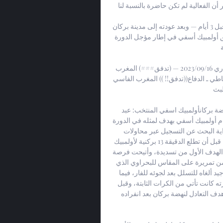
 الفعالية لم تكن حاضرة بالنسبة لنا". 
كأس الكاف.. نهضة بركان يهزم الملعب المالي بميدانه وينفرد قبل 3 أيام — وبعد عودته إلى مدينة بركان 
سيواجه فريق النهضة البركانية يوم الأربعاء 6 دجنبر 2023 فريق أولمبيك أسفي في إطار مؤجل الدورة 
الفتح الرباطي نهضة بركان شاهد بالبث المباشر 11 نونبر 2023 ري 16‏/09‏/2023 — (تدفق###) المغرب 
التطواني نهضة بركان شاهد البث المباشر عبر االوداد الفتح الرباطي ـ الدفاع((تدفق!! )) المغرب الفاسي 
...
البطولة الاحترافية 1.. أولمبيك أسفي يفرض التعادل على نهضة بركانأولمبيك اسفي المنتخب: عبد 
اللطيف أبجاو الأحد 19 شتنبر 2021 - 21:15 تعادل نهضة بركان أمام أولمبيك أسفي بهدف لمثله في الدورة 
الثانية من البطولة الاحترافية ، وحاول نهضة بركان من البداية البحث عن التسجيل عبر محاولات 
البحراوي، بينما كان اولمبيك اسفي يضغط بين الفينة والأخرى، قبل أن تطلع الدقيقة 13 بركنية لأولمبيك 
أسفي، حيث استغل خابا عدم مراقبته في القائم الثاني وسجل الهدف الأول من تسديدة، وأتيحت فرصة 
لزاية الذي توغل في مربع العمليات لكنه تباطأ في التسديد. ومن تمريرة على المقاس للبحراوي الذي 
انفرد بالحارس مختار مجيد وسجل الهدف، لكن الحكم جلال جيد ألغاه للتسلل بعد لجوئه للفار، فيما 
اعتمد الفريق المسفيوي على المرتدات الهجومية، لكن خطورته كانت تأتي من الكرات الثابتة، وقبل 
نهاية الشوط الأول بثلاث دقائق، تمكن شادراك من تسجيل هدف التعادل لنهضة بركان بعد انفراده 