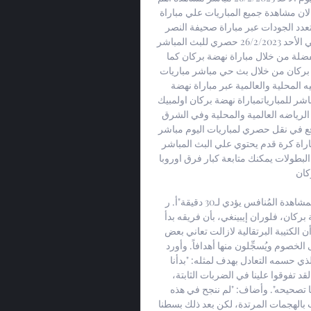
مباريات اليوم الأحد بث مباشر عبر مباراة نهضة بركان مباشر الان مشاهدة جميع المباريات علي مباراة 
نهضة بركان واولمبيك اسفي البث بجودات عالية اتش دي ومتعدد الجودات عبر مباراة صحيفة النصر 
علي سيرفرات قويه تابعه لي مباراة نهضة بركان اولمبيك اسفي الأحد 26/2/2023 حصري للبث المباشر 
ويوجد العديد من سيرفرات البث يمكنكم متابعه البطولة المفضلة من خلال مباراة نهضة بركان كما 
يمكنكم مشاهدة قنوات بي ان سبورت مجانا علي مباراة نهضة بركان من خلال بث حي مباشر مباريات 
اليوم ومشاهدة بجودات عالية ومتابعه جميع الاحداث الرياضيه المحلية والعالمية عبر مباراة نهضة 
بركانمباراة نهضة بركان اولمبيك اسفي الأحد 26/2/2023 بث مباشر للمبارياتمباراة نهضة بركان اولمبيك 
اسفي الأحد 26/2/2023 من أكبر مواقع كرة القدم العربية في الرياضه العالمية والمحلية وفي الشرق 
الاوسط لانه يعد مباراة نهضة بركان الافضل من بين تلك المواقع في نقل حصري لمباريات اليوم مباشر 
في جميع البطولات العربيه والاروبيه مباراة نهضة بركان هو مباراة كرة قدم يحتوي علي البث المباشر 
لمباريات الدوريات الخمس الكبري والاخبار الرياضيه في جميع البطولات يمكنك متابعة كبار فرق اوروبا 
ن. 
إيبينغي: "لم ندخل مباراة أولمبيك آسفي بشكل جيد.. اكتفينا بمشاهدة المُنافس يؤدي لـ30 دقيقة"أ. ر 
(البطولة)20 شتنبر 2021على الساعة10:15اعترف مدرب نهضة بركان، فلوران إيبينغي، بأن فريقه بدأ 
مواجهة أولمبيك آسفي على نحو سيء وغير مثالي، لافتاً إلى أن الكتيبة البرتقالية لازالت تعاني بعض 
الصعوبات على مستوى التصدي للضربات الثابتة التي تُتاح إلى الخصوم ويُسجِّلون منها أهدافاً. وأورد 
المدير الفني الكونغولي في تصريح تلفزيوني أعقب اللقاء الذي حسمه التعادل بهدف لمثله: "بدأنا 
المباراة بشكل سيء، شاهدنا الخصم يلعب لمدة 30 دقيقة، لقد تفوقوا علينا في الضربات الثابتة، 
وأحرزوا منها هدف التقدُّم، إنه شيء نعمل عليه وينبغي علينا تصحيحه". وأضاف: "لم ننجح في هذه 
العملية لحدود الآن، رأينا في بداية المقابلة أنهم سببوا لنا متاعب بالهجمات المرتدة، لكن بعد ذلك بسطنا 