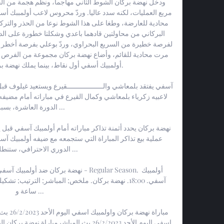
أولمبيك أسفي أول نقاط، بينما يملك نهضة ب

الدورة العاشرة، بسبب .

الدوري الاحترافي، ستنطلق ي

ساعة و ...
