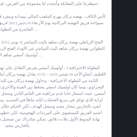
سيطرتنا على المقابلة وأُتيحت لنا مجموعة من الفرص، غير أن

العاشرة من البطولة ...

أولمبيك أسفي شاهد البث 

بالحارس مجيد. 
