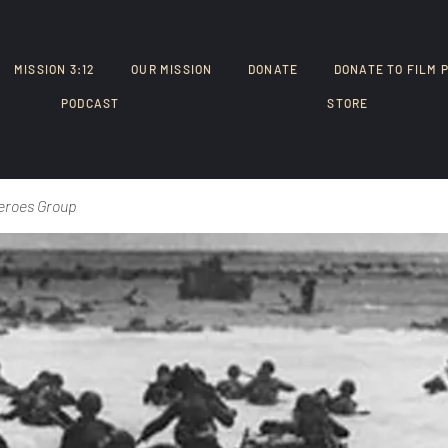
MISSION 3:12
OUR MISSION
DONATE
DONATE TO FILM 
PODCAST
STORE
eroes Group