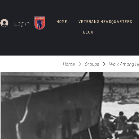
Log In
HOME
VETERANS HEADQUARTERS
BLOG
Home
Groups
Walk Among H