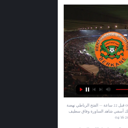
الوداد الرياضي المولودية شاهد البث المباشر عبر الإنترنت 06.1 قبل 22 ساعة — الفتح الرباطي نهضة 
بركان شاهد بالبث المباشر 11 نونبر 2023 ري المولودية أولمبيك أسفي شاهد الساورة وفاق سطيف 
شاهد المباراة 2 ديسمبر 2023 16‏/04 ...
