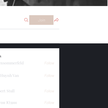
Join
s
ynsommerfeld
Follow
merfeld
 Huynh Van
Follow
ert Stull
Follow
тон Юдин
Follow