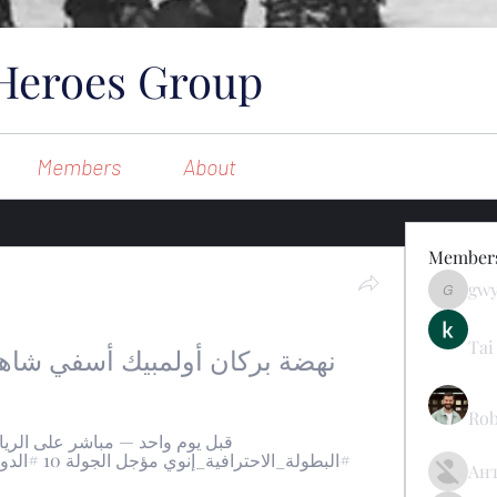
Heroes Group
Members
About
Member
gw
gwynsom
Tai
نهضة بركان أولمبيك أسفي شاهد المباراة 
Rob
Ан