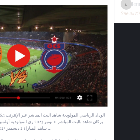
le
lemondo
See All M