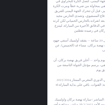
ودخل نهضة بركان الشوط الثاني مهاجما، ونظم هجمة من الجهة اليمنى، لتصل الكرة للبحراوي في 
مربع العمليات، لكنه سدد عاليا. وردّ محروس لاعب أولمببك أسفي بمحاولة من ضربة خطأ ومرت الكرة 
محادية للعارضة، وطغا على هذا الشوط نوعا من الحذر والتركيز، قبل أن تتحرك الجهة اليمنى للفريق 
البركاني من محاولتين قادهما باعدي وشكلتا خطورة على الدفاع المسفيوي، وتصدى الحارس مجيد 
لفرصة خطيرة من السريع البحراوي، وردّ بوعلي بفرصة أخطر بعد انفراده بالحارس الحمياني لكن كرته 
مرت محادية للقائم، وأضاع نهضة بركان مجموعة من الفرص في الدقائق الأخيرة من المباراة، لينتزع 
ركان في رصيده نقطتين. 
آسفي يفتقد بلمعاشي والــــــــــــــــــقيرع ويستعيد غيلوف قبل 20 ساعة — يفتقد أولمبيك آسفي جهود 
لاعبيه زكرياء بلمعاشي وكمال القيرع في مباراته أمام مضيفه نهضة بركان، مساء غد (الخميس)، عن 
..
نهضة بركان يحدد أثمنة تذاكر مباراته أمام أولمبيك آسفي قبل يوم واحد — أعلن فريق نهضة بركان، أن 
عملية بيع تذاكر المباراة التي ستجمعه مع ضيفه أولمبيك آسفي، برسم مؤجل الجولة التاسعة من 
وم ...
نهضة بركان ضد أولمبيك آسفي الدوري المغربي الممتاز 2023/2024 - Regular Season. أولمبيك 
آسفي. 18:00. نهضة بركان. ملخص; المباشر; الترتيب; تشكيلة; القنوات. باقي على بداية المباراة 16 
مباراة نهضة بركان واولمبيك اسفي اليوم الأحد 26/2/2023 بث المباشر »مباراة نهضة بركان واولمبيك 
اسفي اليوم الأحد 26/2/2023 بث المباشرمباراة نهضة بركان اليوم الأحد 26/2/2023 مباشر مشاهدة أهم 