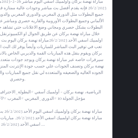
وحصري. 

اسفي الأحد 26/2/2023 بدون ...