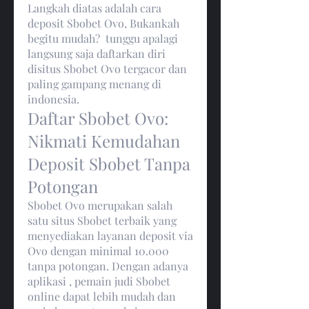
Langkah diatas adalah cara 
deposit Sbobet Ovo, Bukankah 
begitu mudah?  tunggu apalagi 
langsung saja daftarkan diri 
disitus Sbobet Ovo tergacor dan 
paling gampang menang di 
indonesia.
Daftar Sbobet Ovo: 
Nikmati Kemudahan 
Deposit Sbobet Tanpa 
Potongan
Sbobet Ovo merupakan salah 
satu situs Sbobet terbaik yang 
menyediakan layanan deposit via 
Ovo dengan minimal 10.000 
tanpa potongan. Dengan adanya 
aplikasi , pemain judi Sbobet 
online dapat lebih mudah dan 