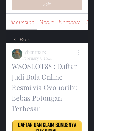
Join
Discussion
Media
Members
About
Back
cyber mark
February 3, 2024
WSOSLOT88 : Daftar 
Judi Bola Online 
Resmi via Ovo 10ribu 
Bebas Potongan 
Terbesar