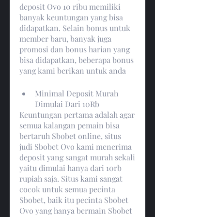
deposit Ovo 10 ribu memiliki 
banyak keuntungan yang bisa 
didapatkan. Selain bonus untuk 
member baru, banyak juga 
promosi dan bonus harian yang 
bisa didapatkan, beberapa bonus 
yang kami berikan untuk anda
Minimal Deposit Murah 
Dimulai Dari 10Rb
Keuntungan pertama adalah agar 
semua kalangan pemain bisa 
bertaruh Sbobet online, situs 
judi Sbobet Ovo kami menerima 
deposit yang sangat murah sekali 
yaitu dimulai hanya dari 10rb 
rupiah saja. Situs kami sangat 
cocok untuk semua pecinta 
Sbobet, baik itu pecinta Sbobet 
Ovo yang hanya bermain Sbobet 