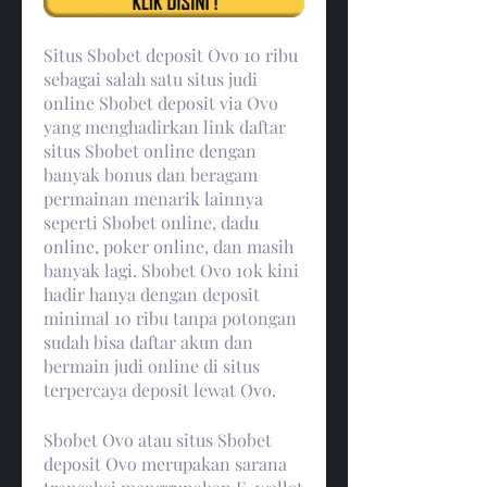
Situs Sbobet deposit Ovo 10 ribu 
sebagai salah satu situs judi 
online Sbobet deposit via Ovo 
yang menghadirkan link daftar 
situs Sbobet online dengan 
banyak bonus dan beragam 
permainan menarik lainnya 
seperti Sbobet online, dadu 
online, poker online, dan masih 
banyak lagi. Sbobet Ovo 10k kini 
hadir hanya dengan deposit 
minimal 10 ribu tanpa potongan 
sudah bisa daftar akun dan 
bermain judi online di situs 
terpercaya deposit lewat Ovo.
Sbobet Ovo atau situs Sbobet 
deposit Ovo merupakan sarana 