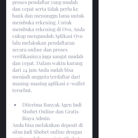
proses pendaftar yang mudah 
dan cepat serta tidak perlu ke 
bank dan menunggu lama untuk 
membuka rekening. Untuk 
membuka rekening di Ovo, Anda 
cukup mengunduh Aplikasi Ovo 
lalu melakukan pendaftaran 
secara online dan proses 
verifikasinya juga sangat mudah 
dan cepat. Dalam waktu kurang 
dari 24 jam Anda sudah bisa 
menjadi anggota terdaftar dari 
masing-masing aplikasi e-wallet 
tersebut.
Diterima Banyak Agen Judi 
Sbobet Online dan Gratis 
Biaya Admin
Anda bisa melakukan deposit di 
situs judi Sbobet online dengan 