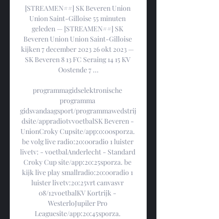
[STREAMEN##] SK Beveren Union 
Union Saint-Gilloise 55 minuten 
geleden — [STREAMEN##] SK 
Beveren Union Union Saint-Gilloise 
kijken 7 december 2023 26 okt 2023 — 
SK Beveren 8 13 FC Seraing 14 15 KV 
Oostende 7 ...

programmagidselektronische 
programma 
gidsvandaagsport/programmawedstrij
dsite/appradiotvvoetbalSK Beveren - 
UnionCroky Cupsite/app:0:00sporza. 
be volg live radio:20:00radio 1 luister 
livetv: - voetbalAnderlecht - Standard 
Croky Cup site/app:20:25sporza. be 
kijk live play smallradio:20:00radio 1 
luister livetv:20:25vrt canvasvr 
08/12voetbalKV Kortrijk - 
WesterloJupiler Pro 
Leaguesite/app:20:45sporza. 
