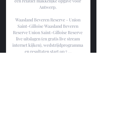
een relatief makkelijke opgave voor 
Antwerp. 

Waasland Beveren Reserve - Union 
Saint-Gilloise Waasland Beveren 
Reserve Union Saint-Gilloise Reserve 
live uitslagen (en gratis live stream 
internet kijken), wedstrijdprogramma 
en resultaten start op 7 ...
0
0
Escreva um comentário
About
Welcome to Walk Among Heroes!
This is a forum designed to s
...