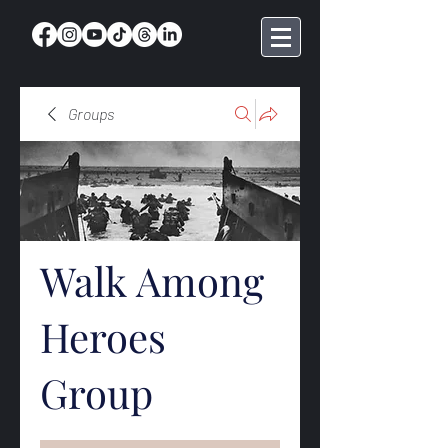
Groups
Walk Among
Heroes
Group
Public
·
368 members