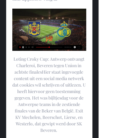
Loting Croky Cup: Antwerp ontvangt 
Charleroi, Beveren tegen Union in 
achtste finalesHier staat ingevoegde 
content uit een social media netwerk 
dat cookies wil schrijven of uitlezen. U 
heeft hiervoor geen toestemming 
gegeven. Het was bijltjesdag voor de 
Antwerpse teams in de zestiende 
finales van de Beker van België. Exit 
KV Mechelen, Beerschot, Lierse, en 
Westerlo, dat gewipt werd door SK 
Beveren. 
