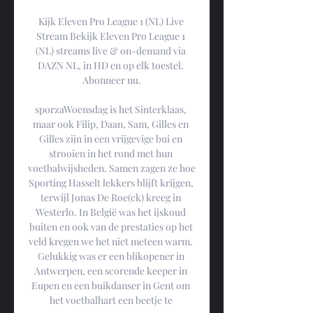
Kijk Eleven Pro League 1 (NL) Live 
Stream Bekijk Eleven Pro League 1 
(NL) streams live & on-demand via 
DAZN NL, in HD en op elk toestel. 
Abonneer nu.

sporzaWoensdag is het Sinterklaas, 
maar ook Filip, Daan, Sam, Gilles en 
Gilles zijn in een vrijgevige bui en 
strooien in het rond met hun 
voetbalwijsheden. Samen zagen ze hoe 
Sporting Hasselt lekkers blijft krijgen, 
terwijl Jonas De Roe(ck) kreeg in 
Westerlo. In België was het ijskoud 
buiten en ook van de prestaties op het 
veld kregen we het niet meteen warm. 
Gelukkig was er een blikopener in 
Antwerpen, een scorende keeper in 
Eupen en een buikdanser in Gent om 
het voetbalhart een beetje te 