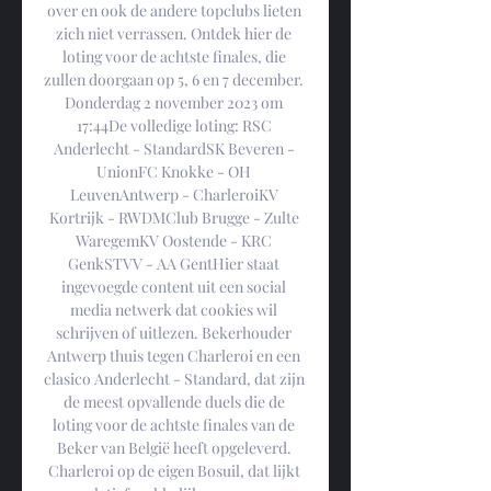
over en ook de andere topclubs lieten 
zich niet verrassen. Ontdek hier de 
loting voor de achtste finales, die 
zullen doorgaan op 5, 6 en 7 december. 
Donderdag 2 november 2023 om 
17:44De volledige loting: RSC 
Anderlecht - StandardSK Beveren - 
UnionFC Knokke - OH 
LeuvenAntwerp - CharleroiKV 
Kortrijk - RWDMClub Brugge - Zulte 
WaregemKV Oostende - KRC 
GenkSTVV - AA GentHier staat 
ingevoegde content uit een social 
media netwerk dat cookies wil 
schrijven of uitlezen. Bekerhouder 
Antwerp thuis tegen Charleroi en een 
clasico Anderlecht - Standard, dat zijn 
de meest op­vallende duels die de 
loting voor de achtste finales van de 
Beker van ­België heeft opgeleverd. 
Charleroi op de eigen Bosuil, dat lijkt 