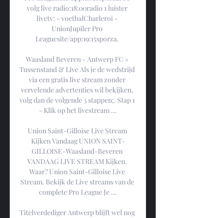
volg live radio:18:00radio 1 luister 
livetv: - voetbalCharleroi - 
UnionJupiler Pro 
Leaguesite/app:19:15sporza. 

Waasland Beveren - Antwerp FC » 
Tussenstand & Live Als je de wedstrijd 
via een gratis live stream zonder 
vervelende advertenties wil bekijken, 
volg dan de volgende 3 stappen;. Stap 1 
- Klik op het livestream ...

Union Saint-Gilloise Live Stream 
Kijken Vandaag UNION SAINT-
GILLOISE-Waasland-Beveren 
VANDAAG LIVE STREAM Kijken. 
Waar? Union Saint-Gilloise Live 
Stream. Bekijk de Live streams van de 
complete Pro League Je ...

Titelverdediger Antwerp blijft wel nog 