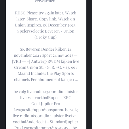
verwarmen. 

RUSG Please try again later. Watch 
later. Share. Copy link. Watch on 
Union Inspires. 06 December 2023. 
Spelersselectie Beveren - Union 
(Croky Cup).

SK Beveren Dender kijken 24 
november 2023 Sport 24 nov 2023 — 
[VRIJ===] Antwerp RWDM kijken live 
stream Union St. -G. R. -G. €23. 99 / 
Maand Includes the Play Sports 
channels Per abonnement kan je 1 ...

be volg live radio:13:00radio 1 luister 
livetv: - voetbalEupen - KRC 
GenkJupiler Pro 
Leaguesite/app:16:00sporza. be volg 
live radio:16:00radio 1 luister livetv: - 
voetbalAnderlecht - StandardJupiler 
Pro Leaguesite/app:18:30sporza. be 