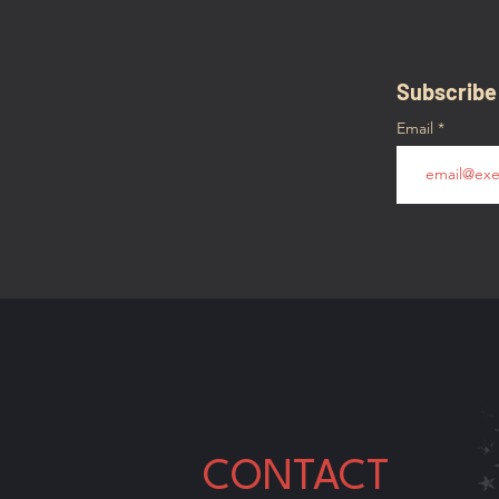
Subscribe
Email
CONTACT