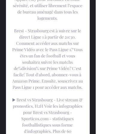
sérénité, et utiliser librement l’espace 
de bureau aménagé dans tous les 
logements. 

Brest - Strasbourg est à suivre sur le 
direct Ligue 1 à partir de 20:30. 
Comment accéder aux matchs sur 
Prime Vidéo avec le Pass Ligue 1? Vous 
êtes un fan de football et vous 
souhaitez suivre les matchs 
de%division% sur Prime Vidéo? C'est 
facile! Tout d'abord, abonnez-vous à 
Amazon Prime. Ensuite, souscrivez au 
Pass Ligue 1 pour accéder aux matchs. 

▶️ Brest vs Strasbourg - Live stream & 
pronostics, H2H Voir les infographies 
pour Brest vs Strasbourg - 
Sporticos.com - statistiques 
footballistiques sous forme 
d'infographies. Plus de 60 