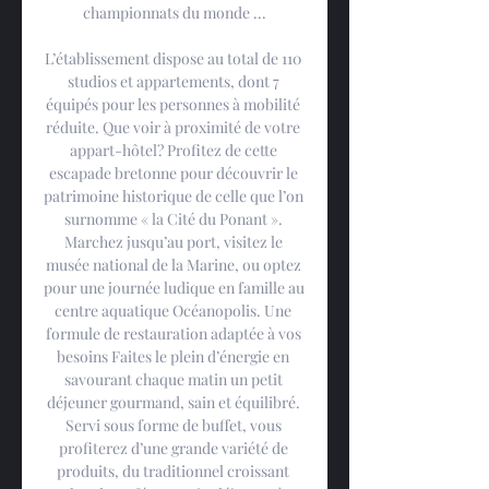
championnats du monde ...

L’établissement dispose au total de 110 
studios et appartements, dont 7 
équipés pour les personnes à mobilité 
réduite. Que voir à proximité de votre 
appart-hôtel? Profitez de cette 
escapade bretonne pour découvrir le 
patrimoine historique de celle que l’on 
surnomme « la Cité du Ponant ». 
Marchez jusqu’au port, visitez le 
musée national de la Marine, ou optez 
pour une journée ludique en famille au 
centre aquatique Océanopolis. Une 
formule de restauration adaptée à vos 
besoins Faites le plein d’énergie en 
savourant chaque matin un petit 
déjeuner gourmand, sain et équilibré. 
Servi sous forme de buffet, vous 
profiterez d’une grande variété de 
produits, du traditionnel croissant 