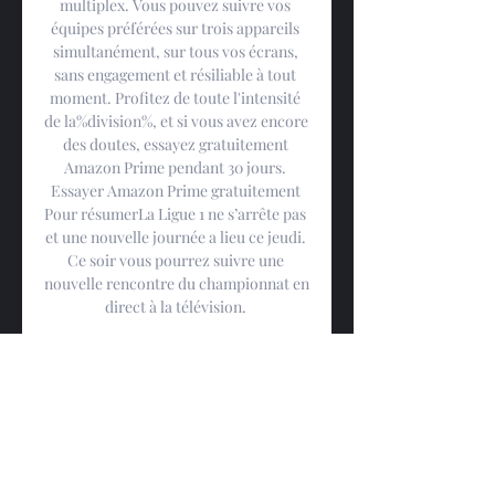
multiplex. Vous pouvez suivre vos 
équipes préférées sur trois appareils 
simultanément, sur tous vos écrans, 
sans engagement et résiliable à tout 
moment. Profitez de toute l'intensité 
de la%division%, et si vous avez encore 
des doutes, essayez gratuitement 
Amazon Prime pendant 30 jours. 
Essayer Amazon Prime gratuitement 
Pour résumerLa Ligue 1 ne s’arrête pas 
et une nouvelle journée a lieu ce jeudi. 
Ce soir vous pourrez suivre une 
nouvelle rencontre du championnat en 
direct à la télévision. 

Déambulez à l’intérieur de ses anciens 
remparts, à travers les ruelles étroites 
remplies de commerces et de 
restaurants où se régaler des 
généreuses spécialités bretonnes. 
Votre appartement prêt-à-vivreVotre 
appart-hôtel à Brest vous accueille 