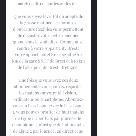
match en direct sur les ondes de ...

Que vous soyez lève-tôt ou adepte de 
la grasse matinée, les horaires 
d’ouverture flexibles vous permettent 
de déguster votre petit-déjeuner 
quand vous le souhaitez. Comment se 
rendre à votre Appart’City Brest? 
Votre appart-hôtel Brest se situe à 2 
km de la gare SNCF de Brest et à 10 km 
de l'aéroport de Brest-Bretagne. 

Une fois que vous avez ces deux 
abonnements, vous pouvez regarder 
les matchs sur votre télévision, 
ordinateur ou smartphone. Abonnez-
vous au Pass Ligue 1Avec le Pass Ligue 
1, vous pouvez profiter de huit matchs 
de Ligue 1 Uber Eats par journée de 
championnat, ainsi que de huit matchs 
de Ligue 2 par journée, en direct et au 