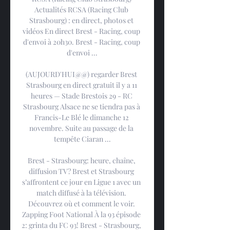
Actualités RCSA (Racing Club 
Strasbourg) : en direct, photos et 
vidéos En direct Brest - Racing, coup 
d'envoi à 20h30. Brest - Racing, coup 
d'envoi ...

(AUJOURD'HUI@@) regarder Brest 
Strasbourg en direct gratuit il y a 11 
heures — Stade Brestois 29 - RC 
Strasbourg Alsace ne se tiendra pas à 
Francis-Le Blé le dimanche 12 
novembre. Suite au passage de la 
tempête Ciaran ...

Brest - Strasbourg: heure, chaîne, 
diffusion TV? Brest et Strasbourg 
s’affrontent ce jour en Ligue 1 avec un 
match diffusé à la télévision. 
Découvrez où et comment le voir. 
Zapping Foot National À la 93 épisode 
2: grinta du FC 93! Brest - Strasbourg, 