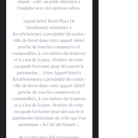
chaud – café, au petit-déjeuner à 
l’anglaise avec des options salées. 

Appart hôtel Brest Place De 
Strasbourg: séjournez à 
BrestSéjournez à proximité du centre-
ville de Brest dans votre appart-hôtel 
proche de tous les commerces et 
commodités, à 200 mètres du tramway 
et à 2 km de la gare. Profitez de cette 
escapade bretonne pour découvrir le 
patrimoine... Votre Appart'hôtel à 
BrestSéjournez à proximité du centre-
ville de Brest dans votre appart-hôtel 
proche de tous les commerces et 
commodités, à 200 mètres du tramway 
et à 2 km de la gare. Profitez de cette 
escapade bretonne pour découvrir le 
patrimoine historique de celle que l’on 
surnomme « la Cité du Ponant ». 

RCSA (Racing Club Strasbourg) 