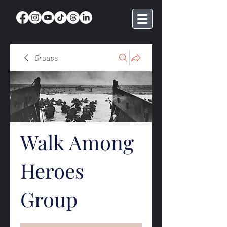
Groups
Walk Among
Heroes
Group
Public
·
369 members