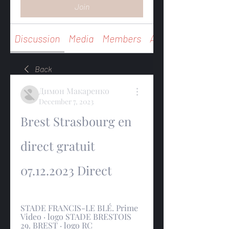
Join
Discussion
Media
Members
About
Back
Димон Макаренко
December 7, 2023
Brest Strasbourg en 
direct gratuit 
07.12.2023 Direct
STADE FRANCIS-LE BLÉ. Prime 
Video · logo STADE BRESTOIS 
29. BREST · logo RC 