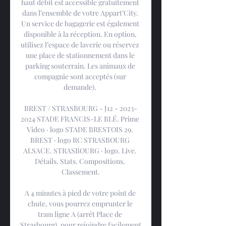
haut débit est accessible gratuitement 
dans l’ensemble de votre Appart’City. 
Un service de bagagerie est également 
disponible à la réception. En option, 
utilisez l’espace de laverie ou réservez 
une place de stationnement dans le 
parking souterrain. Les animaux de 
compagnie sont acceptés (sur 
demande). 

BREST / STRASBOURG - J12 - 2023-
2024 STADE FRANCIS-LE BLÉ. Prime 
Video · logo STADE BRESTOIS 29. 
BREST · logo RC STRASBOURG 
ALSACE. STRASBOURG · logo. Live. 
Détails. Stats. Compositions. 
Classement.

A 4 minutes à pied de votre point de 
chute, vous pourrez emprunter le 
tram ligne A (arrêt Place de 
Strasbourg), pour rejoindre facilement 