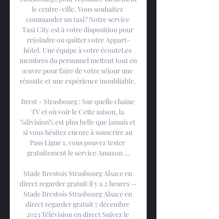
le centre-ville. Vous souhaitez 
commander un taxi? Notre service 
Taxi City est à votre disposition pour 
rejoindre ou quitter votre Appart-
hôtel. Une équipe à votre écouteLes 
membres du personnel mettent tout en 
œuvre pour faire de votre séjour une 
réussite et une expérience inoubliable. 

Brest - Strasbourg : Sur quelle chaîne 
TV et où voir le Cette saison, la 
%division% est plus belle que jamais et 
si vous hésitez encore à souscrire au 
Pass Ligue 1, vous pouvez tester 
gratuitement le service Amazon ...

Stade Brestois Strasbourg Alsace en 
direct regarder gratuit il y a 2 heures — 
Stade Brestois Strasbourg Alsace en 
direct regarder gratuit 7 décembre 
2023 Télévision en direct Suivez le 