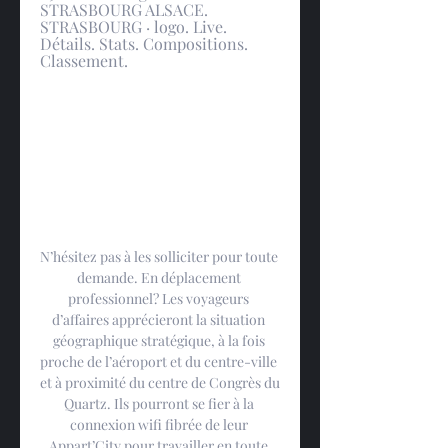
STRASBOURG ALSACE. 
STRASBOURG · logo. Live. 
Détails. Stats. Compositions. 
Classement.
N’hésitez pas à les solliciter pour toute 
demande. En déplacement 
professionnel? Les voyageurs 
d’affaires apprécieront la situation 
géographique stratégique, à la fois 
proche de l’aéroport et du centre-ville 
et à proximité du centre de Congrès du 
Quartz. Ils pourront se fier à la 
connexion wifi fibrée de leur 
Appart’City pour travailler en toute 