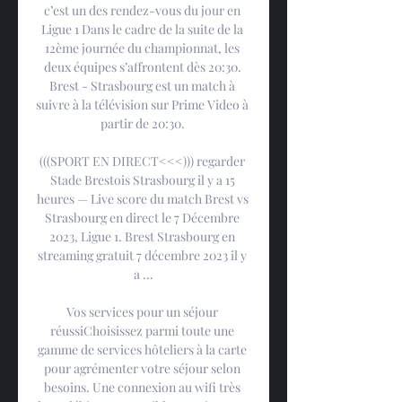
c’est un des rendez-vous du jour en 
Ligue 1 Dans le cadre de la suite de la 
12ème journée du championnat, les 
deux équipes s’affrontent dès 20:30. 
Brest - Strasbourg est un match à 
suivre à la télévision sur Prime Video à 
partir de 20:30. 

(((SPORT EN DIRECT<<<))) regarder 
Stade Brestois Strasbourg il y a 15 
heures — Live score du match Brest vs 
Strasbourg en direct le 7 Décembre 
2023, Ligue 1. Brest Strasbourg en 
streaming gratuit 7 décembre 2023 il y 
a ...

Vos services pour un séjour 
réussiChoisissez parmi toute une 
gamme de services hôteliers à la carte 
pour agrémenter votre séjour selon 
besoins. Une connexion au wifi très 