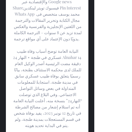
والإقتصادية عبر Google news 
Shareفيسبوك تويتر لينكدين Pin Interest 
Whats App محمد يوسف متخصص فى 
مجال الكتابة وتحرير المقالات والترجمة 
من اللغتين الإنجليزية والفرنسية والعكس 
لمدة تزيد عن 8 سنوات – الترجمة الكاملة 
يدويًا دون الإعتماد على أي مواقع ترجمة. 

النيابة العامة توضح أسباب وفاة طبيب 
عسكري في طنجة ⋆ النهار 24 Alnahar‏14 
دقيقة مضت الرئيسية أصدر الوكيل العام 
للملك لدى محكمة الاستئناف بطنجة، بيانًا 
رسميًا يتعلق بوفاة طبيب عسكري سابق 
في مدينة طنجة، استجابةً للمعلومات 
المتداولة في بعض وسائل التواصل 
الاجتماعي. وفي البلاغ الذي توصلت 
“النهار24” بنسخة منه، أعلنت النيابة العامة 
أنه تم استلام إشعار من مصالح الشرطة 
في تاريخ 12 نونبر 2023، يفيد بوفاة شخص 
في قسم المستعجلات بمدينة طنجة، ولم 
يتم في البداية تحديد هويته. 
