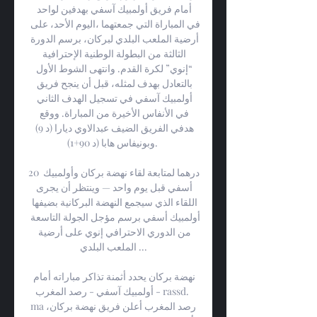
أمام فريق أولمبيك آسفي بهدفين لواحد 
في المباراة التي جمعتهما ،اليوم الأحد، على 
أرضية الملعب البلدي لبركان، برسم الدورة 
الثالثة من البطولة الوطنية الإحترافية 
“إنوي” لكرة القدم. وانتهى الشوط الأول 
بالتعادل بهدف لمثله، قبل أن ينجح فريق 
أولمبيك آسفي في تسجيل الهدف الثاني 
في الأنفاس الأخيرة من المباراة. ووقع 
هدفي الفريق الضيف عبدالاوي ديارا (د 9) 
وبونيفاس هابا (د 90+1). 

20 درهما لمتابعة لقاء نهضة بركان وأولمبيك 
أسفي قبل يوم واحد — وينتظر أن يجرى 
اللقاء الذي سيجمع النهضة البركانية بضيفها 
أولمبيك أسفي برسم مؤجل الجولة التاسعة 
من الدوري الاحترافي إنوي على أرضية 
الملعب البلدي ...

نهضة بركان يحدد أثمنة تذاكر مباراته أمام 
أولمبيك آسفي - رصد المغرب - rassd. 
maرصد المغرب أعلن فريق نهضة بركان، 