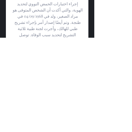
إجراء اختبارات الحمض النووي لتحديد 
الهوية، والتي أكدت أن الشخص المتوفى هو 
مراد الصغير، ولد في 04/09/1968 في 
طنجة. وتم أيضًا إصدار أمر بإجراء تشريح 
طبي للهالك، وأجرت لجنة طبية ثلاثية 
التشريح لتحديد سبب الوفاة. توصل 
التشريح إلى أن الوفاة كانت طبيعية، نتيجة 
“احتشاء في عضلة القلب بسبب تضيق 
الشريان التاجي الأيسر، والذي نتج عن 
نزيف في المعدة بسبب التهابات متعددة 
التقرحات”. وأشار التقرير إلى عدم وجود أي 
أثر للعنف أو رضوض على جثة الهالك. وأثناء 
التحقيق، تم استجواب الطاقم الإداري 
والطبي الذي راقب حالة الهالك. تبين أن 
المتوفى حضر إلى مرفق الرعاية الصحية 
في 11 نونبر 2023، وكان في حالة صحية 
حرجة بسبب ضيق التنفس. 

البطولة المغربية الاحترافية إنوي - الأسبوع 
3 أولمبيك آسفي, 30, 34, 27, 47. 6, نهضة 
بركان, 30, 31, 29, 44. أبرز مواجهات 