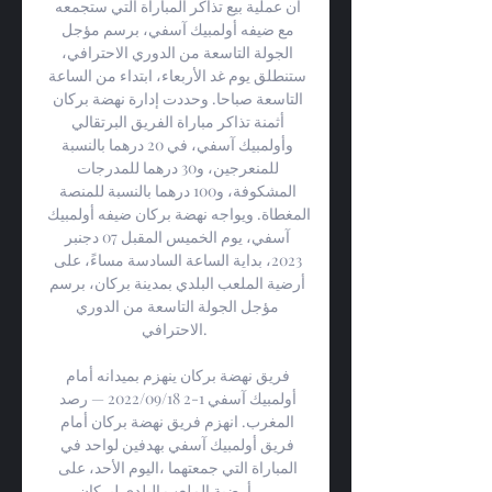
أن عملية بيع تذاكر المباراة التي ستجمعه 
مع ضيفه أولمبيك آسفي، برسم مؤجل 
الجولة التاسعة من الدوري الاحترافي، 
ستنطلق يوم غد الأربعاء، ابتداء من الساعة 
التاسعة صباحا. وحددت إدارة نهضة بركان 
أثمنة تذاكر مباراة الفريق البرتقالي 
وأولمبيك آسفي، في 20 درهما بالنسبة 
للمنعرجين، و30 درهما للمدرجات 
المشكوفة، و100 درهما بالنسبة للمنصة 
المغطاة. ويواجه نهضة بركان ضيفه أولمبيك 
آسفي، يوم الخميس المقبل 07 دجنبر 
2023، بداية الساعة السادسة مساءً، على 
أرضية الملعب البلدي بمدينة بركان، برسم 
مؤجل الجولة التاسعة من الدوري 
الاحترافي. 

فريق نهضة بركان ينهزم بميدانه أمام 
أولمبيك آسفي 1-2 18‏/09‏/2022 — رصد 
المغرب. انهزم فريق نهضة بركان أمام 
فريق أولمبيك آسفي بهدفين لواحد في 
المباراة التي جمعتهما ،اليوم الأحد، على 
أرضية الملعب البلدي لبركان، ...
