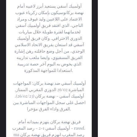
أولمبيك آسفي يستعيد أبرز لاعبيه أمام 
نهضة بركانوسيكون بإمكان زكرياء عبوب 
الاعتماد على اللاعبين وليد غيوف ومراد 
الناجي، الذي افتقد فريق أولمبيك آسفي 
لخدماتهما لفترة طويلة خلال مباريات 
الدوري الاحترافي. وكان فريق أولمبيك 
آسفي قد استعان بفريق الاتحاد الاسلامي 
الوجدي، من أجل وضع حافلته رهن إشارة 
الفريق المسفيوي، وايضا ملعب تداريبه 
الذي يخوض به اليوم آخر حصة تدريبية 
استعدادا للمواجهة المذكورة. 

أولمبيك آسفي ضد نهضة بركان: المواجهات 
المباشرة 26/02 الدوري المغربي الممتاز, 
أولمبيك آسفي - نهضة بركان (26/02/23). 
احصل على سجل المواجهات المباشرة بين 
الفرق واداء الفرق مؤخرا.

فريق نهضة بركان ينهزم بميدانه أمام 
أولمبيك آسفي 1-2 - رصد المغرب - rassd. 
maرصد المغرب انهزم فريق نهضة بركان 