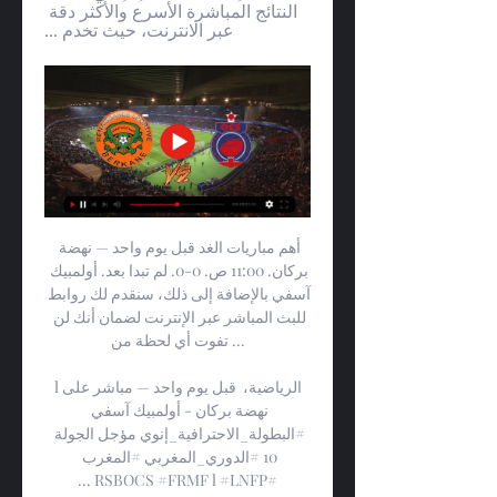
النتائج المباشرة الأسرع والأكثر دقة 
عبر الانترنت، حيث تخدم ...
أهم مباريات الغد قبل يوم واحد — نهضة 
بركان. 11:00 ص. 0-0. لم تبدا بعد. أولمبيك 
آسفي بالإضافة إلى ذلك، سنقدم لك روابط 
للبث المباشر عبر الإنترنت لضمان أنك لن 
تفوت أي لحظة من ...

l قبل يوم واحد — مباشر على ⁧الرياضية، 
نهضة بركان - أولمبيك آسفي 
#البطولة_الاحترافية_إنوي مؤجل الجولة 
10 ⁧#الدوري_المغربي⁩ ⁧#المغرب⁩ 
#RSBOCS #FRMF l #LNFP ...
