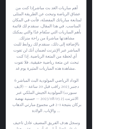
أهم مباريات الغد بث مباشرإذا كنت من 
عشاق الرياضة وتبحث عن الطريقة المثلى 
لمتابعة مبارياتك المفضلة، فأنت في المكان 
المناسب. في هذا المقال، سنقدم لك قائمة 
بأهم المباريات التي ستُقام غدًا والتي يمكنك 
مشاهدتها مباشرةً من راحة منزلك. 
بالإضافة إلى ذلك، سنقدم لك روابط للبث 
المباشر عبر الإنترنت لضمان أنك لن تفوت 
أي لحظة من المتعة الرياضية. إذا كنت 
تبحث عن متعة رياضية حقيقية، فلا تفوت 
مشاهدة هذه المباريات المثيرة يوم غد. 

الوداد الرياضي المولودية البث المباشر 6 
دجنبر 2023 راقب قبل 20 ساعة — (لايف 
سبورت) المولودية الجيش الملكي عبر 
الانترنت 25 03‏/08‏/2023 — حسنية نهضة 
بركان بنتيجة 1-2 في مجموع مبارتي الذهاب 
والإياب. الولادة ...

وسجل هدف الفريق المضيف عادل تاحيف 
(د 5). واحتل أولمبيك آسفي ،عقب هذا 