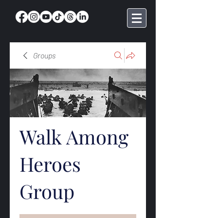
Groups
Walk Among
Heroes
Group
Public
·
369 members