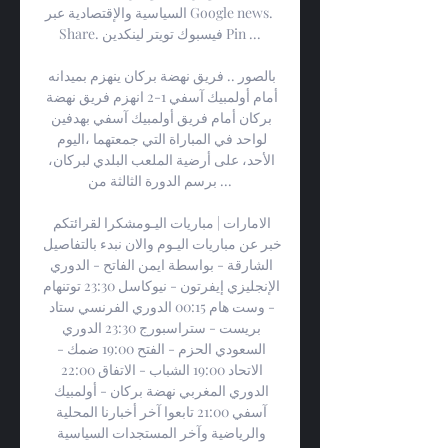
السياسية والإقتصادية عبر Google news. 
Share. فيسبوك تويتر لينكدين Pin ...

بالصور .. فريق نهضة بركان ينهزم بميدانه 
أمام أولمبيك آسفي 1-2 انهزم فريق نهضة 
بركان أمام فريق أولمبيك آسفي بهدفين 
لواحد في المباراة التي جمعتهما ،اليوم 
الأحد، على أرضية الملعب البلدي لبركان، 
برسم الدورة الثالثة من ...

الامارات | مباريات اليـومشكرا لقرائتكم 
خبر عن مباريات اليـوم والان نبدء بالتفاصيل 
الشارقة - بواسطة ايمن الفاتح - الدوري 
الإنجليزي إيفرتون - نيوكاسل 23:30 توتنهام 
- وست هام 00:15 الدوري الفرنسي ستاد 
بريست - ستراسبورج 23:30 الدوري 
السعودي الحزم - الفتح 19:00 ضمك - 
الاتحاد 19:00 الشباب - الاتفاق 22:00 
الدوري المغربي نهضة بركان - أولمبيك 
آسفي 21:00 تابعوا آخر أخبارنا المحلية 
والرياضية وآخر المستجدات السياسية 