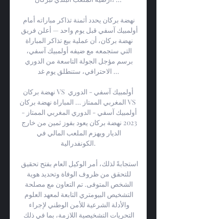
نهضة بركان يحدد أثمنة تذاكر مباراته أمام 
أولمبيك آسفي قبل يوم واحد — أعلن فريق 
نهضة بركان، أن عملية بيع تذاكر المباراة 
التي ستجمعه مع ضيفه أولمبيك آسفي، 
برسم مؤجل الجولة التاسعة من الدوري 
الاحترافي، ستنطلق يوم غد ...

نهضة بركان VS أولمبيك آسفي - الدوري 
المغربي الممتاز ... المباراة نهضة بركان VS 
أولمبيك آسفي - الدوري المغربي الممتاز - 
2023 نهضة بركان يعود بفوز ثمين من خارج 
الديار ويهزم الملعب المالي في 
الكونفدرالية.

استجابةً لذلك، أمر الوكيل العام بفتح تحقيق 
للتحقق من ظروف الوفاة وتحديد هوية 
الشخص المتوفى. تم التعاون مع مصلحة 
التشخيص البيومتري التابعة لمعهد العلوم 
والأدلة الشرعية للأمن الوطني لإجراء 
التحريات التشخيصية اللازمة، بما في ذلك 