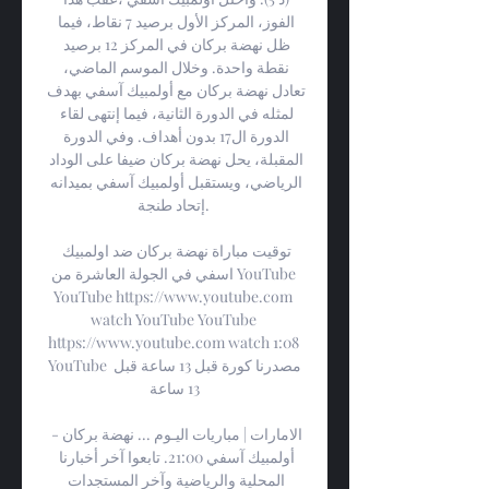
الفوز، المركز الأول برصيد 7 نقاط، فيما 
ظل نهضة بركان في المركز 12 برصيد 
نقطة واحدة. وخلال الموسم الماضي، 
تعادل نهضة بركان مع أولمبيك آسفي بهدف 
لمثله في الدورة الثانية، فيما إنتهى لقاء 
الدورة ال17 بدون أهداف. وفي الدورة 
المقبلة، يحل نهضة بركان ضيفا على الوداد 
الرياضي، ويستقبل أولمبيك آسفي بميدانه 
إتحاد طنجة. 

توقيت مباراة نهضة بركان ضد اولمبيك 
اسفي في الجولة العاشرة من YouTube 
YouTube https://www.youtube.com 
watch YouTube YouTube 
https://www.youtube.com watch 1:08 
YouTube مصدرنا كورة قبل 13 ساعة قبل 
13 ساعة

الامارات | مباريات اليـوم ... نهضة بركان - 
أولمبيك آسفي 21:00. تابعوا آخر أخبارنا 
المحلية والرياضية وآخر المستجدات 