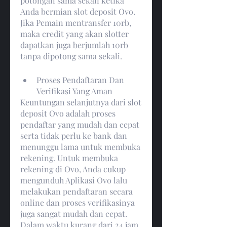
potongan sama sekali ketika 
Anda bermian slot deposit Ovo. 
Jika Pemain mentransfer 10rb, 
maka credit yang akan slotter 
dapatkan juga berjumlah 10rb 
tanpa dipotong sama sekali.
Proses Pendaftaran Dan 
Verifikasi Yang Aman
Keuntungan selanjutnya dari slot 
deposit Ovo adalah proses 
pendaftar yang mudah dan cepat 
serta tidak perlu ke bank dan 
menunggu lama untuk membuka 
rekening. Untuk membuka 
rekening di Ovo, Anda cukup 
mengunduh Aplikasi Ovo lalu 
melakukan pendaftaran secara 
online dan proses verifikasinya 
juga sangat mudah dan cepat. 
Dalam waktu kurang dari 24 jam 