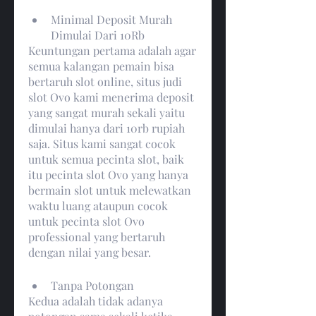
Minimal Deposit Murah 
Dimulai Dari 10Rb
Keuntungan pertama adalah agar 
semua kalangan pemain bisa 
bertaruh slot online, situs judi 
slot Ovo kami menerima deposit 
yang sangat murah sekali yaitu 
dimulai hanya dari 10rb rupiah 
saja. Situs kami sangat cocok 
untuk semua pecinta slot, baik 
itu pecinta slot Ovo yang hanya 
bermain slot untuk melewatkan 
waktu luang ataupun cocok 
untuk pecinta slot Ovo 
professional yang bertaruh 
dengan nilai yang besar.
Tanpa Potongan
Kedua adalah tidak adanya 