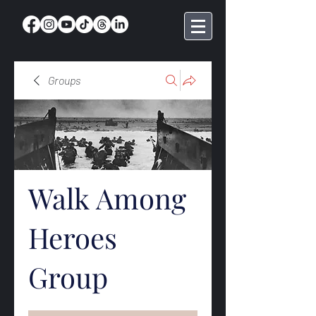
Groups
Walk Among
Heroes
Group
Public
·
368 members