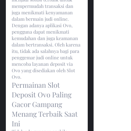
mempermudah transaksi dan 
juga menikmati kenyamanan 
dalam bermain judi online. 
Dengan adanya aplikasi Ovo, 
pengguna dapat menikmati 
kemudahan dan juga keamanan 
dalam bertransaksi. Oleh karena 
itu, tidak ada salahnya bagi para 
penggemar judi online untuk 
mencoba layanan deposit via 
Ovo yang disediakan oleh Slot 
Ovo.
Permainan Slot 
Deposit Ovo Paling 
Gacor Gampang 
Menang Terbaik Saat 
Ini