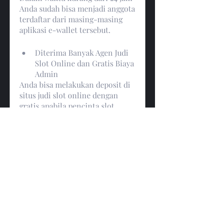
Anda sudah bisa menjadi anggota 
terdaftar dari masing-masing 
aplikasi e-wallet tersebut.
Diterima Banyak Agen Judi 
Slot Online dan Gratis Biaya 
Admin
Anda bisa melakukan deposit di 
situs judi slot online dengan 
gratis apabila pencinta slot 
melakukan deposit ke akun e-
wallet yang sama, lebih dari 99% 
agen judi slot online menerima 
deposit melalui e-wallet Ovo. 
Anda juga bisa melakukan 
transfer deposit ke rekening 
bank tradisional dan hanya 
dikenakan biaya Rp. 2500 saja.
Tidak Pernah Offline 