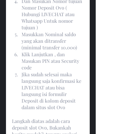
Dan Masukan Nomor tujuan 
Nomor Deposit Ovo ( 
Hubungi LIVECHAT atau 
Whatsapp Untuk nomor 
tujuan )
Masukkan Nominal saldo 
yang akan ditransfer 
(minimal transfer 10.000)
Klik Lanjutkan , dan 
Masukan PIN atau Security 
code
Jika sudah selesai maka 
langsung saja konfirmasi ke 
LIVECHAT atau bisa 
langsung isi formulir 
Deposit di kolom deposit 
dalam situs slot Ovo
Langkah diatas adalah cara 
deposit slot Ovo, Bukankah 