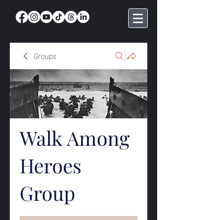
Groups
Walk Among
Heroes
Group
Public
·
369 members