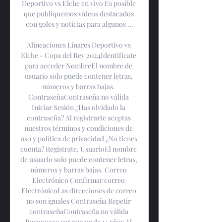
Deportivo vs Elche en vivo Es posible 
que publiquemos vídeos destacados 
con goles y noticias para algunos ...

Alineaciones Linares Deportivo vs 
Elche - Copa del Rey 2024Identifícate 
para acceder NombreEl nombre de 
usuario solo puede contener letras, 
números y barras bajas. 
ContraseñaContraseña no válida 
Iniciar Sesión ¿Has olvidado la 
contraseña? Al registrarte aceptas 
nuestros términos y condiciones de 
uso y política de privacidad ¿No tienes 
cuenta? Regístrate. UsuarioEl nombre 
de usuario solo puede contener letras, 
números y barras bajas. Correo 
Electrónico Confirmar correo 
ElectrónicoLas direcciones de correo 
no son iguales Contraseña Repetir 
contraseñaContraseña no válida 
Reconozco ser mayor de 14 años Al 