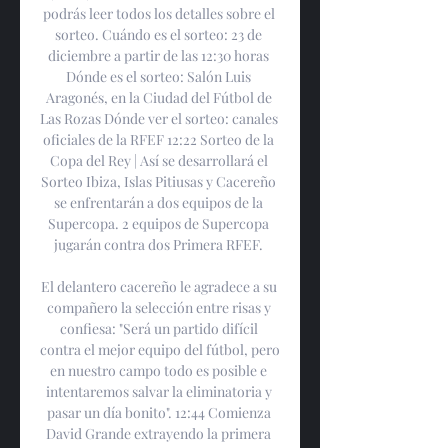
podrás leer todos los detalles sobre el 
sorteo. Cuándo es el sorteo: 23 de 
diciembre a partir de las 12:30 horas 
Dónde es el sorteo: Salón Luis 
Aragonés, en la Ciudad del Fútbol de 
Las Rozas Dónde ver el sorteo: canales 
oficiales de la RFEF 12:22 Sorteo de la 
Copa del Rey | Así se desarrollará el 
Sorteo Ibiza, Islas Pitiusas y Cacereño 
se enfrentarán a dos equipos de la 
Supercopa. 2 equipos de Supercopa 
jugarán contra dos Primera RFEF. 

El delantero cacereño le agradece a su 
compañero la selección entre risas y 
confiesa: "Será un partido difícil 
contra el mejor equipo del fútbol, pero 
en nuestro campo todo es posible e 
intentaremos salvar la eliminatoria y 
pasar un día bonito". 12:44 Comienza 
David Grande extrayendo la primera 