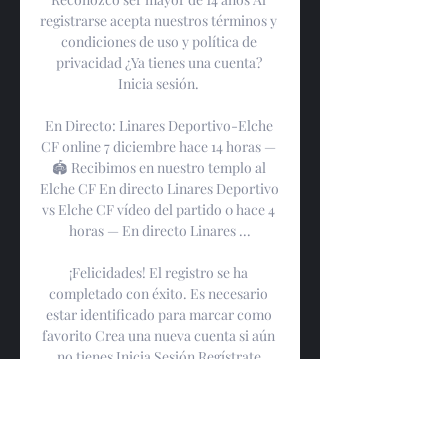
registrarse acepta nuestros términos y 
condiciones de uso y política de 
privacidad ¿Ya tienes una cuenta? 
Inicia sesión. 

En Directo: Linares Deportivo-Elche 
CF online 7 diciembre hace 14 horas — 
🏟️ Recibimos en nuestro templo al 
Elche CF En directo Linares Deportivo 
vs Elche CF vídeo del partido 0 hace 4 
horas — En directo Linares ...

¡Felicidades! El registro se ha 
completado con éxito. Es necesario 
estar identificado para marcar como 
favorito Crea una nueva cuenta si aún 
no tienes Inicia Sesión Regístrate 
Cerrar David Campaña Entrenador - 
Linares Deportivo 13 Samu Casado c 2 
Tano Bonnín 4 Manolo Molina 3 Fran 
Varela 18 Dani Perejón 5 Javier Rentero 