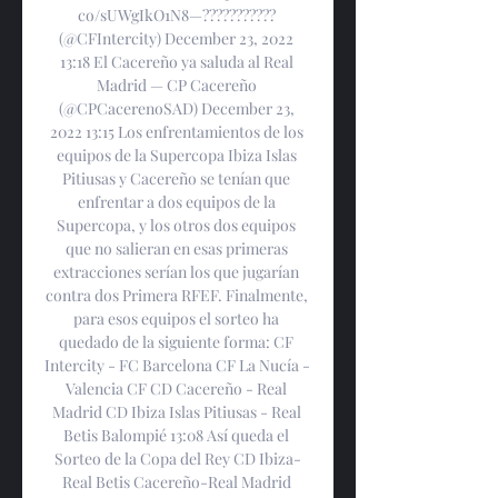
co/sUWgIkO1N8—??????????? 
(@CFIntercity) December 23, 2022 
13:18 El Cacereño ya saluda al Real 
Madrid — CP Cacereño 
(@CPCacerenoSAD) December 23, 
2022 13:15 Los enfrentamientos de los 
equipos de la Supercopa Ibiza Islas 
Pitiusas y Cacereño se tenían que 
enfrentar a dos equipos de la 
Supercopa, y los otros dos equipos 
que no salieran en esas primeras 
extracciones serían los que jugarían 
contra dos Primera RFEF. Finalmente, 
para esos equipos el sorteo ha 
quedado de la siguiente forma: CF 
Intercity - FC Barcelona CF La Nucía - 
Valencia CF CD Cacereño - Real 
Madrid CD Ibiza Islas Pitiusas - Real 
Betis Balompié 13:08 Así queda el 
Sorteo de la Copa del Rey CD Ibiza-
Real Betis Cacereño-Real Madrid 