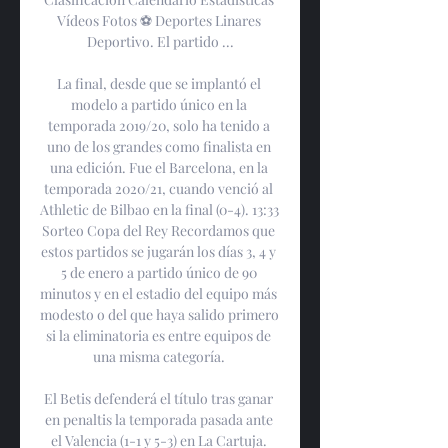
Vídeos Fotos ⚽ Deportes Linares 
Deportivo. El partido ...

La final, desde que se implantó el 
modelo a partido único en la 
temporada 2019/20, solo ha tenido a 
uno de los grandes como finalista en 
una edición. Fue el Barcelona, en la 
temporada 2020/21, cuando venció al 
Athletic de Bilbao en la final (0-4). 13:33 
Sorteo Copa del Rey Recordamos que 
estos partidos se jugarán los días 3, 4 y 
5 de enero a partido único de 90 
minutos y en el estadio del equipo más 
modesto o del que haya salido primero 
si la eliminatoria es entre equipos de 
una misma categoría. 

El Betis defenderá el título tras ganar 
en penaltis la temporada pasada ante 
el Valencia (1-1 y 5-3) en La Cartuja. 