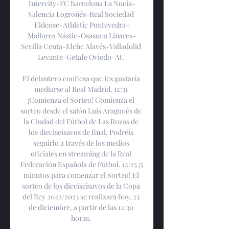
Intercity-FC Barcelona La Nucía-
Valencia Logroñés-Real Sociedad 
Eldense-Athletic Pontevedra-
Mallorca Nástic-Osasuna Linares-
Sevilla Ceuta-Elche Alavés-Valladolid 
Levante-Getafe Oviedo-At. 

El delantero confiesa que les gustaría 
mediarse al Real Madrid. 12:31 
¡Comienza el Sorteo! Comienza el 
sorteo desde el salón Luis Aragonés de 
la Ciudad del Fútbol de Las Rozas de 
los dieciseisavos de final. Podréis 
seguirlo a través de los medios 
oficiales en streaming de la Real 
Federación Española de Fútbol. 12:25 ¡5 
minutos para comenzar el Sorteo! El 
sorteo de los dieciseisavos de la Copa 
del Rey 2022/2023 se realizará hoy, 23 
de diciembre, a partir de las 12:30 
horas. 
