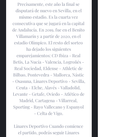
Precisamente, este año la final se 
disputará de nuevo en Sevilla, en el 
mismo estadio. Es la cuarta vez 
consecutiva que se jugará en la capital 
de Andalucía. En 2019, fue en el Benito 
Villamarín y a partir de 2020, en el 
estadio Olímpico. El resto del sorteo 
ha dejado los siguientes 
emparejamientos: CD Ibiza - Real 
Betis, La Nucía - Valencia, Logroñés - 
Real Sociedad, Eldense - Athletic de 
Bilbao, Pontevedra - Mallorca, Nástic 
- Osasuna, Linares Deportivo - Sevilla, 
Ceuta - Elche, Alavés - Valladolid, 
Levante - Getafe, Oviedo - Atlético de 
Madrid, Cartagena - Villarreal, 
Sporting - Rayo Vallecano y Espanyol 
- Celta de Vigo. 

Linares Deportivo Cuando comience 
el partido, podrás seguir Linares 