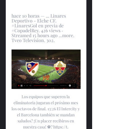
hace 10 horas — ... Linares 
Deportivo - Elche CF. 
#LinaresGol en previa de 
#CopadelRey. 426 views · 
Streamed 15 hours ago ...more. 
Tveo Television. 302.
Los equipos que superen la 
eliminatoria jugaran el próximo mes 
los octavos de final. 13:26 El Intercity y 
el Barcelona también se mandan 
saludos? ¡Un placer recibiros en 
nuestra casa! ⚽️? https://t. 