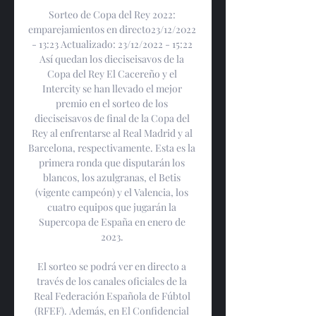
Sorteo de Copa del Rey 2022: 
emparejamientos en directo23/12/2022 
- 13:23 Actualizado: 23/12/2022 - 15:22 
Así quedan los dieciseisavos de la 
Copa del Rey El Cacereño y el 
Intercity se han llevado el mejor 
premio en el sorteo de los 
dieciseisavos de final de la Copa del 
Rey al enfrentarse al Real Madrid y al 
Barcelona, respectivamente. Esta es la 
primera ronda que disputarán los 
blancos, los azulgranas, el Betis 
(vigente campeón) y el Valencia, los 
cuatro equipos que jugarán la 
Supercopa de España en enero de 
2023. 

El sorteo se podrá ver en directo a 
través de los canales oficiales de la 
Real Federación Española de Fúbtol 
(RFEF). Además, en El Confidencial 