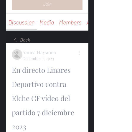
Join
Discussion
Media
Members
About
Back
Алиса Наумова
December 7, 2023
En directo Linares 
Deportivo contra 
Elche CF vídeo del 
partido 7 diciembre 
2023