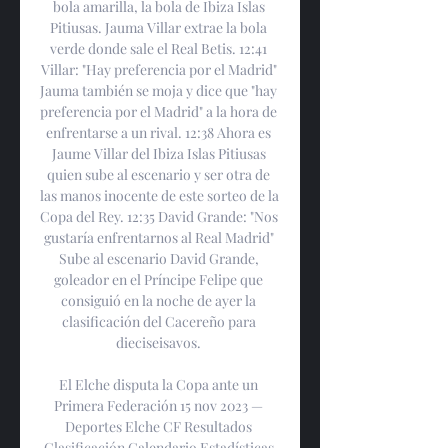
bola amarilla, la bola de Ibiza Islas 
Pitiusas. Jauma Villar extrae la bola 
verde donde sale el Real Betis. 12:41 
Villar: "Hay preferencia por el Madrid" 
Jauma también se moja y dice que "hay 
preferencia por el Madrid" a la hora de 
enfrentarse a un rival. 12:38 Ahora es 
Jaume Villar del Ibiza Islas Pitiusas 
quien sube al escenario y ser otra de 
las manos inocente de este sorteo de la 
Copa del Rey. 12:35 David Grande: "Nos 
gustaría enfrentarnos al Real Madrid" 
Sube al escenario David Grande, 
goleador en el Príncipe Felipe que 
consiguió en la noche de ayer la 
clasificación del Cacereño para 
dieciseisavos. 

El Elche disputa la Copa ante un 
Primera Federación 15 nov 2023 — 
Deportes Elche CF Resultados 
Clasificación Calendario Estadísticas 