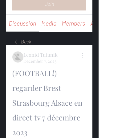
Join
Discussion
Media
Members
About
Back
Leonid Tutunik
December 7, 2023
(FOOTBALL!) 
regarder Brest 
Strasbourg Alsace en 
direct tv 7 décembre 
2023