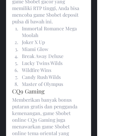
game Sbobet gacor yang 
memiliki RTP tinggi, Anda bisa 
mencoba game Sbobet deposit 
pulsa di bawah ini.
Immortal Romance Mega 
Moolah
Joker X Up
Miami Glow
Break Away Deluxe
Lucky Twins Wilds
Wildfire Wins
Candy Rush Wilds
Master of Olympus
CQ9 Gaming
Memberikan banyak bonus 
putaran gratis dan pengganda 
kemenangan, game Sbobet 
online CQ9 Gaming juga 
menawarkan game Sbobet 
online tema oriental yang 