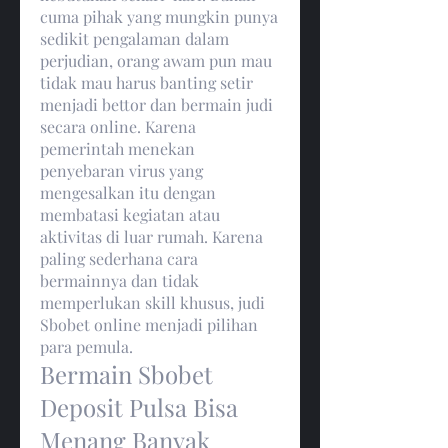
cuma pihak yang mungkin punya 
sedikit pengalaman dalam 
perjudian, orang awam pun mau 
tidak mau harus banting setir 
menjadi bettor dan bermain judi 
secara online. Karena 
pemerintah menekan 
penyebaran virus yang 
mengesalkan itu dengan 
membatasi kegiatan atau 
aktivitas di luar rumah. Karena 
paling sederhana cara 
bermainnya dan tidak 
memperlukan skill khusus, judi 
Sbobet online menjadi pilihan 
para pemula.
Bermain Sbobet 
Deposit Pulsa Bisa 
Menang Banyak