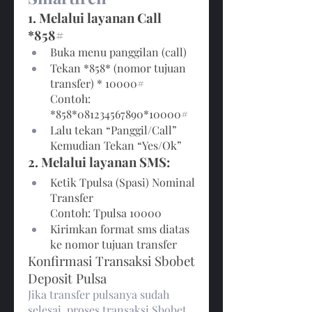
1. Melalui layanan Call 
*858#
Buka menu panggilan (call)
Tekan *858* (nomor tujuan 
transfer) * 10000#
Contoh: 
*858*081234567890*10000#
Lalu tekan “Panggil/Call” 
Kemudian Tekan “Yes/Ok”
2. Melalui layanan SMS:
Ketik Tpulsa (Spasi) Nominal 
Transfer
Contoh: Tpulsa 10000
Kirimkan format sms diatas 
ke nomor tujuan transfer
Konfirmasi Transaksi Sbobet 
Deposit Pulsa
Jika transfer pulsanya sudah 
selesai, proses transaksi Sbobet 