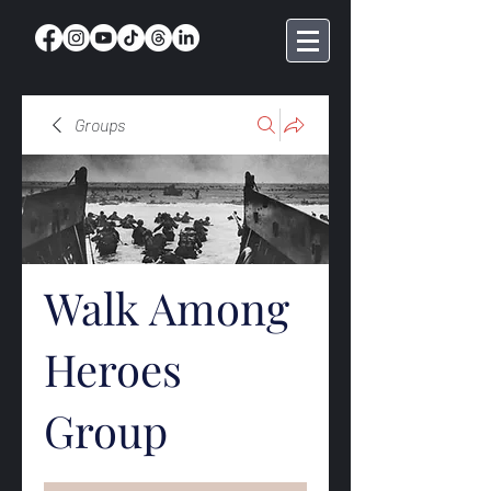
Groups
Walk Among
Heroes
Group
Public
·
369 members