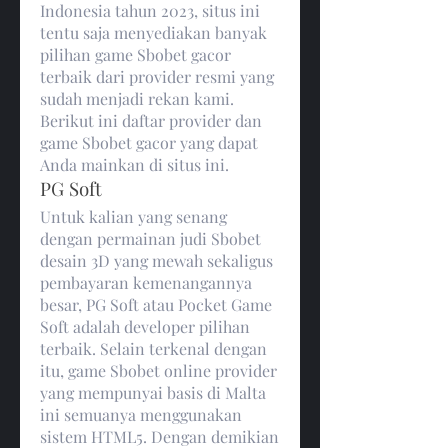
Indonesia tahun 2023, situs ini 
tentu saja menyediakan banyak 
pilihan game Sbobet gacor 
terbaik dari provider resmi yang 
sudah menjadi rekan kami. 
Berikut ini daftar provider dan 
game Sbobet gacor yang dapat 
Anda mainkan di situs ini.
PG Soft
Untuk kalian yang senang 
dengan permainan judi Sbobet 
desain 3D yang mewah sekaligus 
pembayaran kemenangannya 
besar, PG Soft atau Pocket Game 
Soft adalah developer pilihan 
terbaik. Selain terkenal dengan 
itu, game Sbobet online provider 
yang mempunyai basis di Malta 
ini semuanya menggunakan 
sistem HTML5. Dengan demikian 