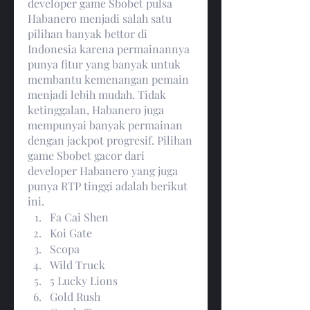
developer game Sbobet pulsa 
Habanero menjadi salah satu 
pilihan banyak bettor di 
Indonesia karena permainannya 
punya fitur yang banyak untuk 
membantu kemenangan pemain 
menjadi lebih mudah. Tidak 
ketinggalan, Habanero juga 
mempunyai banyak permainan 
dengan jackpot progresif. Pilihan 
game Sbobet gacor dari 
developer Habanero yang juga 
punya RTP tinggi adalah berikut 
ini.
Fa Cai Shen
Koi Gate
Scopa
Wild Truck
5 Lucky Lions
Gold Rush