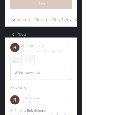
Join
Discussion
Media
Members
About
Back
Rafie Jansson
December 30, 2024
·
joined
the group.
2
0
Write a comment...
Newest
Rafie Jansson
Dec 30, 2024
Khám phá link dafabet