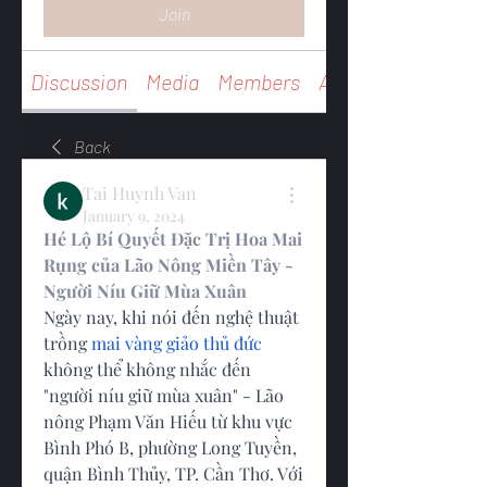
Join
Discussion
Media
Members
About
Back
Tai Huynh Van
January 9, 2024
Hé Lộ Bí Quyết Đặc Trị Hoa Mai 
Rụng của Lão Nông Miền Tây - 
Người Níu Giữ Mùa Xuân
Ngày nay, khi nói đến nghệ thuật 
trồng 
mai vàng giảo thủ đức
không thể không nhắc đến 
"người níu giữ mùa xuân" - Lão 
nông Phạm Văn Hiếu từ khu vực 
Bình Phó B, phường Long Tuyền, 
quận Bình Thủy, TP. Cần Thơ. Với 