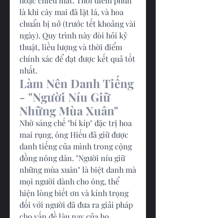
hoặc chiều mát. Thời điểm phun 
là khi cây mai đã lặt lá, và hoa 
chuẩn bị nở (trước tết khoảng vài 
ngày). Quy trình này đòi hỏi kỹ 
thuật, liều lượng và thời điểm 
chính xác để đạt được kết quả tốt 
nhất.
Làm Nên Danh Tiếng 
- "Người Níu Giữ 
Những Mùa Xuân"
Nhờ sáng chế "bí kíp" đặc trị hoa 
mai rụng, ông Hiếu đã giữ được 
danh tiếng của mình trong cộng 
đồng nông dân. "Người níu giữ 
những mùa xuân" là biệt danh mà 
mọi người dành cho ông, thể 
hiện lòng biết ơn và kính trọng 
đối với người đã đưa ra giải pháp 
cho vấn đề lâu nay của họ.