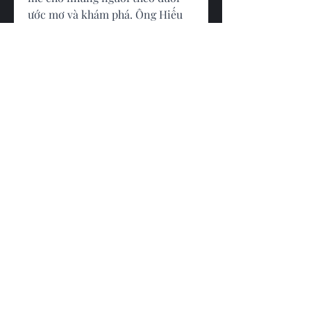
ước mơ và khám phá. Ông Hiếu 
đã góp phần làm cho mỗi bông 
hoa mai không chỉ là biểu tượng 
của tết Nguyên đán mà còn là 
biểu tượng của sự kiên trì, sáng 
tạo và tình yêu thương với đất 
đai.
0
0
Write a comment...
About
Welcome to Walk Among Heroes!
This is a forum designed to s
...
Read more