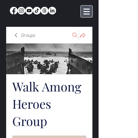
Groups
Walk Among
Heroes
Group
Public
·
368 members