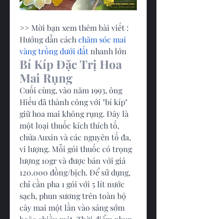
>> Mời bạn xem thêm bài viết : 
Hướng dẫn cách 
chăm sóc mai 
vàng trồng dưới đất
 nhanh lớn
Bí Kíp Đặc Trị Hoa 
Mai Rụng
Cuối cùng, vào năm 1993, ông 
Hiếu đã thành công với "bí kíp" 
giữ hoa mai không rụng. Đây là 
một loại thuốc kích thích tố, 
chứa Auxin và các nguyên tố đa, 
vi lượng. Mỗi gói thuốc có trọng 
lượng 10gr và được bán với giá 
120.000 đồng/bịch. Để sử dụng, 
chỉ cần pha 1 gói với 5 lít nước 
sạch, phun sương trên toàn bộ 
cây mai một lần vào sáng sớm 