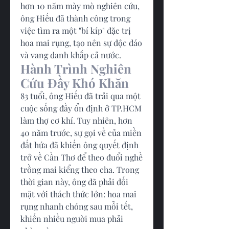
hơn 10 năm mày mò nghiên cứu, 
ông Hiếu đã thành công trong 
việc tìm ra một "bí kíp" đặc trị 
hoa mai rụng, tạo nên sự độc đáo 
và vang danh khắp cả nước.
Hành Trình Nghiên 
Cứu Đầy Khó Khăn
83 tuổi, ông Hiếu đã trải qua một 
cuộc sống đầy ổn định ở TP.HCM 
làm thợ cơ khí. Tuy nhiên, hơn 
40 năm trước, sự gọi về của miền 
đất hứa đã khiến ông quyết định 
trở về Cần Thơ để theo đuổi nghề 
trồng mai kiểng theo cha. Trong 
thời gian này, ông đã phải đối 
mặt với thách thức lớn: hoa mai 
rụng nhanh chóng sau mỗi tết, 
khiến nhiều người mua phải 