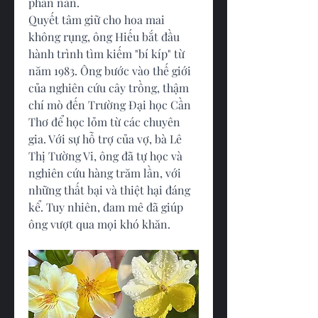
phàn nàn.
Quyết tâm giữ cho hoa mai 
không rụng, ông Hiếu bắt đầu 
hành trình tìm kiếm "bí kíp" từ 
năm 1983. Ông bước vào thế giới 
của nghiên cứu cây trồng, thậm 
chí mò đến Trường Đại học Cần 
Thơ để học lỏm từ các chuyên 
gia. Với sự hỗ trợ của vợ, bà Lê 
Thị Tường Vi, ông đã tự học và 
nghiên cứu hàng trăm lần, với 
những thất bại và thiệt hại đáng 
kể. Tuy nhiên, đam mê đã giúp 
ông vượt qua mọi khó khăn.