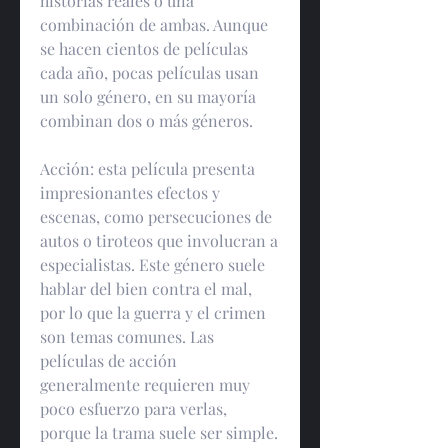
historias reales o una 
combinación de ambas. Aunque 
se hacen cientos de películas 
cada año, pocas películas usan 
un solo género, en su mayoría 
combinan dos o más géneros.
Acción: esta película presenta 
impresionantes efectos y 
escenas, como persecuciones de 
autos o tiroteos que involucran a 
especialistas. Este género suele 
hablar del bien contra el mal, 
por lo que la guerra y el crimen 
son temas comunes. Las 
películas de acción 
generalmente requieren muy 
poco esfuerzo para verlas, 
porque la trama suele ser simple. 