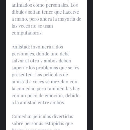
animados como personajes. Los 
dibujos solían tener que hacerse 
a mano, pero ahora la mayoría de 
las veces no se usan 
computadoras.
Amistad: involucra a dos 
personajes, donde uno debe 
salvar al otro y ambos deben 
superar los problemas que se les 
presenten. Las películas de 
amistad a veces se mezclan con 
la comedia, pero también las hay 
con un poco de emoción, debido 
a la amistad entre ambos.
Comedia: películas divertidas 
sobre personas estúpidas que 