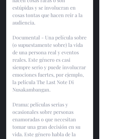
hacen cosas raras o son 
estúpidas y se involucran en 
cosas tontas que hacen reír a la 
audiencia.
Documental - Una película sobre 
(o supuestamente sobre) la vida 
de una persona real y eventos 
reales. Este género es casi 
siempre serio y puede involucrar 
emociones fuertes, por ejemplo, 
la película The Last Note Di 
Nusakambangan.
Drama: películas serias y 
ocasionales sobre personas 
enamoradas o que necesitan 
tomar una gran decisión en su 
vida. Este género habla de la 