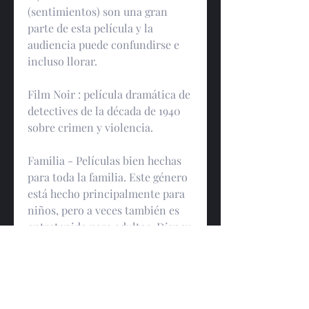
(sentimientos) son una gran 
parte de esta película y la 
audiencia puede confundirse e 
incluso llorar.
Film Noir : película dramática de 
detectives de la década de 1940 
sobre crimen y violencia.
Familia - Películas bien hechas 
para toda la familia. Este género 
está hecho principalmente para 
niños, pero a veces también es 
entretenido para adultos. Disney 
es mejor conocido por sus 
películas familiares.
Horror - Una película que utiliza 