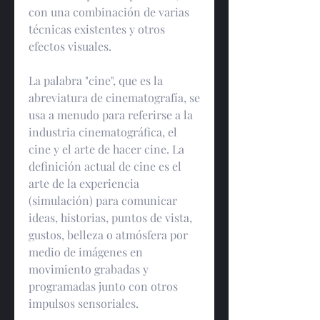
con una combinación de varias 
técnicas existentes y otros 
efectos visuales.
La palabra "cine", que es la 
abreviatura de cinematografía, se 
usa a menudo para referirse a la 
industria cinematográfica, el 
cine y el arte de hacer cine. La 
definición actual de cine es el 
arte de la experiencia 
(simulación) para comunicar 
ideas, historias, puntos de vista, 
gustos, belleza o atmósfera por 
medio de imágenes en 
movimiento grabadas y 
programadas junto con otros 
impulsos sensoriales.