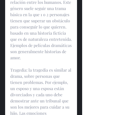
relación entre los humanos. Este 
género suele seguir una trama 
básica en la que 1 o 2 personajes 
tienen que superar un obstáculo 
para conseguir lo que quieren. 
basado en una historia ficticia 
que es de naturaleza entretenida. 
Ejemplos de películas dramáticas 
son generalmente historias de 
amor.
Tragedia: la tragedia es similar al 
drama, sobre personas que 
tienen problemas. Por ejemplo, 
un esposo y una esposa están 
divorciados y cada uno debe 
demostrar ante un tribunal que 
son los mejores para cuidar a su 
hijo. Las emociones 