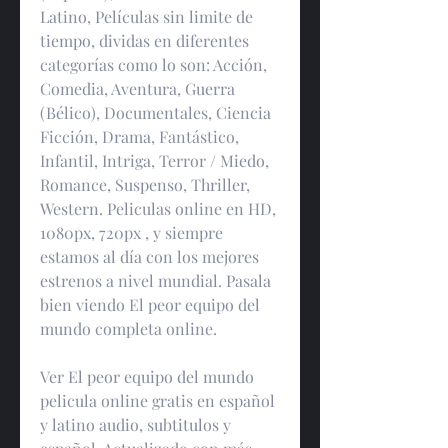
Latino, Películas sin limite de 
tiempo, dividas en diferentes 
categorías como lo son: Acción, 
Comedia, Aventura, Guerra 
(Bélico), Documentales, Ciencia 
Ficción, Drama, Fantástico, 
Infantil, Intriga, Terror / Miedo, 
Romance, Suspenso, Thriller, 
Western. Peliculas online en HD, 
1080px, 720px , y siempre 
estamos al día con los mejores 
estrenos a nivel mundial. Pasala 
bien viendo El peor equipo del 
mundo completa online.
Ver El peor equipo del mundo 
pelicula online gratis en español 
y latino audio, subtitulos y 