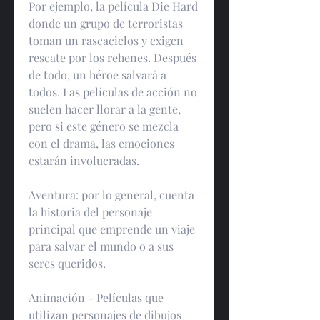
Por ejemplo, la película Die Hard 
donde un grupo de terroristas 
toman un rascacielos y exigen 
rescate por los rehenes. Después 
de todo, un héroe salvará a 
todos. Las películas de acción no 
suelen hacer llorar a la gente, 
pero si este género se mezcla 
con el drama, las emociones 
estarán involucradas.
Aventura: por lo general, cuenta 
la historia del personaje 
principal que emprende un viaje 
para salvar el mundo o a sus 
seres queridos.
Animación - Películas que 
utilizan personajes de dibujos 