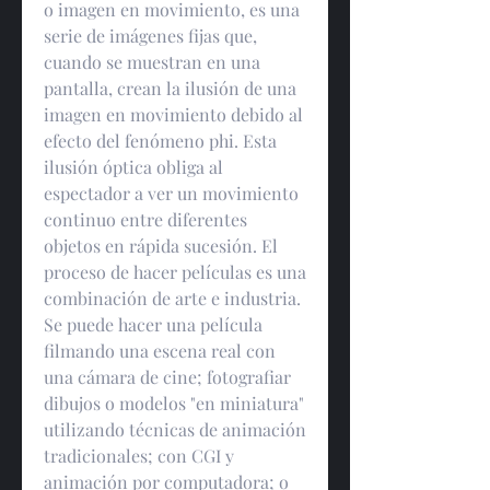
o imagen en movimiento, es una 
serie de imágenes fijas que, 
cuando se muestran en una 
pantalla, crean la ilusión de una 
imagen en movimiento debido al 
efecto del fenómeno phi. Esta 
ilusión óptica obliga al 
espectador a ver un movimiento 
continuo entre diferentes 
objetos en rápida sucesión. El 
proceso de hacer películas es una 
combinación de arte e industria. 
Se puede hacer una película 
filmando una escena real con 
una cámara de cine; fotografiar 
dibujos o modelos "en miniatura" 
utilizando técnicas de animación 
tradicionales; con CGI y 
animación por computadora; o 