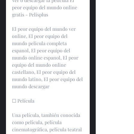
Ver o descargar la pelicula El 
peor equipo del mundo online 
gratis - Pelisplus
El peor equipo del mundo ver 
online, El peor equipo del 
mundo pelicula completa 
espanol, El peor equipo del 
mundo online espanol, El peor 
equipo del mundo online 
castellano, El peor equipo del 
mundo latino, El peor equipo del 
mundo descargar
☐ Película
Una película, también conocida 
como película, película 
cinematográfica, película teatral 