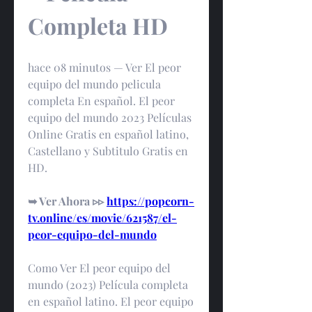
Completa HD
hace 08 minutos — Ver El peor 
equipo del mundo pelicula 
completa En español. El peor 
equipo del mundo 2023 Películas 
Online Gratis en español latino, 
Castellano y Subtitulo Gratis en 
HD.
➥ Ver Ahora ▹▹ 
https://popcorn-
tv.online/es/movie/621587/el-
peor-equipo-del-mundo
Como Ver El peor equipo del 
mundo (2023) Película completa 
en español latino. El peor equipo 