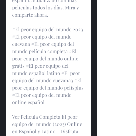
español. Actualizado con más 
películas todos los días. Mira y 
comparte ahora.
#El peor equipo del mundo 2023 
#El peor equipo del mundo 
cuevana #El peor equipo del 
mundo película completa #El 
peor equipo del mundo online 
gratis #El peor equipo del 
mundo español latino #El peor 
equipo del mundo cuevana3 #El 
peor equipo del mundo pelisplus 
#El peor equipo del mundo 
online español
Ver Película Completa El peor 
equipo del mundo (2023) Online 
en Español y Latino - Disfruta 