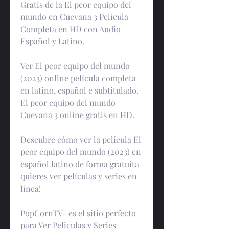
Gratis de la El peor equipo del 
mundo en Cuevana 3 Película 
Completa en HD con Audio 
Español y Latino.
Ver El peor equipo del mundo 
(2023) online película completa 
en latino, español e subtitulado. 
El peor equipo del mundo 
Cuevana 3 online gratis en HD.
Descubre cómo ver la película El 
peor equipo del mundo (2023) en 
español latino de forma gratuita 
quieres ver películas y series en 
línea!
PopCornTV- es el sitio perfecto 
para Ver Peliculas y Series 