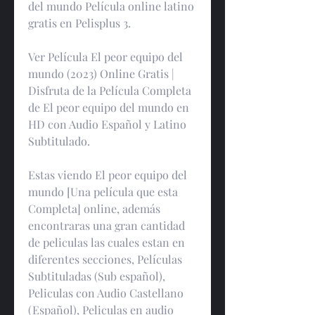
del mundo Película online latino 
gratis en Pelisplus 3.
Ver Película El peor equipo del 
mundo (2023) Online Gratis | 
Disfruta de la Película Completa 
de El peor equipo del mundo en 
HD con Audio Español y Latino 
Subtitulado.
Estas viendo El peor equipo del 
mundo [Una película que esta 
Completa] online, además 
encontraras una gran cantidad 
de peliculas las cuales estan en 
diferentes secciones, Películas 
Subtituladas (Sub español), 
Peliculas con Audio Castellano 
(Español), Peliculas en audio 