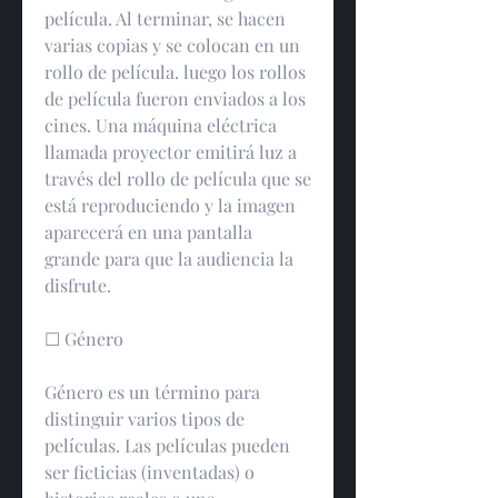
película. Al terminar, se hacen 
varias copias y se colocan en un 
rollo de película. luego los rollos 
de película fueron enviados a los 
cines. Una máquina eléctrica 
llamada proyector emitirá luz a 
través del rollo de película que se 
está reproduciendo y la imagen 
aparecerá en una pantalla 
grande para que la audiencia la 
disfrute.
☐ Género
Género es un término para 
distinguir varios tipos de 
películas. Las películas pueden 
ser ficticias (inventadas) o 