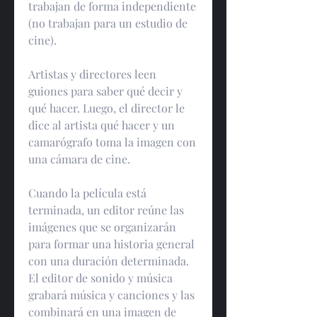
trabajan de forma independiente 
(no trabajan para un estudio de 
cine).
Artistas y directores leen 
guiones para saber qué decir y 
qué hacer. Luego, el director le 
dice al artista qué hacer y un 
camarógrafo toma la imagen con 
una cámara de cine.
Cuando la película está 
terminada, un editor reúne las 
imágenes que se organizarán 
para formar una historia general 
con una duración determinada. 
El editor de sonido y música 
grabará música y canciones y las 
combinará en una imagen de 