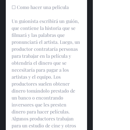
☐ Como hacer una pelicula
Un guionista escribirá un guión, 
que contiene la historia que se 
filmará y las palabras que 
pronunciará el artista. Luego, un 
productor contrataría personas 
para trabajar en la película y 
obtendría el dinero que se 
necesitaría para pagar a los 
artistas y el equipo. Los 
productores suelen obtener 
dinero tomándolo prestado de 
un banco o encontrando 
inversores que les presten 
dinero para hacer películas. 
Algunos productores trabajan 
para un estudio de cine y otros 