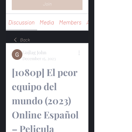
Join
Discussion
Media
Members
About
Back
Gojlag John
December 15, 2023
[1080p] El peor 
equipo del 
mundo (2023) 
Online Español 
– Pelicula 