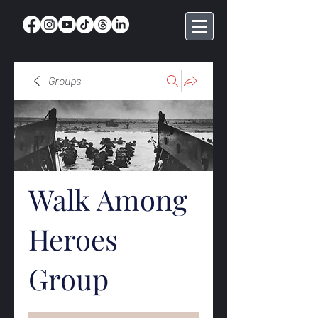
Groups
Walk Among
Heroes
Group
Public
·
369 members