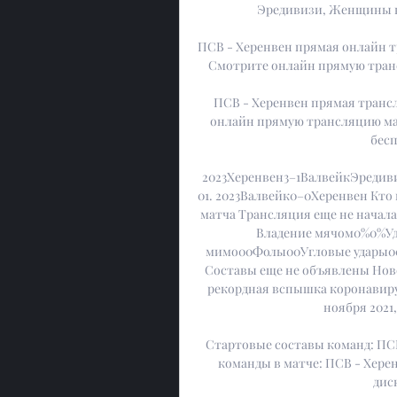
Эредивизи, Женщины в 
ПСВ - Херенвен прямая онлайн тр
Смотрите онлайн прямую трансл
ПСВ - Херенвен прямая трансля
онлайн прямую трансляцию матч
бесп
2023Херенвен3–1ВалвейкЭредивиз
01. 2023Валвейк0–0Херенвен Кто
матча Трансляция еще не начала
Владение мячом0%0%Уд
мимо00Фолы00Угловые удары0
Составы еще не объявлены Нов
рекордная вспышка коронавиру
ноября 2021,
Стартовые составы команд: ПСВ
команды в матче: ПСВ - Хере
дис