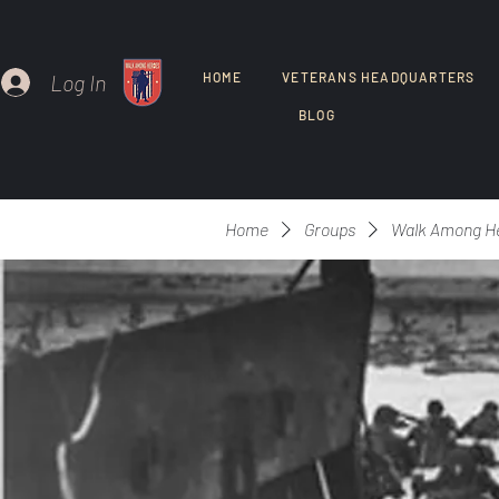
Log In
HOME
VETERANS HEADQUARTERS
BLOG
Home
Groups
Walk Among H