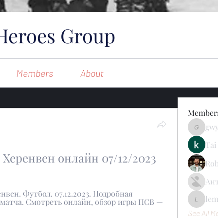
Heroes Group
Members
About
Member
gw
gwynsom
Tai
Херенвен онлайн 07/12/2023
Rob
Ан
ен. Футбол. 07.12.2023. Подробная 
le
 матча. Смотреть онлайн, обзор игры ПСВ — 
lemondo
See All M