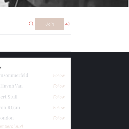
Join
s
ynsommerfeld
Follow
merfeld
 Huynh Van
Follow
ert Stull
Follow
тон Юдин
Follow
mondon
Follow
n
embers (369)