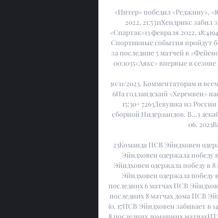
«Интер» победил «Реджину», «Ю
2022, 21:5311Хендрикс забил 
«Спартак»13 февраля 2022, 18:41
Спортивные события пройдут без 
за последние 5 матчей в «Фейеноо
00:1035«Аякс» впервые в сезоне 
30/11/2023. Комментаторам и все
6На голландский «Херенвен» наех
15:30+ 7263Девушка из Росси
сборной Нидерландов. В…3 декаб
06. 2023
23Команда ПСВ Эйндховен одерж
Эйндховен одержала победу в
Эйндховен одержала победу в 8
Эйндховен одержала победу в
последних 6 матчах ПСВ Эйндховен
последних 8 матчах дома ПСВ Эй
(0. 17ПСВ Эйндховен забивает в 1
8 последних домашних матчахИТ1