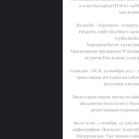
в 9 матчах крядуИТ1Б (0. 04
последних
Валвейк - Херенвен / 31 марта 
ruSports. ruФутболМатч-це
турВалвейк3
ХеренвенМатчСтатисти
МандемакерсЭредивизи № Команд
встречи Последние 20 игр
Севилья - ПСВ, 29 ноября 2023 -
трансляция доступна на сайте
доступны для пр
Видеотрансляция матча онлайн
абсолютно бесплатно у букм
регистрация открывает д
Было 10 иг…5 ноября, 22:356Сп
орфографию. Поехали! 30 октяб
Нидерландов. Уже можно соби