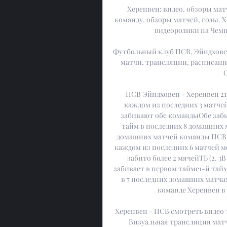
Херенвен: видео, обзоры мат
команду, обзоры матчей, голы. 
видеоролики на Чемп
Футбольный клуб ПСВ, Эйндхове
матчи, трансляции, расписание
С
ПСВ Эйндховен - Херенвен 21. 
каждом из последних 3 матче
забивают обе командыОбе забь
тайм в последних 8 домашних м
домашних матчей команды ПСВ Эй
каждом из последних 6 матчей м
забито более 2 мячейТБ (2. 
забивает в первом тайме1-й тайм 
в 7 последних домашних матчах
команде Херенвен в 
Херенвен - ПСВ смотреть видео т
Визуальная трансляция матч