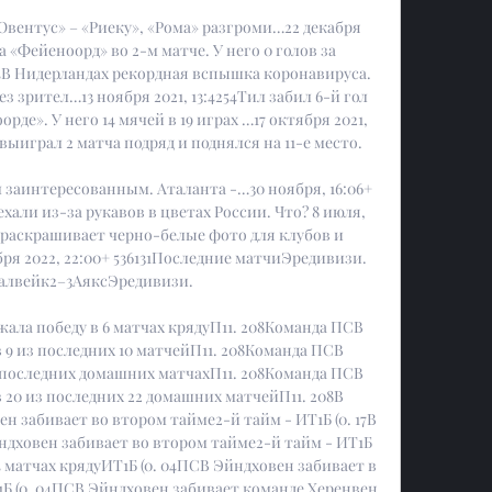
вентус» – «Риеку», «Рома» разгроми…22 декабря 
за «Фейеноорд» во 2-м матче. У него 0 голов за 
94В Нидерландах рекордная вспышка коронавируса. 
зрител…13 ноября 2021, 13:4254Тил забил 6-й гол 
рде». У него 14 мячей в 19 играх …17 октября 2021, 
выиграл 2 матча подряд и поднялся на 11-е место. 

м заинтересованным. Аталанта -…30 ноября, 16:06+ 
али из-за рукавов в цветах России. Что? 8 июля, 
и раскрашивает черно-белые фото для клубов и 
ря 2022, 22:00+ 536131Последние матчиЭредивизи. 
Валвейк2–3АяксЭредивизи. 

ала победу в 6 матчах крядуП11. 208Команда ПСВ 
 9 из последних 10 матчейП11. 208Команда ПСВ 
 последних домашних матчахП11. 208Команда ПСВ 
 20 из последних 22 домашних матчейП11. 208В 
 забивает во втором тайме2-й тайм - ИТ1Б (0. 17В 
ндховен забивает во втором тайме2-й тайм - ИТ1Б 
4 матчах крядуИТ1Б (0. 04ПСВ Эйндховен забивает в 
Б (0. 04ПСВ Эйндховен забивает команде Херенвен 