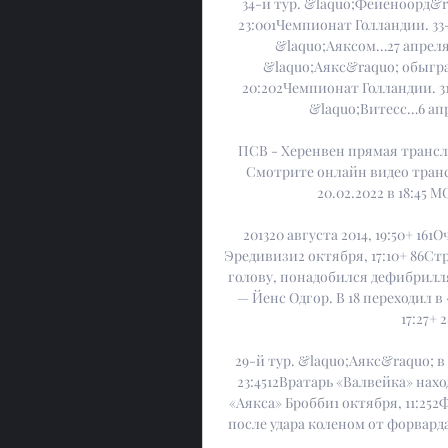
34-й тур. &laquo;Фейеноорд&ra
23:001Чемпионат Голландии. 33
&laquo;Аяксом…27 апреля 2
&laquo;Аякс&raquo; обыграл
20:202Чемпионат Голландии. 31
&laquo;Витесс…6 апр
ПСВ - Херенвен прямая трансля
Смотрите онлайн видео транс
20.02.2022 в 18:45 
201320 августа 2014, 19:50+ 16
Эредивизи2 октября, 17:10+ 86Ст
голову, понадобился дефибрилля
— Йенс Одгор. В 18 переходил в
17:27+ 
29-й тур. &laquo;Аякс&raquo; в
23:4512Вратарь «Валвейка» нахо
«Аякса» Бробби1 октября, 11:25
после удара коленом от форварда