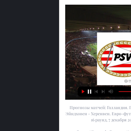
Прогнозы матчей: Голландия. 
Эйндховен - Херенвен. Евро-футб
16 раунд, 7 декабря 2