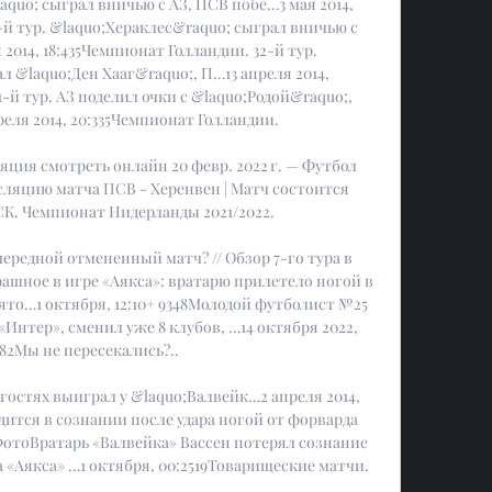
quo; сыграл вничью с АЗ, ПСВ побе…3 мая 2014, 
-й тур. &laquo;Хераклес&raquo; сыграл вничью с 
014, 18:435Чемпионат Голландии. 32-й тур. 
 &laquo;Ден Хааг&raquo;, П…13 апреля 2014, 
-й тур. АЗ поделил очки с &laquo;Родой&raquo;, 
еля 2014, 20:335Чемпионат Голландии. 

ция смотреть онлайн 20 февр. 2022 г. — Футбол 
ляцию матча ПСВ - Херенвен | Матч состоится 
МСК. Чемпионат Нидерланды 2021/2022.

1Очередной отмененный матч? // Обзор 7-го тура в 
рашное в игре «Аякса»: вратарю прилетело ногой в 
то…1 октября, 12:10+ 9348Молодой футболист №25 
 «Интер», сменил уже 8 клубов, …14 октября 2022, 
282Мы не пересекались?.. 

 гостях выиграл у &laquo;Валвейк…2 апреля 2014, 
дится в сознании после удара ногой от форварда 
2ФотоВратарь «Валвейка» Вассен потерял сознание 
 «Аякса» …1 октября, 00:2519Товарищеские матчи. 
