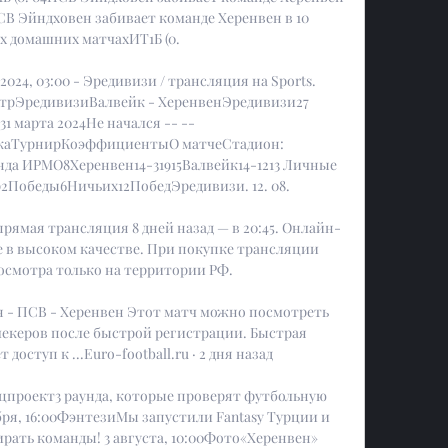
ПСВ Эйндховен забивает команде Херенвен в 10 
 домашних матчахИТ1Б (0. 

2024, 03:00 - Эредивизи / трансляция на Sports. 
нтрЭредивизиВалвейк - ХеренвенЭредивизи27 
1 марта 2024Не начался -- -- 
каТурнирКоэффициентыО матчеСтадион: 
а ИРМО8Херенвен14-31915Валвейк14-1213 Личные 
2Победы6Ничьих12ПобедЭредивизи. 12. 08. 

 прямая трансляция 8 дней назад — в 20:45. Онлайн-
 в высоком качестве. При покупке трансляции 
осмотра только на территории РФ.

 - ПСВ - Херенвен Этот матч можно посмотреть 
екеров после быстрой регистрации. Быстрая 
оступ к ...Euro-football.ru · 2 дня назад

ецпроект3 раунда, которые проверят футбольную 
ря, 16:00ФэнтезиМы запустили Fantasy Турции и 
рать команды! 3 августа, 10:00Фото«Херенвен» 