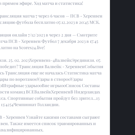
прямом эфире. Ход матча и статистика!

ансляция матча 7 через 6 часов — ПСВ - Херенвен 
яцию футбола бесплатно 07.12.2023 в 20:45 МСК.

ция онлайн 7/12/2023 в через 2 дня — Смотрите 
а ПСВ - Херенвен Футбол 7 декабря 2023 в 17:45 
латно на Scores24.live!

и. 25. 02. 2023Херенвен1–4ВалвейкЭредивизи. 07. 
 победит? Трансляция Валвейк - ХеренвенСобытия 
сь Трансляция еще не началась Статистика матча 
ары по воротам00Удары в створ00Удары 
0Штрафные удары00Вне игры00Список Составы 
ости команд ВСЕВалвейкХеренвенВ Нидерландах 
са. Спортивные события пройдут без зрител…13 
 13:4254Чемпионат Голландии. 

 - Херенвен Узнайте какими составами сыграют 
нвен. Также имеется список травмированных и 
квалифицированных.
