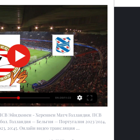
ПСВ Эйндховен - Херенвен Матч Голландия. ПСВ 
ол. Голландия — Бельгия — Португалия 2023/2024, 
023, 20:45. Онлайн видео трансляция ...
