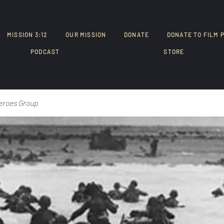
MISSION 3:12
OUR MISSION
DONATE
DONATE TO FILM 
PODCAST
STORE
eroes Group