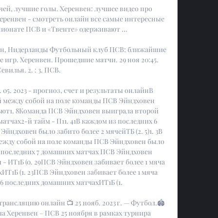
чей, лучшие голы. Херенвен: лучшее видео про 
Херенвен - смотреть онлайн все самые интересные 
ионате ПСВ и «Твенте» одерживают ...

н, Нидерланды Футбольный клуб ПСВ: ближайшие 
 игр. Херенвен. Прошедшие матчи. 29 ноя 20:45. 
евилья. 2. : 3. ПСВ.

05. 2023 - прогноз, счет и результаты онлайнВ 
й между собой на поле команды ПСВ Эйндховен 
ют1. 8Команда ПСВ Эйндховен выиграла второй 
атчах2-й тайм - П11. 41В каждом из последних 6 
ндховен было забито более 2 мячейТБ (2. 5)1. 3В 
ежду собой на поле команды ПСВ Эйндховен было 
3В последних 7 домашних матчах ПСВ Эйндховен 
- ИТ1Б (0. 29ПСВ Эйндховен забивает более 1 мяча 
ИТ1Б (1. 23ПСВ Эйндховен забивает более 1 мяча 
6 последних домашних матчахИТ1Б (1. 

рансляцию онлайн 📺 25 нояб. 2023 г. — Футбол.🏟️
а Херенвен – ПСВ 25 ноября в рамках турнира 