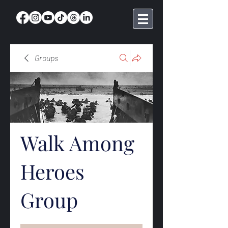
Groups
Walk Among
Heroes
Group
Public
·
369 members