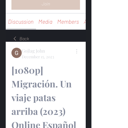
Join
Discussion
Media
Members
About
Back
Gojlag John
December 15, 2023
[1080p] 
Migración. Un 
viaje patas 
arriba (2023) 
Online Español 