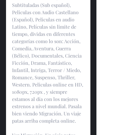
Subtituladas (Sub español), 
Peliculas con Audio Castellano 
(Español), Peliculas en audio 
Latino, Películas sin limite de 
tiempo, dividas en diferentes 
categorías como lo son: Acción, 
Comedia, Aventura, Guerra 
(Bélico), Documentales, Ciencia 
Ficción, Drama, Fantástico, 
Infantil, Intriga, Terror / Miedo, 
Romance, Suspenso, Thriller, 
Western. Peliculas online en HD, 
1080px, 720px , y siempre 
estamos al día con los mejores 
estrenos a nivel mundial. Pasala 
bien viendo Migración. Un viaje 
patas arriba completa online.