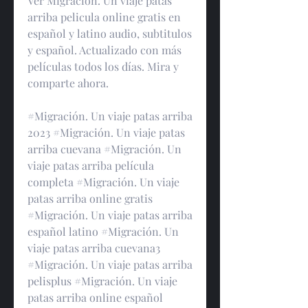
Ver Migración. Un viaje patas 
arriba pelicula online gratis en 
español y latino audio, subtitulos 
y español. Actualizado con más 
películas todos los días. Mira y 
comparte ahora.
#Migración. Un viaje patas arriba 
2023 #Migración. Un viaje patas 
arriba cuevana #Migración. Un 
viaje patas arriba película 
completa #Migración. Un viaje 
patas arriba online gratis 
#Migración. Un viaje patas arriba 
español latino #Migración. Un 
viaje patas arriba cuevana3 
#Migración. Un viaje patas arriba 
pelisplus #Migración. Un viaje 
patas arriba online español