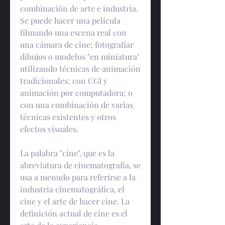
combinación de arte e industria. 
Se puede hacer una película 
filmando una escena real con 
una cámara de cine; fotografiar 
dibujos o modelos "en miniatura" 
utilizando técnicas de animación 
tradicionales; con CGI y 
animación por computadora; o 
con una combinación de varias 
técnicas existentes y otros 
efectos visuales.
La palabra "cine", que es la 
abreviatura de cinematografía, se 
usa a menudo para referirse a la 
industria cinematográfica, el 
cine y el arte de hacer cine. La 
definición actual de cine es el 