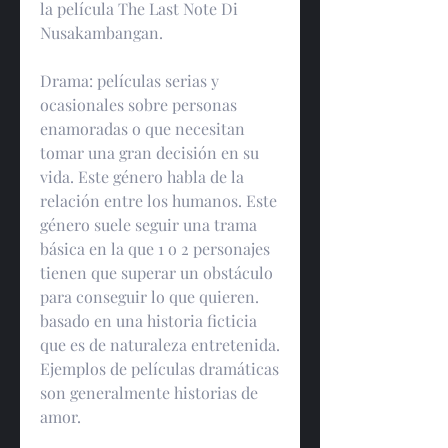
la película The Last Note Di 
Nusakambangan.
Drama: películas serias y 
ocasionales sobre personas 
enamoradas o que necesitan 
tomar una gran decisión en su 
vida. Este género habla de la 
relación entre los humanos. Este 
género suele seguir una trama 
básica en la que 1 o 2 personajes 
tienen que superar un obstáculo 
para conseguir lo que quieren. 
basado en una historia ficticia 
que es de naturaleza entretenida. 
Ejemplos de películas dramáticas 
son generalmente historias de 
amor.