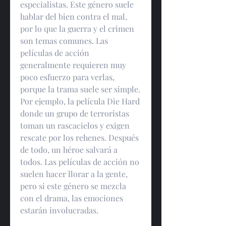
especialistas. Este género suele 
hablar del bien contra el mal, 
por lo que la guerra y el crimen 
son temas comunes. Las 
películas de acción 
generalmente requieren muy 
poco esfuerzo para verlas, 
porque la trama suele ser simple. 
Por ejemplo, la película Die Hard 
donde un grupo de terroristas 
toman un rascacielos y exigen 
rescate por los rehenes. Después 
de todo, un héroe salvará a 
todos. Las películas de acción no 
suelen hacer llorar a la gente, 
pero si este género se mezcla 
con el drama, las emociones 
estarán involucradas.