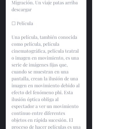
Migración. Un viaje patas arriba 
descargar
☐ Película
Una película, también conocida 
como película, película 
cinematográfica, película teatral 
o imagen en movimiento, es una 
serie de imágenes fijas que, 
cuando se muestran en una 
pantalla, crean la ilusión de una 
imagen en movimiento debido al 
efecto del fenómeno phi. Esta 
ilusión óptica obliga al 
espectador a ver un movimiento 
continuo entre diferentes 
objetos en rápida sucesión. El 
proceso de hacer películas es una 