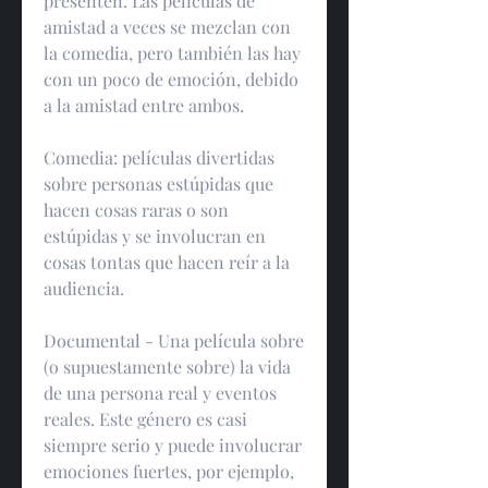
presenten. Las películas de 
amistad a veces se mezclan con 
la comedia, pero también las hay 
con un poco de emoción, debido 
a la amistad entre ambos.
Comedia: películas divertidas 
sobre personas estúpidas que 
hacen cosas raras o son 
estúpidas y se involucran en 
cosas tontas que hacen reír a la 
audiencia.
Documental - Una película sobre 
(o supuestamente sobre) la vida 
de una persona real y eventos 
reales. Este género es casi 
siempre serio y puede involucrar 
emociones fuertes, por ejemplo, 