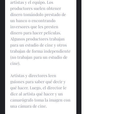
artistas y el equipo. Los 
productores suelen obtener 
dinero tomándolo prestado de 
un banco o encontrando 
inversores que les presten 
dinero para hacer películas. 
Algunos productores trabajan 
para un estudio de cine y otros 
trabajan de forma independiente 
(no trabajan para un estudio de 
cine).
Artistas y directores leen 
guiones para saber qué decir y 
qué hacer. Luego, el director le 
dice al artista qué hacer y un 
camarógrafo toma la imagen con 
una cámara de cine.