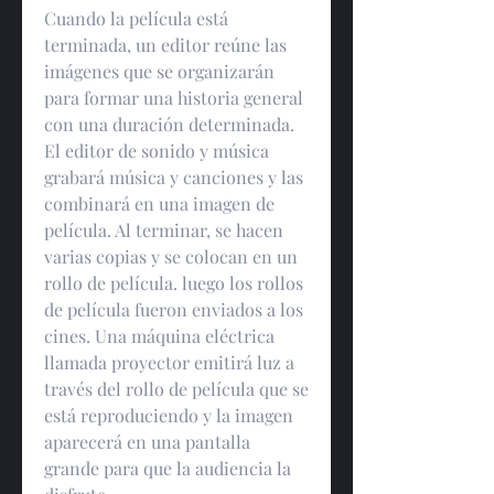
Cuando la película está 
terminada, un editor reúne las 
imágenes que se organizarán 
para formar una historia general 
con una duración determinada. 
El editor de sonido y música 
grabará música y canciones y las 
combinará en una imagen de 
película. Al terminar, se hacen 
varias copias y se colocan en un 
rollo de película. luego los rollos 
de película fueron enviados a los 
cines. Una máquina eléctrica 
llamada proyector emitirá luz a 
través del rollo de película que se 
está reproduciendo y la imagen 
aparecerá en una pantalla 
grande para que la audiencia la 