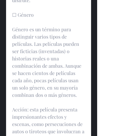
disfrute.
☐ Género
Género es un término para 
distinguir varios tipos de 
películas. Las películas pueden 
ser ficticias (inventadas) o 
historias reales o una 
combinación de ambas. Aunque 
se hacen cientos de películas 
cada año, pocas películas usan 
un solo género, en su mayoría 
combinan dos o más géneros.
Acción: esta película presenta 
impresionantes efectos y 
escenas, como persecuciones de 
autos o tiroteos que involucran a 