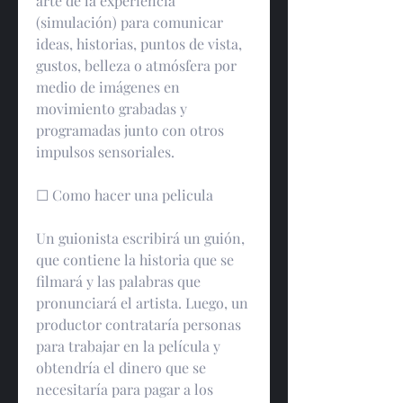
arte de la experiencia 
(simulación) para comunicar 
ideas, historias, puntos de vista, 
gustos, belleza o atmósfera por 
medio de imágenes en 
movimiento grabadas y 
programadas junto con otros 
impulsos sensoriales.
☐ Como hacer una pelicula
Un guionista escribirá un guión, 
que contiene la historia que se 
filmará y las palabras que 
pronunciará el artista. Luego, un 
productor contrataría personas 
para trabajar en la película y 
obtendría el dinero que se 
necesitaría para pagar a los 