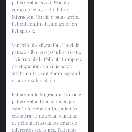
patas arriba (2023) Película 
completa en español latino. 
Migración. Un viaje patas arriba 
Película online latino gratis en 
Pelisplus 3.
Ver Película Migración. Un viaje 
patas arriba (2023) Online Gratis 
| Disfruta de la Película Completa 
de Migración. Un viaje patas 
arriba en HD con Audio Español 
y Latino Subtitulado.
Estas viendo Migración. Un viaje 
patas arriba [Una película que 
esta Completa] online, además 
encontraras una gran cantidad 
de peliculas las cuales estan en 
diferentes secciones, Películas 