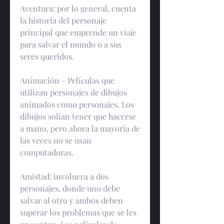
Aventura: por lo general, cuenta 
la historia del personaje 
principal que emprende un viaje 
para salvar el mundo o a sus 
seres queridos.
Animación - Películas que 
utilizan personajes de dibujos 
animados como personajes. Los 
dibujos solían tener que hacerse 
a mano, pero ahora la mayoría de 
las veces no se usan 
computadoras.
Amistad: involucra a dos 
personajes, donde uno debe 
salvar al otro y ambos deben 
superar los problemas que se les 