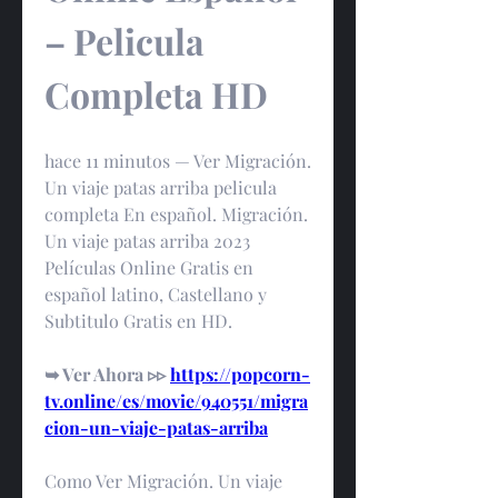
– Pelicula 
Completa HD
hace 11 minutos — Ver Migración. 
Un viaje patas arriba pelicula 
completa En español. Migración. 
Un viaje patas arriba 2023 
Películas Online Gratis en 
español latino, Castellano y 
Subtitulo Gratis en HD.
➥ Ver Ahora ▹▹ 
https://popcorn-
tv.online/es/movie/940551/migra
cion-un-viaje-patas-arriba
Como Ver Migración. Un viaje 