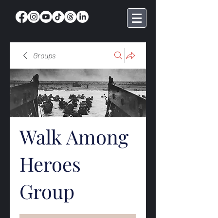
Groups
Walk Among
Heroes
Group
Public
·
369 members