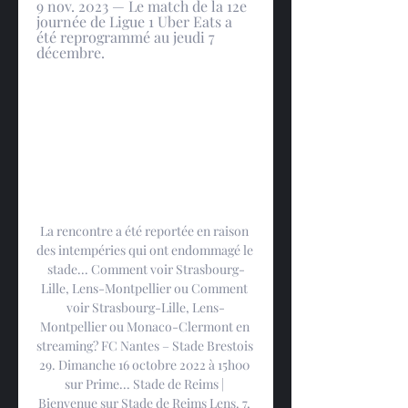
9 nov. 2023 — Le match de la 12e 
journée de Ligue 1 Uber Eats a 
été reprogrammé au jeudi 7 
décembre.
La rencontre a été reportée en raison 
des intempéries qui ont endommagé le 
stade... Comment voir Strasbourg-
Lille, Lens-Montpellier ou Comment 
voir Strasbourg-Lille, Lens-
Montpellier ou Monaco-Clermont en 
streaming? FC Nantes – Stade Brestois 
29. Dimanche 16 octobre 2022 à 15h00 
sur Prime... Stade de Reims | 
Bienvenue sur Stade de Reims Lens. 7, 