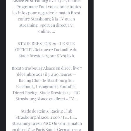
Alsace en streaming live il y a 7 heures 
— Programme Foot vous donne toutes 
les infos pour regarder le match Brest 
contre Strasbourg à la TV ou en 
streaming. Sport en direct TV, 
online, ...

STADE BRESTOIS 29 - LE SITE 
OFFICIEL Retrouvez l'actualité du 
Stade Brestois 29 sur SB29.bzh.

Brest Strasbourg Alsace en direct live 7 
décembre 2023 il y a 20 heures — 
Racing Club de Strasbourg Sur 
Facebook, Instagram et Youtube : 
Direct Racing. Stade Brestois 29 - RC 
Strasbourg Alsace en direct • TV ...

Stade de Reims. Racing Club 
Strasbourg Alsace. 21:00 / J14. L1... 
Streaming Brest/PSG: Où voir le match 
en direct? Le Paris Saint-Germain sera 