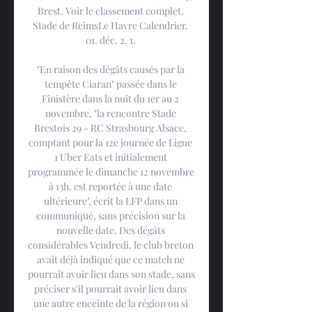
Brest. Voir le classement complet. 
Stade de ReimsLe Havre Calendrier. 
01. déc. 2. 1. 

"En raison des dégâts causés par la 
tempête Ciaran" passée dans le 
Finistère dans la nuit du 1er au 2 
novembre, "la rencontre Stade 
Brestois 29 - RC Strasbourg Alsace, 
comptant pour la 12e journée de Ligue 
1 Uber Eats et initialement 
programmée le dimanche 12 novembre 
à 13h, est reportée à une date 
ultérieure", écrit la LFP dans un 
communiqué, sans précision sur la 
nouvelle date. Des dégâts 
considérables Vendredi, le club breton 
avait déjà indiqué que ce match ne 
pourrait avoir lieu dans son stade, sans 
préciser s'il pourrait avoir lieu dans 
une autre enceinte de la région ou si 