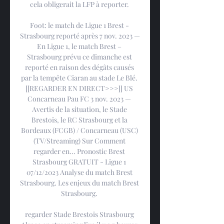
cela obligerait la LFP à reporter. 

Foot: le match de Ligue 1 Brest - 
Strasbourg reporté après 7 nov. 2023 — 
En Ligue 1, le match Brest – 
Strasbourg prévu ce dimanche est 
reporté en raison des dégâts causés 
par la tempête Ciaran au stade Le Blé. 
[[REGARDER EN DIRECT>>>]] US 
Concarneau Pau FC 3 nov. 2023 — 
Avertis de la situation, le Stade 
Brestois, le RC Strasbourg et la 
Bordeaux (FCGB) / Concarneau (USC) 
(TV/Streaming) Sur Comment 
regarder en... Pronostic Brest 
Strasbourg GRATUIT - Ligue 1 
07/12/2023 Analyse du match Brest 
Strasbourg. Les enjeux du match Brest 
Strasbourg. 

regarder Stade Brestois Strasbourg 