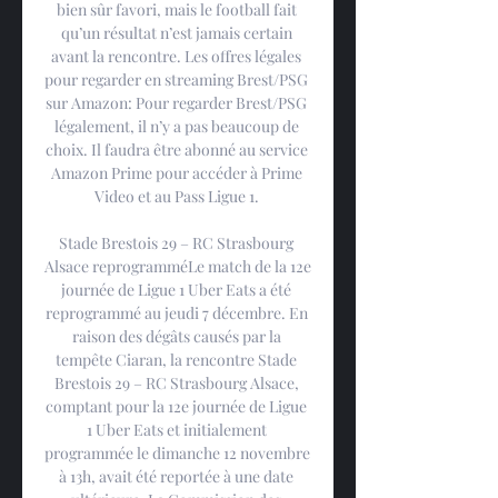
bien sûr favori, mais le football fait 
qu’un résultat n’est jamais certain 
avant la rencontre. Les offres légales 
pour regarder en streaming Brest/PSG 
sur Amazon: Pour regarder Brest/PSG 
légalement, il n’y a pas beaucoup de 
choix. Il faudra être abonné au service 
Amazon Prime pour accéder à Prime 
Video et au Pass Ligue 1. 

Stade Brestois 29 – RC Strasbourg 
Alsace reprogramméLe match de la 12e 
journée de Ligue 1 Uber Eats a été 
reprogrammé au jeudi 7 décembre. En 
raison des dégâts causés par la 
tempête Ciaran, la rencontre Stade 
Brestois 29 – RC Strasbourg Alsace, 
comptant pour la 12e journée de Ligue 
1 Uber Eats et initialement 
programmée le dimanche 12 novembre 
à 13h, avait été reportée à une date 