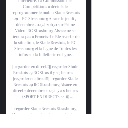
ultérieure. La Commission des 
Compétitions a décidé de 
reprogrammer le match Stade Brestois 
29 – RC Strasbourg Alsace le jeudi 7 
décembre 2023 à 20h30 sur Prime 
Video. RC Strasbourg Alsace ne se 
tiendra pas à Francis-Le Blé Avertis de 
la situation, le Stade Brestois, le RC 
Strasbourg et la Ligue de Toutes les 
infos sur la billetterie en ligne. 

[[regarder en direct!!]] regarder Stade 
Brestois 29 RC Stras il y a 3 heures — 
[regarder en direct!!]] regarder Stade 
Brestois 29 RC Strasbourg Alsace en 
direct 7 décembre 2023 il y a 9 heures 
— (SPORT EN DIRECT<<<))) ...

regarder Stade Brestois Strasbourg 
Alsace en streaming il y a 20 minutes — 
Stade Brestois 29 – RC Strasbourg 
Alsace reprogramméLe match de la 