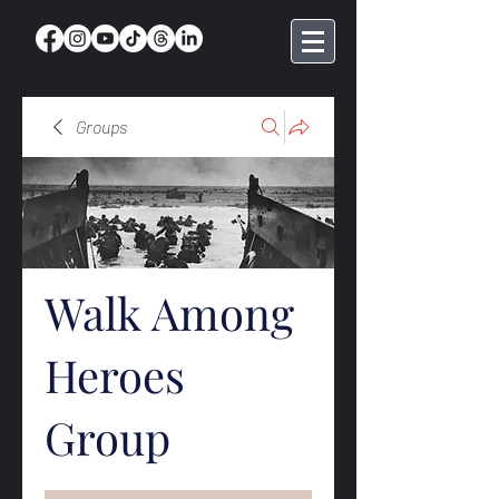
Groups
Walk Among
Heroes
Group
Public
·
368 members