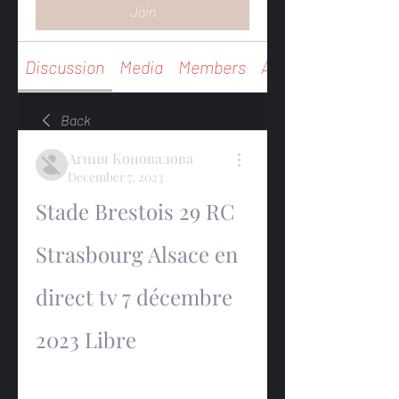
Join
Discussion
Media
Members
About
Back
Агния Коновалова
December 7, 2023
Stade Brestois 29 RC 
Strasbourg Alsace en 
direct tv 7 décembre 
2023 Libre