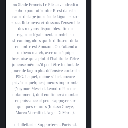
au Stade Francis Le Blé ce vendredi à 
21h00 pour affronter Brest dans le 
cadre de la 3e journée de Ligue 1 2021-
2022. Retrouvez ci-dessous l’ensemble 
des moyens disponibles afin de 
regarder légalement le match en 
streaming, alors que le diffuseur de la 
rencontre est Amazon. On s’attend à 
un beau match, avec une équipe 
brestoise qui a plutôt l’habitude d’être 
joueuse même s’il peut être tentant de 
jouer de façon plus défensive contre le 
PSG. Lequel, même s’il est encore 
privé de quelques joueurs importants 
(Neymar, Messi et Leandro Paredes 
notamment), doit continuer à monter 
en puissance et peut s’appuyer sur 
quelques retours (Idrissa Gueye, 
Marco Verratti et Angel Di Maria). 

e-billetterie. Supporters... Paris est 