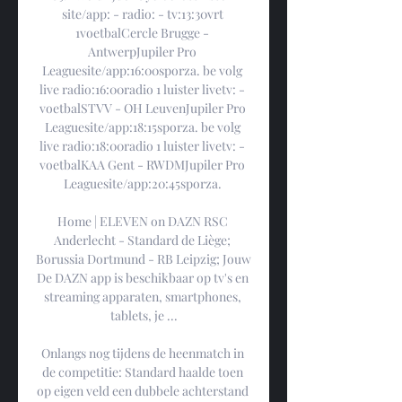
site/app: - radio: - tv:13:30vrt 
1voetbalCercle Brugge - 
AntwerpJupiler Pro 
Leaguesite/app:16:00sporza. be volg 
live radio:16:00radio 1 luister livetv: - 
voetbalSTVV - OH LeuvenJupiler Pro 
Leaguesite/app:18:15sporza. be volg 
live radio:18:00radio 1 luister livetv: - 
voetbalKAA Gent - RWDMJupiler Pro 
Leaguesite/app:20:45sporza. 

Home | ELEVEN on DAZN RSC 
Anderlecht - Standard de Liège; 
Borussia Dortmund - RB Leipzig; Jouw 
De DAZN app is beschikbaar op tv's en 
streaming apparaten, smartphones, 
tablets, je ...

Onlangs nog tijdens de heenmatch in 
de competitie: Standard haalde toen 
op eigen veld een dubbele achterstand 