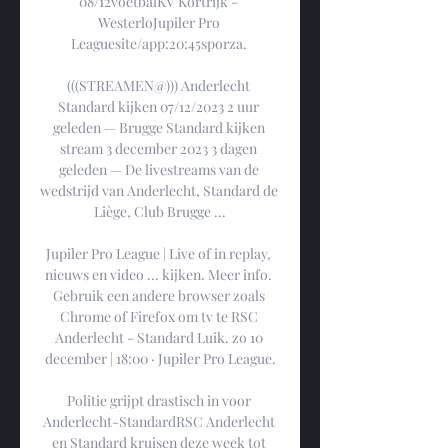
08/12voetbalKV Kortrijk - 
WesterloJupiler Pro 
Leaguesite/app:20:45sporza. 

(((STREAMEN@))) Anderlecht 
Standard kijken 07/12/2023 2 uur 
geleden — Brugge Standard kijken 
stream 3 december 2023 3 dagen 
geleden — De livestreams van de 
wedstrijd van Anderlecht, Standard de 
Liège, Club Brugge ...

Jupiler Pro League | Live of in replay, 
nieuws en video ... kijken. Meer info. 
Gebruik een andere browser zoals 
Chrome of Firefox om tv te RSC 
Anderlecht - Standard Luik. zo 10 
december | 18:00 · Jupiler Pro League.

Politie grijpt drastisch in voor 
Anderlecht-StandardRSC Anderlecht 
en Standard kruisen deze week tot 