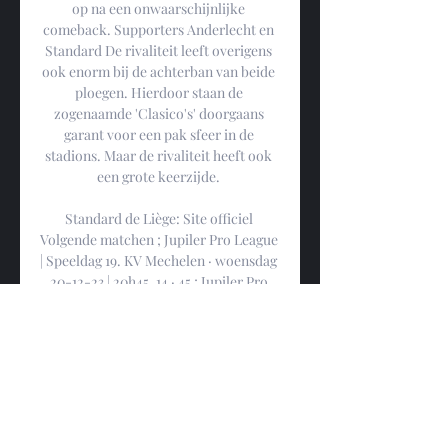
op na een onwaarschijnlijke 
comeback. Supporters Anderlecht en 
Standard De rivaliteit leeft overigens 
ook enorm bij de achterban van beide 
ploegen. Hierdoor staan de 
zogenaamde 'Clasico's' doorgaans 
garant voor een pak sfeer in de 
stadions. Maar de rivaliteit heeft ook 
een grote keerzijde. 

Standard de Liège: Site officiel 
Volgende matchen ; Jupiler Pro League 
| Speeldag 19. KV Mechelen · woensdag 
20-12-23 | 20h45. 14 · 45 ; Jupiler Pro 
League | Speeldag 17. RSC Anderlecht · 
zondag 10- ...
0
0