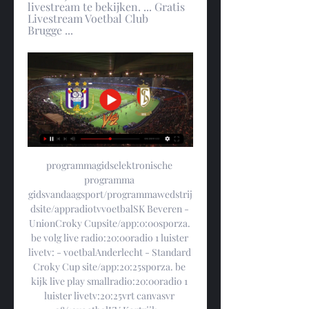
livestream te bekijken. ... Gratis 
Livestream Voetbal Club 
Brugge ...
programmagidselektronische 
programma 
gidsvandaagsport/programmawedstrij
dsite/appradiotvvoetbalSK Beveren - 
UnionCroky Cupsite/app:0:00sporza. 
be volg live radio:20:00radio 1 luister 
livetv: - voetbalAnderlecht - Standard 
Croky Cup site/app:20:25sporza. be 
kijk live play smallradio:20:00radio 1 
luister livetv:20:25vrt canvasvr 