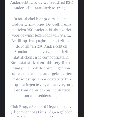
Anderlecht is. 07-12-23: Wedstrijd RSC 
Anderlecht - Standard; 10-12-23: ...

In totaal vind je er 39 verschillende 
weddenschap opties. De wedbureaus 
betitelen RSC Anderlecht als favoriet 
voor de winst tegen odds van @ 1. 52. 
Bekijk op deze pagina hoe het zit met 
de vorm van RSC Anderlecht en 
Standard Luik of vergelijk de h2h 
statistieken en de competitiestand. 
Naast statistieken en odds vergelijken, 
vind je hier ook de opstellingen van 
beide teams en het aantal gele kaarten 
in de wedstrijd. Door de statistieken 
en quoteringen te vergelijken vergroot 
je de kans op succes bij het plaatsen 
van een weddenschap. 

Club Brugge Standard Liège kijken live 
3 december 2023 Lives 3 dagen geleden 