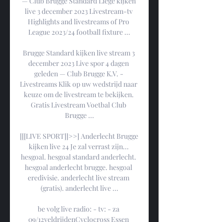
— Club Brugge Standard Liège kijken 
live 3 december 2023 Livestream-tv 
Highlights and livestreams of Pro 
League 2023/24 football fixture ...

Brugge Standard kijken live stream 3 
december 2023 Live spor 4 dagen 
geleden — Club Brugge K.V. - 
Livestreams Klik op uw wedstrijd naar 
keuze om de livestream te bekijken. 
Gratis Livestream Voetbal Club 
Brugge ...

[[[LIVE SPORT]]>>] Anderlecht Brugge 
kijken live 24 Je zal verrast zijn... 
hesgoal. hesgoal standard anderlecht. 
hesgoal anderlecht brugge. hesgoal 
eredivisie. anderlecht live stream 
(gratis). anderlecht live ...

be volg live radio: - tv: - za 
09/12veldrijdenCyclocross Essen 