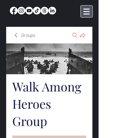
Groups
Walk Among
Heroes
Group
Public
·
369 members