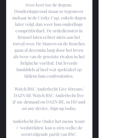
twee keer toe de degens. 
Donderdagavond staan ze tegenover 
mekaar in de Croky Cup, enkele dagen 
later volgt dan weer hun onderlinge 
competitieduel. De ordediensten in 
Brussel laten echter niets aan het 
toeval over. De Mauves en de Rouches 
gaan al decennia lang door het leven 
als twee van de grootste rivalen in het 
Belgische voetbal. Dat leverde 
inmiddels al heel wat spektakel op 
tijdens hun confrontaties. 

Watch RSC Anderlecht Live Stream | 
DAZN BE Watch RSC Anderlecht live 
& on-demand on DAZN BE, in HD and 
on any device. Sign up today.

Anderlecht live Onder het menu 'team' 
> 'wedstrijden' kan u zien welke de 
eerstvolgende partij van RSC 