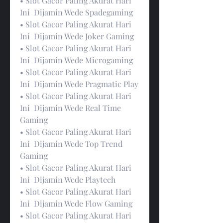
• Slot Gacor Paling Akurat Hari 
Ini  Dijamin Wede Spadegaming
• Slot Gacor Paling Akurat Hari 
Ini  Dijamin Wede Joker Gaming
• Slot Gacor Paling Akurat Hari 
Ini  Dijamin Wede Microgaming
• Slot Gacor Paling Akurat Hari 
Ini  Dijamin Wede Pragmatic Play
• Slot Gacor Paling Akurat Hari 
Ini  Dijamin Wede Real Time 
Gaming
• Slot Gacor Paling Akurat Hari 
Ini  Dijamin Wede Top Trend 
Gaming
• Slot Gacor Paling Akurat Hari 
Ini  Dijamin Wede Playtech
• Slot Gacor Paling Akurat Hari 
Ini  Dijamin Wede Flow Gaming
• Slot Gacor Paling Akurat Hari 