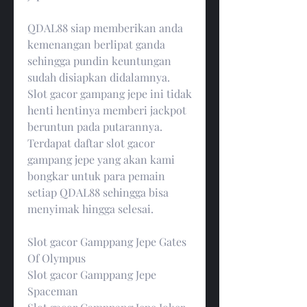
QDAL88 siap memberikan anda 
kemenangan berlipat ganda 
sehingga pundin keuntungan 
sudah disiapkan didalamnya. 
Slot gacor gampang jepe ini tidak 
henti hentinya memberi jackpot 
beruntun pada putarannya. 
Terdapat daftar slot gacor 
gampang jepe yang akan kami 
bongkar untuk para pemain 
setiap QDAL88 sehingga bisa 
menyimak hingga selesai.
Slot gacor Gamppang Jepe Gates 
Of Olympus
Slot gacor Gamppang Jepe 
Spaceman