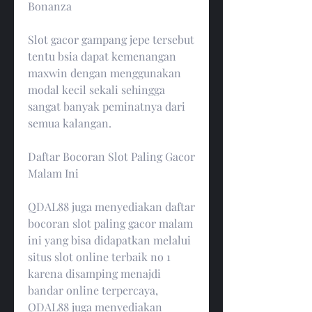
Bonanza
Slot gacor gampang jepe tersebut 
tentu bsia dapat kemenangan 
maxwin dengan menggunakan 
modal kecil sekali sehingga 
sangat banyak peminatnya dari 
semua kalangan.
Daftar Bocoran Slot Paling Gacor 
Malam Ini
QDAL88 juga menyediakan daftar 
bocoran slot paling gacor malam 
ini yang bisa didapatkan melalui 
situs slot online terbaik no 1 
karena disamping menajdi 
bandar online terpercaya, 
QDAL88 juga menyediakan 