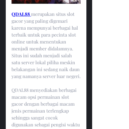
QDAL88
merupakan situs slot 
gacor yang paling digemari 
karena mempunyai berbagai hal 
terbaik untuk para pecinta slot 
online untuk menentukan 
menjadi member didalamnya. 
Situs ini sudah menjadi salah 
satu server lokal piliha meskin 
belakangan ini sedang naik daun 
yang namanya server luar negeri.
QDAL88 menyediakan berbagai 
macam opsi permainan slot 
gacor dengan berbagai macam 
jenis permainan terlengkap 
sehingga sangat cocok 
digunakan sebagai pengisi waktu 