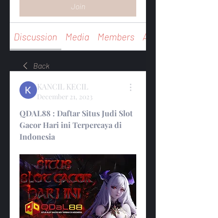
Join
Discussion
Media
Members
About
Back
KANCIL KECIL
December 21, 2023
QDAL88 : Daftar Situs Judi Slot 
Gacor Hari ini Terpercaya di 
Indonesia