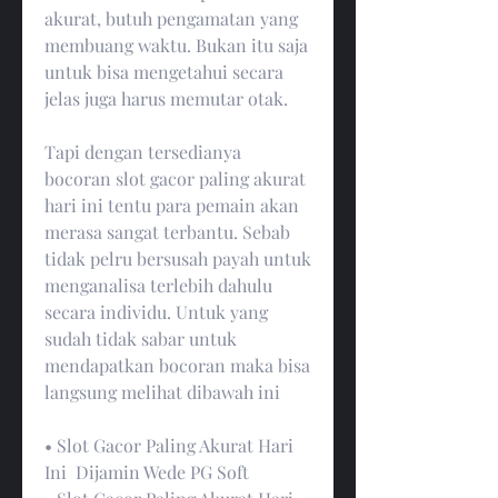
akurat, butuh pengamatan yang 
membuang waktu. Bukan itu saja 
untuk bisa mengetahui secara 
jelas juga harus memutar otak.
Tapi dengan tersedianya 
bocoran slot gacor paling akurat 
hari ini tentu para pemain akan 
merasa sangat terbantu. Sebab 
tidak pelru bersusah payah untuk 
menganalisa terlebih dahulu 
secara individu. Untuk yang 
sudah tidak sabar untuk 
mendapatkan bocoran maka bisa 
langsung melihat dibawah ini
• Slot Gacor Paling Akurat Hari 
Ini  Dijamin Wede PG Soft