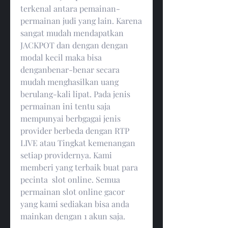
terkenal antara pemainan-
permainan judi yang lain. Karena 
sangat mudah mendapatkan 
JACKPOT dan dengan dengan 
modal kecil maka bisa 
denganbenar-benar secara 
mudah menghasilkan uang 
berulang-kali lipat. Pada jenis 
permainan ini tentu saja 
mempunyai berbgagai jenis 
provider berbeda dengan RTP 
LIVE atau Tingkat kemenangan 
setiap providernya. Kami 
memberi yang terbaik buat para 
pecinta  slot online. Semua 
permainan slot online gacor 
yang kami sediakan bisa anda 
mainkan dengan 1 akun saja.