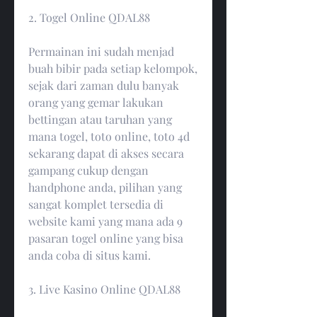
2. Togel Online QDAL88
Permainan ini sudah menjad 
buah bibir pada setiap kelompok, 
sejak dari zaman dulu banyak 
orang yang gemar lakukan 
bettingan atau taruhan yang 
mana togel, toto online, toto 4d 
sekarang dapat di akses secara 
gampang cukup dengan 
handphone anda, pilihan yang 
sangat komplet tersedia di 
website kami yang mana ada 9 
pasaran togel online yang bisa 
anda coba di situs kami.
3. Live Kasino Online QDAL88