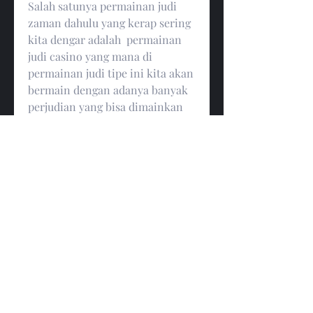
Salah satunya permainan judi 
zaman dahulu yang kerap sering 
kita dengar adalah  permainan 
judi casino yang mana di 
permainan judi tipe ini kita akan 
bermain dengan adanya banyak 
perjudian yang bisa dimainkan 
langsung di depan dealer atau 
pelayan casino, umumnya judi 
seperti ini bermain tatap muka 
di meja judi seperti yang umum 
kita saksikan di film DEWA JUDI 
terkenal, tetapi seiring 
perkemangan zaman saat ini 
permainan judi ini dapat di akses 
lewat cara online dan tentu saja 
LIVE atau langsung seperti 
bermain di atas meja judi asli. 
Ada berbagai jenis perjudian ini 