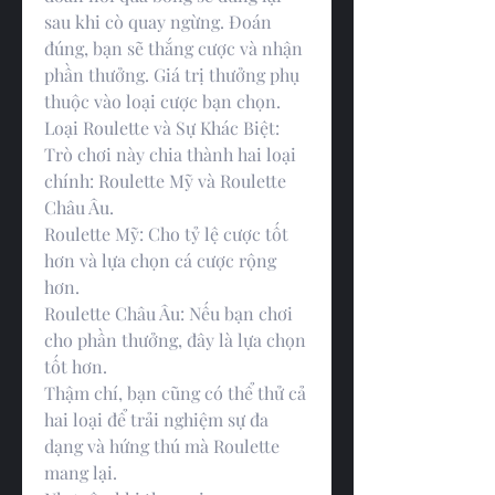
sau khi cò quay ngừng. Đoán 
đúng, bạn sẽ thắng cược và nhận 
phần thưởng. Giá trị thưởng phụ 
thuộc vào loại cược bạn chọn.
Loại Roulette và Sự Khác Biệt:
Trò chơi này chia thành hai loại 
chính: Roulette Mỹ và Roulette 
Châu Âu.
Roulette Mỹ: Cho tỷ lệ cược tốt 
hơn và lựa chọn cá cược rộng 
hơn.
Roulette Châu Âu: Nếu bạn chơi 
cho phần thưởng, đây là lựa chọn 
tốt hơn.
Thậm chí, bạn cũng có thể thử cả 
hai loại để trải nghiệm sự đa 
dạng và hứng thú mà Roulette 
mang lại.