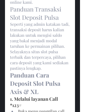
online kami.
Panduan Transaksi 
Slot Deposit Pulsa
Seperti yang admin katakan tadi, 
transaksi deposit harus kalian 
lakukan untuk mengisi saldo 
yang bakal menjadi modal 
taruhan ke permainan pilihan. 
Selayaknya situs slot pulsa 
terbaik dan terpercaya, pilihan 
cara deposit yang kami sediakan 
pastinya lengkap.
Panduan Cara 
Deposit Slot Pulsa 
Axis & XL
1. Melalui layanan Call 
*123#
Buka menu panggilan call 