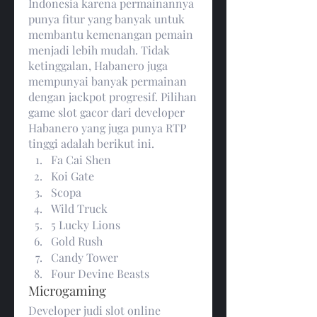
Indonesia karena permainannya 
punya fitur yang banyak untuk 
membantu kemenangan pemain 
menjadi lebih mudah. Tidak 
ketinggalan, Habanero juga 
mempunyai banyak permainan 
dengan jackpot progresif. Pilihan 
game slot gacor dari developer 
Habanero yang juga punya RTP 
tinggi adalah berikut ini.
Fa Cai Shen
Koi Gate
Scopa
Wild Truck
5 Lucky Lions
Gold Rush
Candy Tower
Four Devine Beasts
Microgaming
Developer judi slot online 