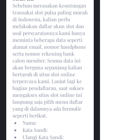
Sebelum merasakan keuntungan 
transaksi slot pulsa paling murah 
di Indonesia, kalian perlu 
melakukan daftar akun slot dan 
soal persyaratannya kami hanya 
meminta beberapa data seperti 
alamat email, nomor handphone 
serta nomor rekening bank 
calon member. Semua data ini 
akan berguna sepanjang kalian 
bertaruh di situs slot online 
terpercaya kami. Lanjut lagi ke 
bagian pendaftaran, saat sukses 
mengakses situs slot online ini 
langsung saja pilih menu daftar 
yang di dalamnya ada formulir 
seperti berikut.
Nama:
Kata Sandi:
Ulangi Kata Sandi: