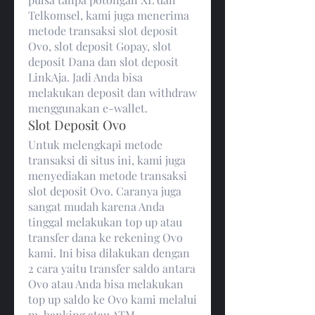
Telkomsel, kami juga menerima 
metode transaksi slot deposit 
Ovo, slot deposit Gopay, slot 
deposit Dana dan slot deposit 
LinkAja. Jadi Anda bisa 
melakukan deposit dan withdraw 
menggunakan e-wallet.
Slot Deposit Ovo
Untuk melengkapi metode 
transaksi di situs ini, kami juga 
menyediakan metode transaksi 
slot deposit Ovo. Caranya juga 
sangat mudah karena Anda 
tinggal melakukan top up atau 
transfer dana ke rekening Ovo 
kami. Ini bisa dilakukan dengan 
2 cara yaitu transfer saldo antara 
Ovo atau Anda bisa melakukan 
top up saldo ke Ovo kami melalui 
m-banking atau ATM.