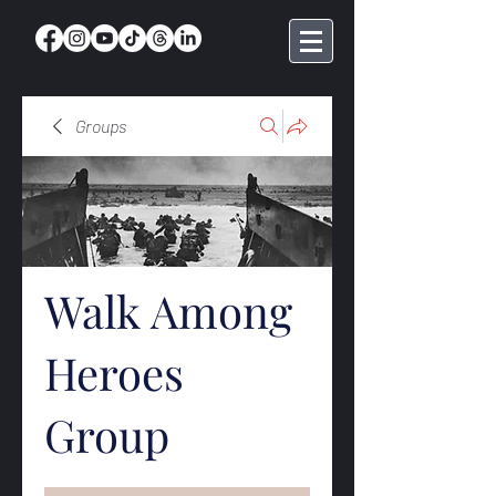
Groups
Walk Among
Heroes
Group
Public
·
369 members