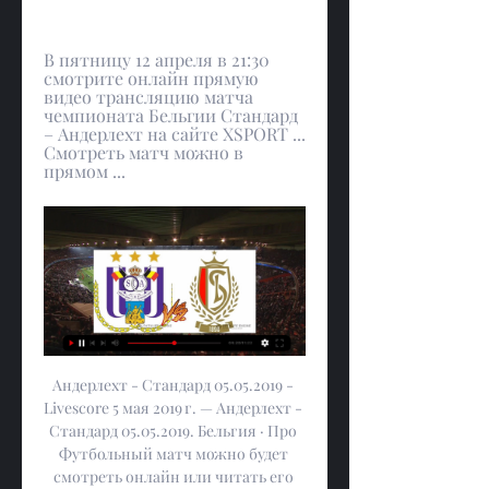
В пятницу 12 апреля в 21:30 
смотрите онлайн прямую 
видео трансляцию матча 
чемпионата Бельгии Стандард 
– Андерлехт на сайте XSPORT ... 
Смотреть матч можно в 
прямом ...
Андерлехт - Стандард 05.05.2019 - 
Livescore 5 мая 2019 г. — Андерлехт - 
Стандард 05.05.2019. Бельгия · Про 
Футбольный матч можно будет 
смотреть онлайн или читать его 