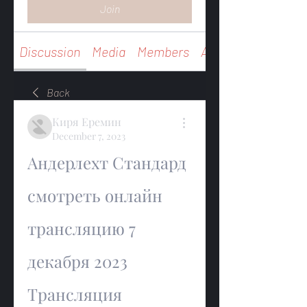
Join
Discussion
Media
Members
About
Back
Киря Еремин
December 7, 2023
Андерлехт Стандард 
смотреть онлайн 
трансляцию 7 
декабря 2023 
Трансляция