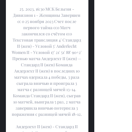
25. 2023, 16:30 МСК Бельгия - 
Дивизион 1 - Женщины Завершен 
0: 0 25 ноября 2023 Счет после 
первого тайма 0:0 Матч 
закончился со счётом 0:0 
Текстовая трансляция 4' Стандард 
II (жен) - Угловой 5' Anderlecht 
Women II - Угловой 17' 21' 51' 88' 90+2' 
Превью матча Андерлехт II (жен) — 
Стандард II (жен) Команда 
Андерлехт II (жен) в последних 10 
матчах одержала 4 победы, 3 раза 
сыграла вничью и проиграла 3 
матча с разницей мячей 13-14. 
Команда Стандард II (жен), сыграв 
10 матчей, выиграла 5 раз, 2 матча 
завершила вничью потерпела 3 
поражения с разницей мячей 18-12. 

Андерлехт II (жен) - Стандард II 