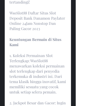
tertandingi!
WsoSlot88 Daftar Situs Slot 
Deposit Bank Danamon Paylater 
Online 24Jam Nonstop Dan 
Paling Gacor 2023
Keuntungan Bermain di Situs 
Kami
1. Koleksi Permainan Slot 
Terlengkap: WsoSlot88 
menawarkan koleksi permainan 
slot terlengkap dari penyedia 
terkemuka di industri ini. Dari 
tema klasik hingga inovatif, kami 
memiliki sesuatu yang cocok 
untuk setiap selera pemain.
2. Jackpot Besar dan Gacor: Ingin 