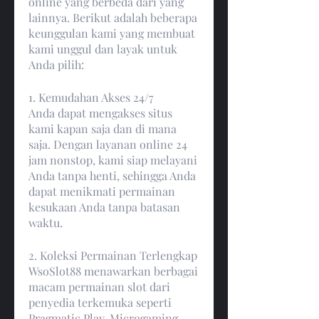
online yang berbeda dari yang 
lainnya. Berikut adalah beberapa 
keunggulan kami yang membuat 
kami unggul dan layak untuk 
Anda pilih:
1. Kemudahan Akses 24/7
Anda dapat mengakses situs 
kami kapan saja dan di mana 
saja. Dengan layanan online 24 
jam nonstop, kami siap melayani 
Anda tanpa henti, sehingga Anda 
dapat menikmati permainan 
kesukaan Anda tanpa batasan 
waktu.
2. Koleksi Permainan Terlengkap
WsoSlot88 menawarkan berbagai 
macam permainan slot dari 
penyedia terkemuka seperti 
Pragmatic Play, Microgaming, 