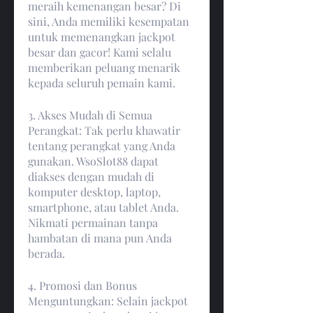
meraih kemenangan besar? Di 
sini, Anda memiliki kesempatan 
untuk memenangkan jackpot 
besar dan gacor! Kami selalu 
memberikan peluang menarik 
kepada seluruh pemain kami.
3. Akses Mudah di Semua 
Perangkat: Tak perlu khawatir 
tentang perangkat yang Anda 
gunakan. WsoSlot88 dapat 
diakses dengan mudah di 
komputer desktop, laptop, 
smartphone, atau tablet Anda. 
Nikmati permainan tanpa 
hambatan di mana pun Anda 
berada.
4. Promosi dan Bonus 
Menguntungkan: Selain jackpot 