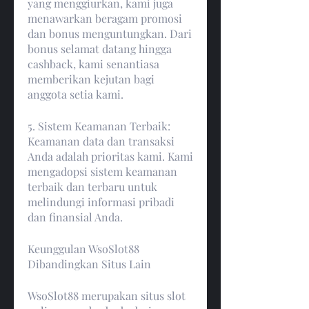
yang menggiurkan, kami juga 
menawarkan beragam promosi 
dan bonus menguntungkan. Dari 
bonus selamat datang hingga 
cashback, kami senantiasa 
memberikan kejutan bagi 
anggota setia kami.
5. Sistem Keamanan Terbaik: 
Keamanan data dan transaksi 
Anda adalah prioritas kami. Kami 
mengadopsi sistem keamanan 
terbaik dan terbaru untuk 
melindungi informasi pribadi 
dan finansial Anda.
Keunggulan WsoSlot88 
Dibandingkan Situs Lain
WsoSlot88 merupakan situs slot 