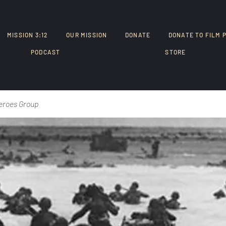
MISSION 3:12
OUR MISSION
DONATE
DONATE TO FILM 
PODCAST
STORE
eroes Group