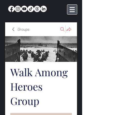
Groups
Walk Among
Heroes
Group
Public
·
369 members