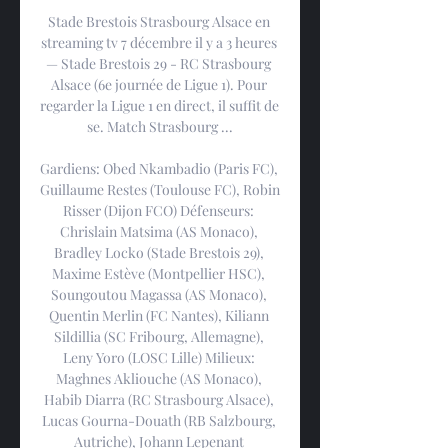
Stade Brestois Strasbourg Alsace en 
streaming tv 7 décembre il y a 3 heures 
— Stade Brestois 29 - RC Strasbourg 
Alsace (6e journée de Ligue 1). Pour 
regarder la Ligue 1 en direct, il suffit de 
se. Match Strasbourg ...

Gardiens: Obed Nkambadio (Paris FC), 
Guillaume Restes (Toulouse FC), Robin 
Risser (Dijon FCO) Défenseurs: 
Chrislain Matsima (AS Monaco), 
Bradley Locko (Stade Brestois 29), 
Maxime Estève (Montpellier HSC), 
Soungoutou Magassa (AS Monaco), 
Quentin Merlin (FC Nantes), Kiliann 
Sildillia (SC Fribourg, Allemagne), 
Leny Yoro (LOSC Lille) Milieux: 
Maghnes Akliouche (AS Monaco), 
Habib Diarra (RC Strasbourg Alsace), 
Lucas Gourna-Douath (RB Salzbourg, 
Autriche), Johann Lepenant 