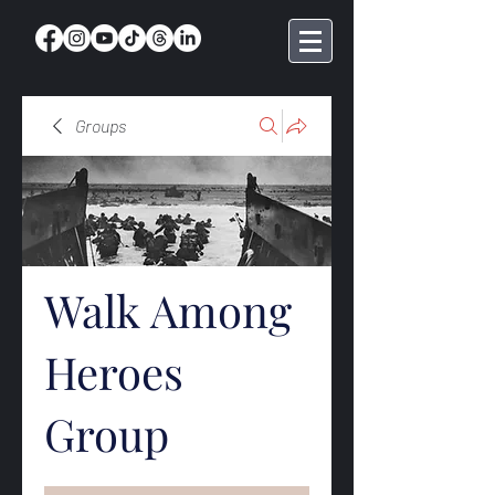
Groups
Walk Among
Heroes
Group
Public
·
369 members