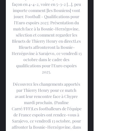
façon en 4-4-2, voire en 5-3-2 […], peu 
importe comment [les Bosniens] vont 
jouer. Football - Qualifications pour 
l'Euro espoirs 2025: Présentation du 
match face à la Bosnie-Herzégovine, 
sélection et comment regarder les 
Bleuets de Thierry Henry en directLes 
Bleuets affronteront la Bosnie-
Herzégovine à Sarajevo, ce vendredi 13 
octobre dans le cadre des 
qualifications pour l'Euro espoirs 
2025. 

Découvrez les changements apportés 
par Thierry Henry pour ce match 
avant leur rencontre face à Chypre 
mardi prochain. (Pauline 
Carré/FFF)Les footballeurs de l’équipe 
de France espoirs ont rendez-vous à 
Sarajevo, ce vendredi 13 octobre, pour 
affronter la Bosnie-Herzégovine, dans 