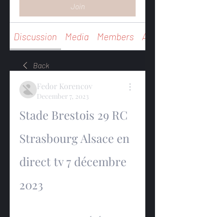
Join
Discussion
Media
Members
About
Back
Fedor Korencov
December 7, 2023
Stade Brestois 29 RC 
Strasbourg Alsace en 
direct tv 7 décembre 
2023