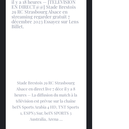
il y a 18 heures — [TÉLÉVISION 
EN DIRECT@@] Stade Brestois 
29 RC Strasbourg Alsace en 
streaming regarder gratuit 7 
décembre 2023 Essayez sur Lens 
Billet.
Stade Brestois 29 RC Strasbourg 
Alsace en direct live 7 déce il y a 8 
heures — La diffusion du match à la 
télévision est prévue sur la chaîne 
beIN Sports Arabia 4 HD, TNT Sports 
1, ESPN3 Sur, beIN SPORTS 3 
Australia, Arena ...
