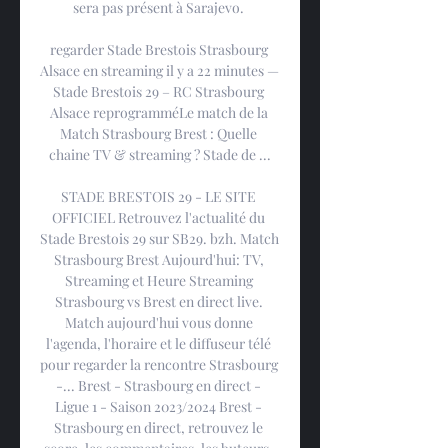
sera pas présent à Sarajevo. 

regarder Stade Brestois Strasbourg 
Alsace en streaming il y a 22 minutes — 
Stade Brestois 29 – RC Strasbourg 
Alsace reprogramméLe match de la 
Match Strasbourg Brest : Quelle 
chaine TV & streaming ? Stade de ...

STADE BRESTOIS 29 - LE SITE 
OFFICIEL Retrouvez l'actualité du 
Stade Brestois 29 sur SB29. bzh. Match 
Strasbourg Brest Aujourd'hui: TV, 
Streaming et Heure Streaming 
Strasbourg vs Brest en direct live. 
Match aujourd'hui vous donne 
l'agenda, l'horaire et le diffuseur télé 
pour regarder la rencontre Strasbourg 
-... Brest - Strasbourg en direct - 
Ligue 1 - Saison 2023/2024 Brest - 
Strasbourg en direct, retrouvez le 