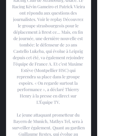
Racing Club de Strasbourg Alsace: Le 
Racing Kévin Gameiro et Patrick Vieira 
ont répondu aux questions des 
journalistes. Voir le replay Découvrez 
le groupe strasbourgeois pour le 
déplacement à Brest ce... Mais, en fin 
de journée, une dernière nouvelle est 
tombée: le défenseur de 20 ans 
Castello Lukeba, qui évolue à Leipzig 
depuis cet été, va également rejoindre 
l’équipe de France A. Et c’est Maxime 
Estève (Montpellier HSC) qui 
reprendra sa place dans le groupe 
espoirs. « On regarde surtout la 
performance », a déclaré Thierry 
Henry à la presse en direct sur 
L’Équipe TV. 

Le jeune attaquant prometteur du 
Bayern de Munich, Mathys Tel, sera à 
surveiller également. Quant au gardien 
Guillaume Restes, qui évolue au 