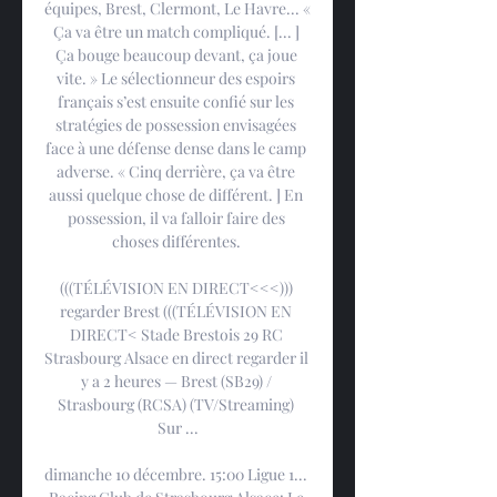
équipes, Brest, Clermont, Le Havre... « 
Ça va être un match compliqué. [... ] 
Ça bouge beaucoup devant, ça joue 
vite. » Le sélectionneur des espoirs 
français s’est ensuite confié sur les 
stratégies de possession envisagées 
face à une défense dense dans le camp 
adverse. « Cinq derrière, ça va être 
aussi quelque chose de différent. ] En 
possession, il va falloir faire des 
choses différentes. 

(((TÉLÉVISION EN DIRECT<<<))) 
regarder Brest (((TÉLÉVISION EN 
DIRECT< Stade Brestois 29 RC 
Strasbourg Alsace en direct regarder il 
y a 2 heures — Brest (SB29) / 
Strasbourg (RCSA) (TV/Streaming) 
Sur ...

dimanche 10 décembre. 15:00 Ligue 1... 