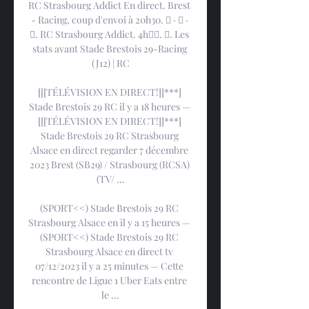
RC Strasbourg Addict En direct. Brest 
- Racing, coup d'envoi à 20h30. 󰤥 · 󰤦 · 
󰤧. RC Strasbourg Addict. 4h󰞋󰟠. 󰟝. Les 
stats avant Stade Brestois 29-Racing 
(J12) | RC

[[[TÉLÉVISION EN DIRECT!]]***] 
Stade Brestois 29 RC il y a 18 heures — 
[[[TÉLÉVISION EN DIRECT!]]***] 
Stade Brestois 29 RC Strasbourg 
Alsace en direct regarder 7 décembre 
2023 Brest (SB29) / Strasbourg (RCSA) 
(TV/ ...

(SPORT<<) Stade Brestois 29 RC 
Strasbourg Alsace en il y a 15 heures — 
(SPORT<<) Stade Brestois 29 RC 
Strasbourg Alsace en direct tv 
07/12/2023 il y a 25 minutes — Cette 
rencontre de Ligue 1 Uber Eats entre 
le ...
