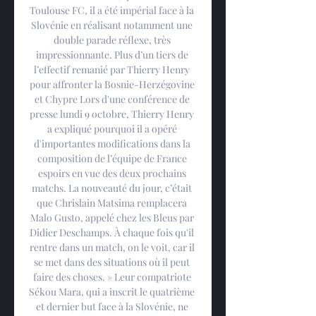
Toulouse FC, il a été impérial face à la 
Slovénie en réalisant notamment une 
double parade réflexe, très 
impressionnante. Plus d’un tiers de 
l’effectif remanié par Thierry Henry 
pour affronter la Bosnie-Herzégovine 
et Chypre Lors d'une conférence de 
presse lundi 9 octobre, Thierry Henry 
a expliqué pourquoi il a opéré 
d'importantes modifications dans la 
composition de l’équipe de France 
espoirs en vue des deux prochains 
matchs. La nouveauté du jour, c’était 
que Chrislain Matsima remplacera 
Malo Gusto, appelé chez les Bleus par 
Didier Deschamps. À chaque fois qu'il 
rentre dans un match, on le voit, car il 
se met dans des situations où il peut 
faire des choses. » Leur compatriote 
Sékou Mara, qui a inscrit le quatrième 
et dernier but face à la Slovénie, ne 