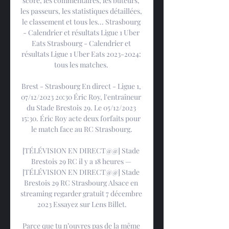
score, les commentaires, les buteurs, 
les passeurs, les statistiques détaillées, 
le classement et tous les... Strasbourg 
- Calendrier et résultats Ligue 1 Uber 
Eats Strasbourg - Calendrier et 
résultats Ligue 1 Uber Eats 2023-2024: 
tous les matches. 

Brest - Strasbourg En direct - Ligue 1, 
07/12/2023 20:30 Éric Roy, l'entraîneur 
du Stade Brestois 29. Le 05/12/2023 
15:30. Éric Roy acte deux forfaits pour 
le match face au RC Strasbourg.

[TÉLÉVISION EN DIRECT@@] Stade 
Brestois 29 RC il y a 18 heures — 
[TÉLÉVISION EN DIRECT@@] Stade 
Brestois 29 RC Strasbourg Alsace en 
streaming regarder gratuit 7 décembre 
2023 Essayez sur Lens Billet.

Parce que tu n’ouvres pas de la même 