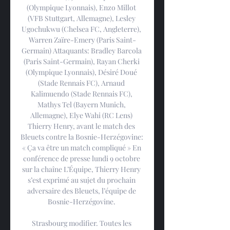
(Olympique Lyonnais), Enzo Millot 
(VFB Stuttgart, Allemagne), Lesley 
Ugochukwu (Chelsea FC, Angleterre), 
Warren Zaïre-Emery (Paris Saint-
Germain) Attaquants: Bradley Barcola 
(Paris Saint-Germain), Rayan Cherki 
(Olympique Lyonnais), Désiré Doué 
(Stade Rennais FC), Arnaud 
Kalimuendo (Stade Rennais FC), 
Mathys Tel (Bayern Munich, 
Allemagne), Elye Wahi (RC Lens) 
Thierry Henry, avant le match des 
Bleuets contre la Bosnie-Herzégovine: 
« Ça va être un match compliqué » En 
conférence de presse lundi 9 octobre 
sur la chaîne L’Équipe, Thierry Henry 
s’est exprimé au sujet du prochain 
adversaire des Bleuets, l’équipe de 
Bosnie-Herzégovine. 

Strasbourg modifier. Toutes les 