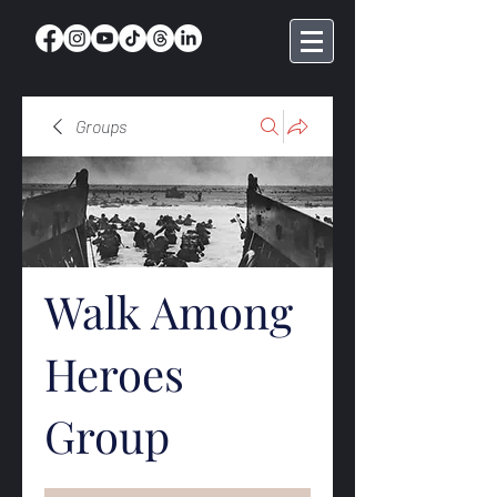
Groups
Walk Among
Heroes
Group
Public
·
368 members