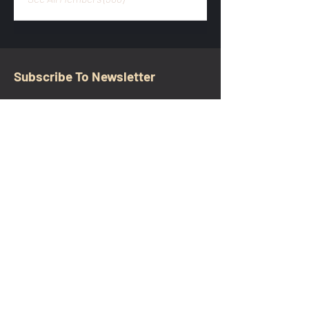
Subscribe To Newsletter
Email
Submit
CONTACT
walkamongheroes@gmail.com
Follow us: