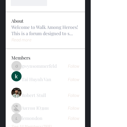
Like
Reply
About
Welcome to Walk Among Heroes!
This is a forum designed to s
...
Read more
Members
gwynsommerfeld
Follow
gwynsommerfeld
Tai Huynh Van
Follow
Robert Stull
Follow
Антон Юдин
Follow
lemondon
Follow
lemondon
See All Members (368)