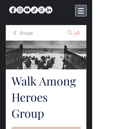
Groups
Walk Among
Heroes
Group
Public
·
368 members