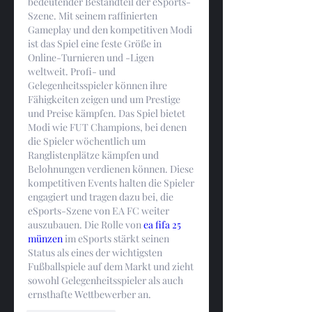
bedeutender Bestandteil der eSports-
Szene. Mit seinem raffinierten 
Gameplay und den kompetitiven Modi 
ist das Spiel eine feste Größe in 
Online-Turnieren und -Ligen 
weltweit. Profi- und 
Gelegenheitsspieler können ihre 
Fähigkeiten zeigen und um Prestige 
und Preise kämpfen. Das Spiel bietet 
Modi wie FUT Champions, bei denen 
die Spieler wöchentlich um 
Ranglistenplätze kämpfen und 
Belohnungen verdienen können. Diese 
kompetitiven Events halten die Spieler 
engagiert und tragen dazu bei, die 
eSports-Szene von EA FC weiter 
auszubauen. Die Rolle von 
ea fifa 25 
münzen
 im eSports stärkt seinen 
Status als eines der wichtigsten 
Fußballspiele auf dem Markt und zieht 
sowohl Gelegenheitsspieler als auch 
ernsthafte Wettbewerber an.