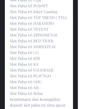
Slot Pulsa tri PGSOFT
Slot Pulsa tri Joker Gaming
Slot Pulsa tri TOP TREND ( TTG)
Slot Pulsa tri HABANERO
Slot Pulsa tri NETENT
Slot Pulsa tri SPINOMENAL
Slot Pulsa tri RED TIGER
Slot Pulsa tri SIMPLEPLAY
Slot Pulsa tri CG
Slot Pulsa tri JDB
Slot Pulsa tri KA
Slot Pulsa tri YGGDRASIL
Slot Pulsa tri PLAY'NGO
Slot Pulsa tri GHG
Slot Pulsa tri AIS
Slot Pulsa tri Relax
Keuntungan dan Keunggulan 
deposit slot pulsa tri situs gacor 