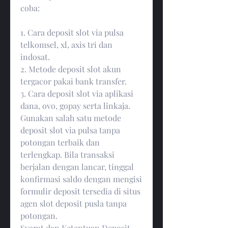
coba:
1. Cara deposit slot via pulsa 
telkomsel, xl, axis tri dan 
indosat.
2. Metode deposit slot akun 
tergacor pakai bank transfer.
3. Cara deposit slot via aplikasi 
dana, ovo, gopay serta linkaja.
Gunakan salah satu metode 
deposit slot via pulsa tanpa 
potongan terbaik dan 
terlengkap. Bila transaksi 
berjalan dengan lancar, tinggal 
konfirmasi saldo dengan mengisi 
formulir deposit tersedia di situs 
agen slot deposit pusla tanpa 
potongan.
Syarat dan Ketentuan Deposit 