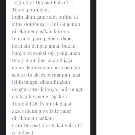
Login Slot Deposit Pulsa Tri 
Tanpa potongan;
login akun game slot online di 
situs slot Pulsa tri ini sangatlah 
direkomendasikan karena 
tentunya para pemain dapat 
bermain dengan aman bukan 
hanya transaksi saja yang aman, 
tetapi akun juga akan dijaga 
aman dan nyaman para pemain. 
selain itu akses permainan juga 
lebih unggul dibandingkan 
dengan situs lainnya. jadi tunggu 
apalagi langsung saja klik 
Tombol LOGIN untuk dapat 
akses menuju website yang 
direkomendasikan.
Cara Deposit Slot Pakai Pulsa Tri 
& Indosat