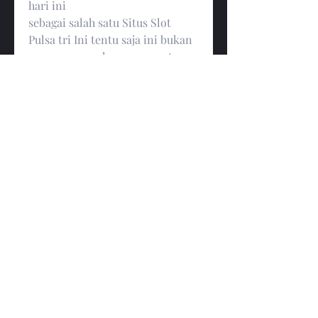
hari ini
sebagai salah satu Situs Slot 
Pulsa tri Ini tentu saja ini bukan 
semua omong kosong semata, 
tetapi ini didasari dalam Slot 
Games yang ada di Slot Terkini 
ini demikian gacor hingga 
disebutkan sebutkan sebagai 
salah satunya Link Slot Pulsa dan 
berikut ini beberapa keuntungan 
bermain disitus slot pulsa tri 
hari ini:
Slot Pulsa tri Bonus Yang Gacor
Rasakan beragam penawaran 
bonus yang gacor dari Slot Pulsa 
tri dimulai dari bonus deposit 
harian, bonus cashback 
mingguan dan bonus refferal 
bulanan.