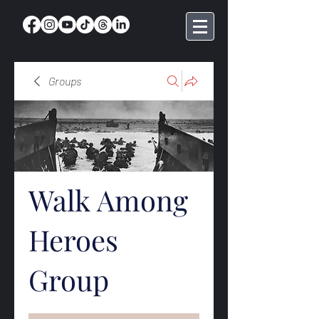
Groups
Walk Among
Heroes
Group
Public
·
368 members