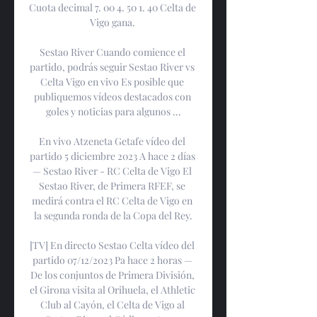
Cuota decimal 7. 00 4. 50 1. 40 Celta de 
Vigo gana. 

Sestao River Cuando comience el 
partido, podrás seguir Sestao River vs 
Celta Vigo en vivo Es posible que 
publiquemos vídeos destacados con 
goles y noticias para algunos ...

En vivo Atzeneta Getafe vídeo del 
partido 5 diciembre 2023 A hace 2 días 
— Sestao River - RC Celta de Vigo El 
Sestao River, de Primera RFEF, se 
medirá contra el RC Celta de Vigo en 
la segunda ronda de la Copa del Rey.

[TV] En directo Sestao Celta vídeo del 
partido 07/12/2023 Pa hace 2 horas — 
De los conjuntos de Primera División, 
el Girona visita al Orihuela, el Athletic 
Club al Cayón, el Celta de Vigo al 