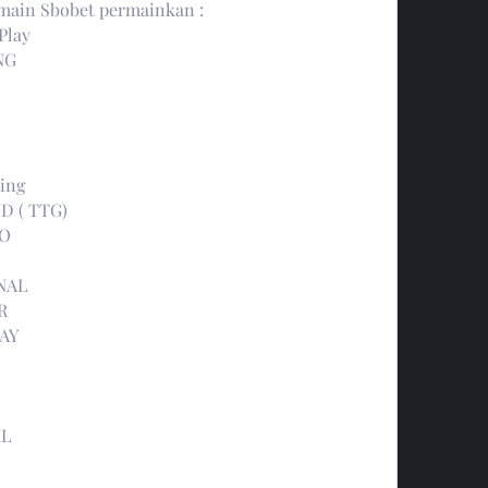
emain Sbobet permainkan :
Play
NG
ming
ND ( TTG)
RO
ENAL
R
LAY
IL