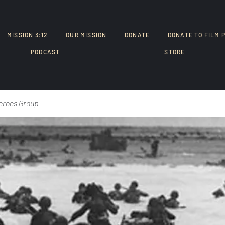
MISSION 3:12
OUR MISSION
DONATE
DONATE TO FILM 
PODCAST
STORE
eroes Group