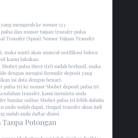
 yang mengarah ke nomor 123
pulsa dan nomor tujuan transfer pulsa
al Transfer (Spasi) Nomor Tujuan Transfer
, maka nanti akan muncul notifikasi bahwa 
asil kamu lakukan.
 Sbobet pulsa three (tri) sudah berhasil, maka 
ldo dengan mengisi formulir deposit yang 
ikan isi data dengan benar).
 pulsa tri ke nomor Sbobet deposit pulsa tri 
kesalahan transfer, kami meminta anda 
r bandar online Sbobet pulsa tri lebih dahulu 
u anda sudah dapat, tinggal transfer akun judi 
ng sudah anda daftar disini.
a Tanpa Potongan