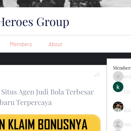
Heroes Group
Members
About
Member
gw
gwynsom
itus Agen Judi Bola Terbesar 
Tai
rbaru Terpercaya
Rob
Ан