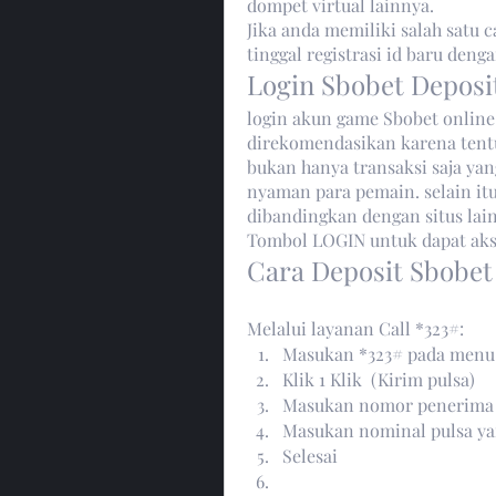
dompet virtual lainnya.
Jika anda memiliki salah satu c
tinggal registrasi id baru denga
Login Sbobet Deposi
login akun game Sbobet online d
direkomendasikan karena tent
bukan hanya transaksi saja yan
nyaman para pemain. selain itu
dibandingkan dengan situs lainn
Tombol LOGIN untuk dapat aks
Cara Deposit Sbobet 
Melalui layanan Call *323#:
Masukan *323# pada menu 
Klik 1 Klik  (Kirim pulsa)
Masukan nomor penerima t
Masukan nominal pulsa ya
Selesai