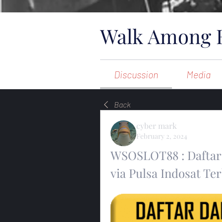
Walk Among 
Public
·
369 members
Discussion
Media
Back
cyber mark
February 2, 2024
WSOSLOT88 : Daftar S
via Pulsa Indosat Te