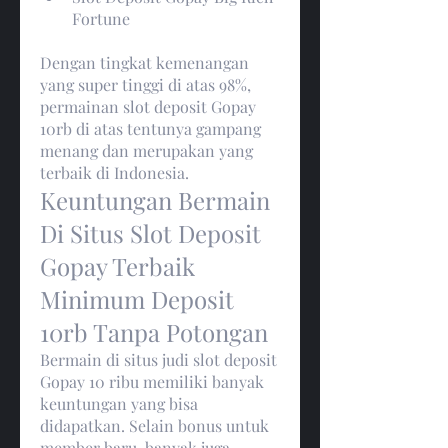
Fortune
Dengan tingkat kemenangan 
yang super tinggi di atas 98%, 
permainan slot deposit Gopay 
10rb di atas tentunya gampang 
menang dan merupakan yang 
terbaik di Indonesia.
Keuntungan Bermain 
Di Situs Slot Deposit 
Gopay Terbaik 
Minimum Deposit 
10rb Tanpa Potongan
Bermain di situs judi slot deposit 
Gopay 10 ribu memiliki banyak 
keuntungan yang bisa 
didapatkan. Selain bonus untuk 
member baru, banyak juga 