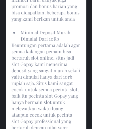
promosi dan bonus harian yang 
bisa didapatkan, beberapa bonus 
yang kami berikan untuk anda
Minimal Deposit Murah 
Dimulai Dari 10Rb
Keuntungan pertama adalah agar 
semua kalangan pemain bisa 
bertaruh slot online, situs judi 
slot Gopay kami menerima 
deposit yang sangat murah sekali 
yaitu dimulai hanya dari 10rb 
rupiah saja. Situs kami sangat 
cocok untuk semua pecinta slot, 
baik itu pecinta slot Gopay yang 
hanya bermain slot untuk 
melewatkan waktu luang 
ataupun cocok untuk pecinta 
slot Gopay professional yang 
bertaruh dengan nilai yang 