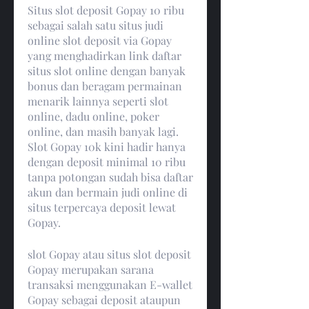
Situs slot deposit Gopay 10 ribu 
sebagai salah satu situs judi 
online slot deposit via Gopay 
yang menghadirkan link daftar 
situs slot online dengan banyak 
bonus dan beragam permainan 
menarik lainnya seperti slot 
online, dadu online, poker 
online, dan masih banyak lagi. 
Slot Gopay 10k kini hadir hanya 
dengan deposit minimal 10 ribu 
tanpa potongan sudah bisa daftar 
akun dan bermain judi online di 
situs terpercaya deposit lewat 
Gopay.
slot Gopay atau situs slot deposit 
Gopay merupakan sarana 
transaksi menggunakan E-wallet 
Gopay sebagai deposit ataupun 