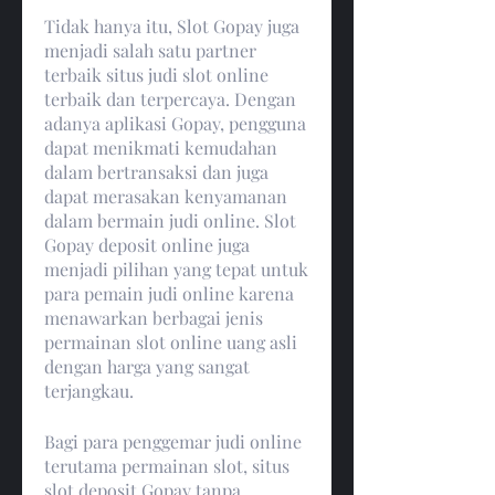
Tidak hanya itu, Slot Gopay juga 
menjadi salah satu partner 
terbaik situs judi slot online 
terbaik dan terpercaya. Dengan 
adanya aplikasi Gopay, pengguna 
dapat menikmati kemudahan 
dalam bertransaksi dan juga 
dapat merasakan kenyamanan 
dalam bermain judi online. Slot 
Gopay deposit online juga 
menjadi pilihan yang tepat untuk 
para pemain judi online karena 
menawarkan berbagai jenis 
permainan slot online uang asli 
dengan harga yang sangat 
terjangkau.
Bagi para penggemar judi online 
terutama permainan slot, situs 
slot deposit Gopay tanpa 