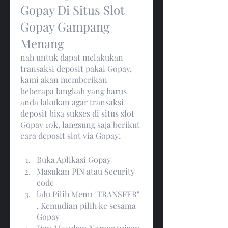
Gopay Di Situs Slot 
Gopay Gampang 
Menang
nah untuk dapat melakukan 
transaksi deposit pakai Gopay, 
kami akan memberikan 
beberapa langkah yang harus 
anda lakukan agar transaksi 
deposit bisa sukses di situs slot 
Gopay 10k, langsung saja berikut 
cara deposit slot via Gopay;
Buka Aplikasi Gopay 
Masukan PIN atau Security 
code
lalu Pilih Menu "TRANSFER" 
, Kemudian pilih ke sesama 
Gopay