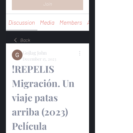
Join
Discussion
Media
Members
About
Back
Gojlag John
December 15, 2023
!REPELIS 
Migración. Un 
viaje patas 
arriba (2023) 
Película 