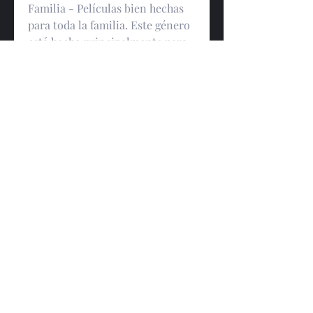
Familia - Películas bien hechas 
para toda la familia. Este género 
está hecho principalmente para 
niños, pero a veces también es 
entretenido para adultos. Disney 
es mejor conocido por sus 
películas familiares.
Horror - Una película que utiliza 
el miedo para atraer a la 
audiencia. La música, la 
iluminación y los fondos se 
suman para aumentar la 
emoción y la experiencia.
Romance: las comedias 
románticas suelen tratar sobre la 
historia de amor de dos personas 
de mundos diferentes, que deben 