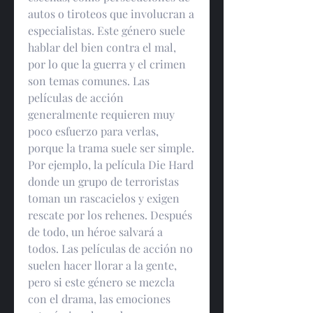
autos o tiroteos que involucran a 
especialistas. Este género suele 
hablar del bien contra el mal, 
por lo que la guerra y el crimen 
son temas comunes. Las 
películas de acción 
generalmente requieren muy 
poco esfuerzo para verlas, 
porque la trama suele ser simple. 
Por ejemplo, la película Die Hard 
donde un grupo de terroristas 
toman un rascacielos y exigen 
rescate por los rehenes. Después 
de todo, un héroe salvará a 
todos. Las películas de acción no 
suelen hacer llorar a la gente, 
pero si este género se mezcla 
con el drama, las emociones 