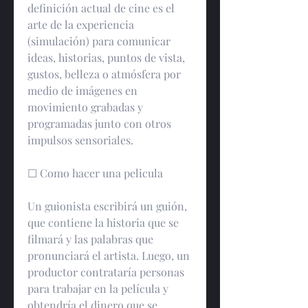
definición actual de cine es el 
arte de la experiencia 
(simulación) para comunicar 
ideas, historias, puntos de vista, 
gustos, belleza o atmósfera por 
medio de imágenes en 
movimiento grabadas y 
programadas junto con otros 
impulsos sensoriales.
☐ Como hacer una pelicula
Un guionista escribirá un guión, 
que contiene la historia que se 
filmará y las palabras que 
pronunciará el artista. Luego, un 
productor contrataría personas 
para trabajar en la película y 
obtendría el dinero que se 