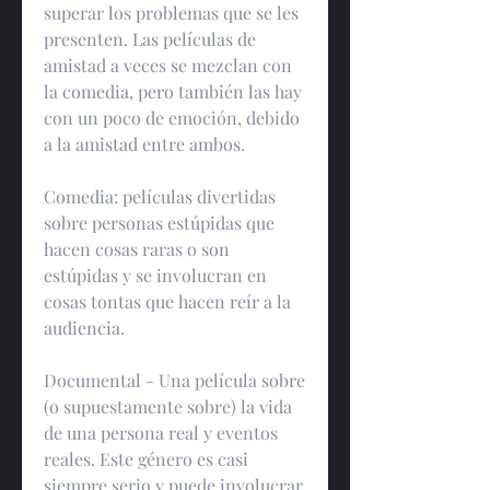
superar los problemas que se les 
presenten. Las películas de 
amistad a veces se mezclan con 
la comedia, pero también las hay 
con un poco de emoción, debido 
a la amistad entre ambos.
Comedia: películas divertidas 
sobre personas estúpidas que 
hacen cosas raras o son 
estúpidas y se involucran en 
cosas tontas que hacen reír a la 
audiencia.
Documental - Una película sobre 
(o supuestamente sobre) la vida 
de una persona real y eventos 
reales. Este género es casi 
siempre serio y puede involucrar 