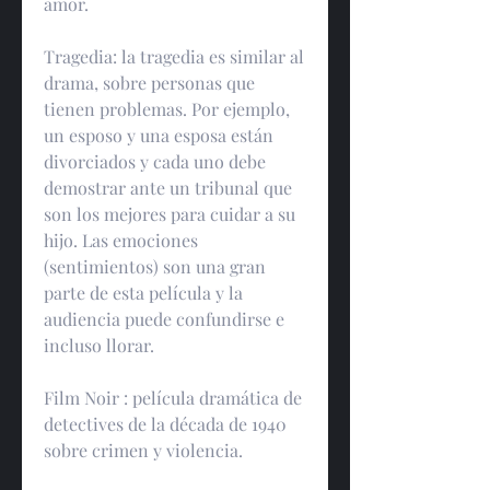
amor.
Tragedia: la tragedia es similar al 
drama, sobre personas que 
tienen problemas. Por ejemplo, 
un esposo y una esposa están 
divorciados y cada uno debe 
demostrar ante un tribunal que 
son los mejores para cuidar a su 
hijo. Las emociones 
(sentimientos) son una gran 
parte de esta película y la 
audiencia puede confundirse e 
incluso llorar.
Film Noir : película dramática de 
detectives de la década de 1940 
sobre crimen y violencia.