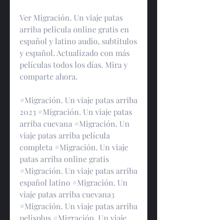
Ver Migración. Un viaje patas 
arriba pelicula online gratis en 
español y latino audio, subtitulos 
y español. Actualizado con más 
películas todos los días. Mira y 
comparte ahora.
#Migración. Un viaje patas arriba 
2023 #Migración. Un viaje patas 
arriba cuevana #Migración. Un 
viaje patas arriba película 
completa #Migración. Un viaje 
patas arriba online gratis 
#Migración. Un viaje patas arriba 
español latino #Migración. Un 
viaje patas arriba cuevana3 
#Migración. Un viaje patas arriba 
pelisplus #Migración. Un viaje 