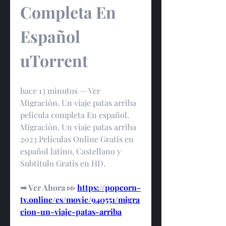
Completa En 
Español 
uTorrent
hace 13 minutos — Ver 
Migración. Un viaje patas arriba 
pelicula completa En español. 
Migración. Un viaje patas arriba 
2023 Películas Online Gratis en 
español latino, Castellano y 
Subtitulo Gratis en HD.
➥ Ver Ahora ▹▹ 
https://popcorn-
tv.online/es/movie/940551/migra
cion-un-viaje-patas-arriba