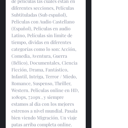
de peliculas las cuales estan en 
diferentes secciones, Películas 
Subtituladas (Sub español), 
Peliculas con Audio Castellano 
(Español), Peliculas en audio 
Latino, Películas sin limite de 
tiempo, dividas en diferentes 
categorías como lo son: Acción, 
Comedia, Aventura, Guerra 
(Bélico), Documentales, Ciencia 
Ficción, Drama, Fantástico, 
Infantil, Intriga, Terror / Miedo, 
Romance, Suspenso, Thriller, 
Western. Peliculas online en HD, 
1080px, 720px , y siempre 
estamos al día con los mejores 
estrenos a nivel mundial. Pasala 
bien viendo Migración. Un viaje 
patas arriba completa online.