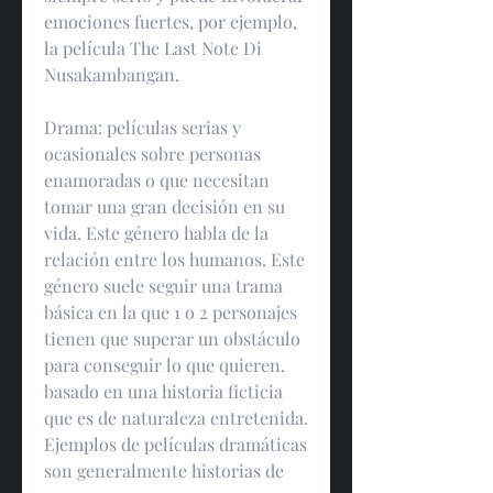
emociones fuertes, por ejemplo, 
la película The Last Note Di 
Nusakambangan.
Drama: películas serias y 
ocasionales sobre personas 
enamoradas o que necesitan 
tomar una gran decisión en su 
vida. Este género habla de la 
relación entre los humanos. Este 
género suele seguir una trama 
básica en la que 1 o 2 personajes 
tienen que superar un obstáculo 
para conseguir lo que quieren. 
basado en una historia ficticia 
que es de naturaleza entretenida. 
Ejemplos de películas dramáticas 
son generalmente historias de 