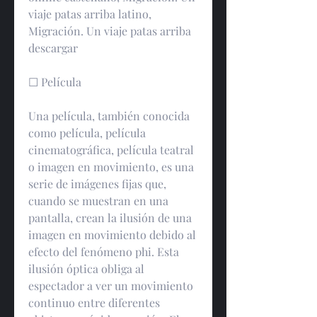
viaje patas arriba latino, 
Migración. Un viaje patas arriba 
descargar
☐ Película
Una película, también conocida 
como película, película 
cinematográfica, película teatral 
o imagen en movimiento, es una 
serie de imágenes fijas que, 
cuando se muestran en una 
pantalla, crean la ilusión de una 
imagen en movimiento debido al 
efecto del fenómeno phi. Esta 
ilusión óptica obliga al 
espectador a ver un movimiento 
continuo entre diferentes 