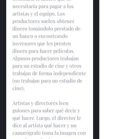
necesitaría para pagar a los 
artistas y el equipo. Los 
productores suelen obtener 
dinero tomándolo prestado de 
un banco o encontrando 
inversores que les presten 
dinero para hacer películas. 
Algunos productores trabajan 
para un estudio de cine y otros 
trabajan de forma independiente 
(no trabajan para un estudio de 
cine).
Artistas y directores leen 
guiones para saber qué decir y 
qué hacer. Luego, el director le 
dice al artista qué hacer y un 
camarógrafo toma la imagen con 