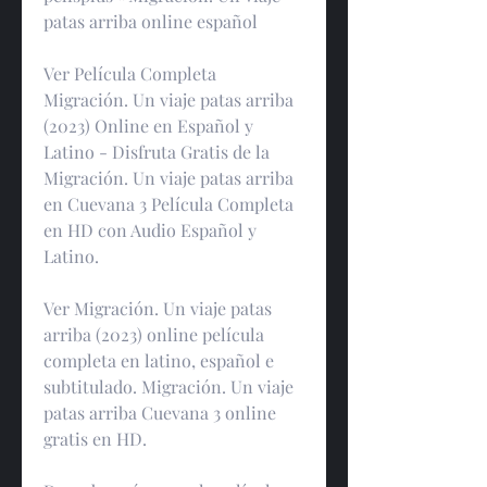
patas arriba online español
Ver Película Completa 
Migración. Un viaje patas arriba 
(2023) Online en Español y 
Latino - Disfruta Gratis de la 
Migración. Un viaje patas arriba 
en Cuevana 3 Película Completa 
en HD con Audio Español y 
Latino.
Ver Migración. Un viaje patas 
arriba (2023) online película 
completa en latino, español e 
subtitulado. Migración. Un viaje 
patas arriba Cuevana 3 online 
gratis en HD.