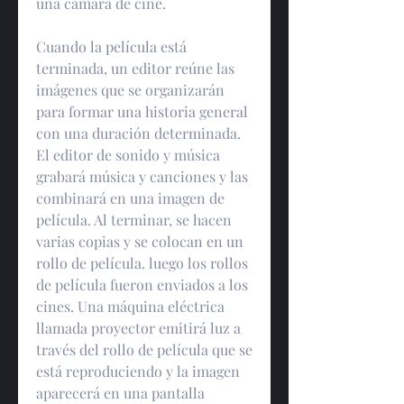
una cámara de cine.
Cuando la película está 
terminada, un editor reúne las 
imágenes que se organizarán 
para formar una historia general 
con una duración determinada. 
El editor de sonido y música 
grabará música y canciones y las 
combinará en una imagen de 
película. Al terminar, se hacen 
varias copias y se colocan en un 
rollo de película. luego los rollos 
de película fueron enviados a los 
cines. Una máquina eléctrica 
llamada proyector emitirá luz a 
través del rollo de película que se 
está reproduciendo y la imagen 
aparecerá en una pantalla 