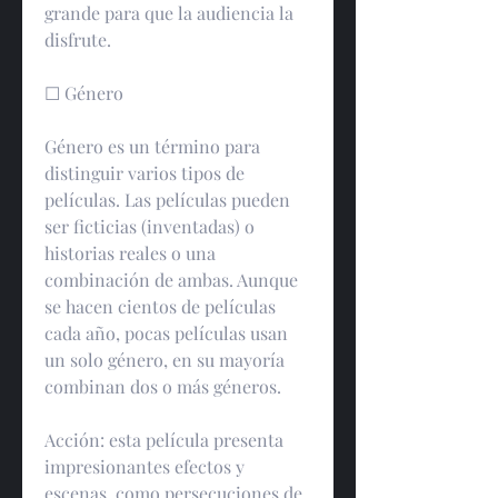
grande para que la audiencia la 
disfrute.
☐ Género
Género es un término para 
distinguir varios tipos de 
películas. Las películas pueden 
ser ficticias (inventadas) o 
historias reales o una 
combinación de ambas. Aunque 
se hacen cientos de películas 
cada año, pocas películas usan 
un solo género, en su mayoría 
combinan dos o más géneros.
Acción: esta película presenta 
impresionantes efectos y 
escenas, como persecuciones de 