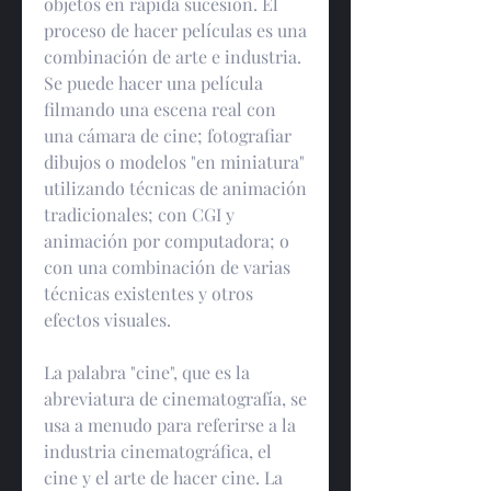
objetos en rápida sucesión. El 
proceso de hacer películas es una 
combinación de arte e industria. 
Se puede hacer una película 
filmando una escena real con 
una cámara de cine; fotografiar 
dibujos o modelos "en miniatura" 
utilizando técnicas de animación 
tradicionales; con CGI y 
animación por computadora; o 
con una combinación de varias 
técnicas existentes y otros 
efectos visuales.
La palabra "cine", que es la 
abreviatura de cinematografía, se 
usa a menudo para referirse a la 
industria cinematográfica, el 
cine y el arte de hacer cine. La 