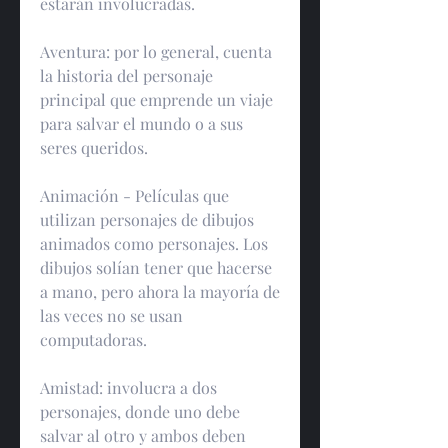
estarán involucradas.
Aventura: por lo general, cuenta 
la historia del personaje 
principal que emprende un viaje 
para salvar el mundo o a sus 
seres queridos.
Animación - Películas que 
utilizan personajes de dibujos 
animados como personajes. Los 
dibujos solían tener que hacerse 
a mano, pero ahora la mayoría de 
las veces no se usan 
computadoras.
Amistad: involucra a dos 
personajes, donde uno debe 
salvar al otro y ambos deben 