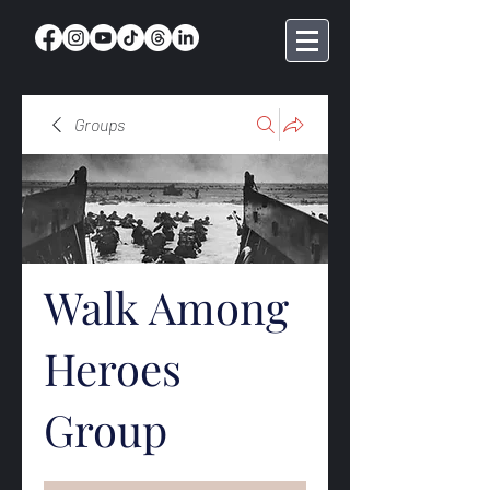
Groups
Walk Among
Heroes
Group
Public
·
368 members