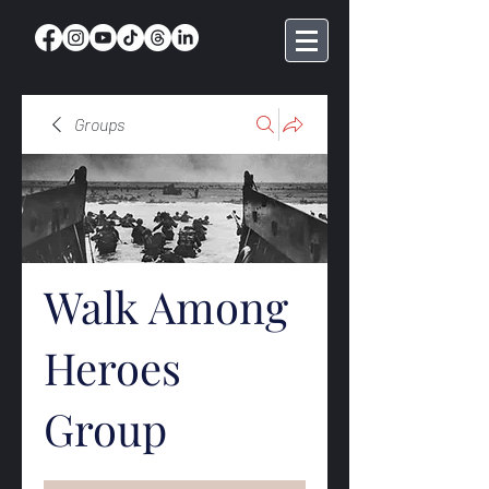
Groups
Walk Among
Heroes
Group
Public
·
368 members