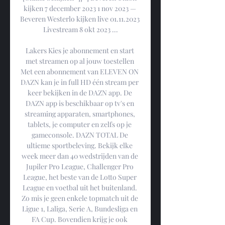
kijken 7 december 2023 1 nov 2023 — 
Beveren Westerlo kijken live 01.11.2023 
Livestream 8 okt 2023 ...

Lakers Kies je abonnement en start 
met streamen op al jouw toestellen 
Met een abonnement van ELEVEN ON 
DAZN kan je in full HD één stream per 
keer bekijken in de DAZN app. De 
DAZN app is beschikbaar op tv's en 
streaming apparaten, smartphones, 
tablets, je computer en zelfs op je 
gameconsole. DAZN TOTAL De 
ultieme sportbeleving. Bekijk elke 
week meer dan 40 wedstrijden van de 
Jupiler Pro League, Challenger Pro 
League, het beste van de Lotto Super 
League en voetbal uit het buitenland. 
Zo mis je geen enkele topmatch uit de 
Ligue 1, Laliga, Serie A, Bundesliga en 
FA Cup. Bovendien krijg je ook 