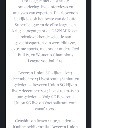
Pro League met de strafste 
omkadering, live-interviews en 
analyses van experten. Daarbovenop 
bekijk je ook het beste van de Lotto 
Super League en de ePro league en 
krijg je toegang tot de DAZN MIX: een 
indrukwekkende selectie aan 
gevechtssporten van wereldklasse, 
extreme sports, met onder andere Red 
Bull tv, en Women’s Champions 
League voetbal. €14. 

Beveren Union SG kijken live 7 
december 2023 Livestream 48 minuten 
geleden — Beveren Union SG kijken 
live 7 december 2023 Livestream-tv 10 
uur geleden — Volg SK Beveren - 
Union SG live op Voetbalkrant.com 
vanaf 20:00.

Crushin' on Bravo 1 uur geleden — 
[Online bekijken=]]#] Beveren Union 