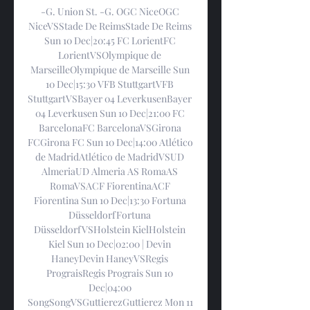
-G. Union St. -G. OGC NiceOGC 
NiceVSStade De ReimsStade De Reims 
Sun 10 Dec|20:45 FC LorientFC 
LorientVSOlympique de 
MarseilleOlympique de Marseille Sun 
10 Dec|15:30 VFB StuttgartVFB 
StuttgartVSBayer 04 LeverkusenBayer 
04 Leverkusen Sun 10 Dec|21:00 FC 
BarcelonaFC BarcelonaVSGirona 
FCGirona FC Sun 10 Dec|14:00 Atlético 
de MadridAtlético de MadridVSUD 
AlmeriaUD Almeria AS RomaAS 
RomaVSACF FiorentinaACF 
Fiorentina Sun 10 Dec|13:30 Fortuna 
DüsseldorfFortuna 
DüsseldorfVSHolstein KielHolstein 
Kiel Sun 10 Dec|02:00 | Devin 
HaneyDevin HaneyVSRegis 
PrograisRegis Prograis Sun 10 
Dec|04:00 
SongSongVSGuttierezGuttierez Mon 11 