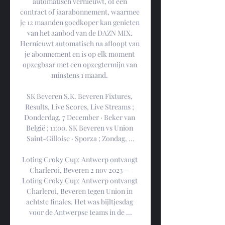
automatisch vernieuwt, of een 
contract of jaarabonnement, waarmee 
je 12 maanden goedkoper kan genieten 
van het aanbod van de DAZN MIX. 
Hernieuwt automatisch na afloopt van 
je abonnement en is op elk moment 
opzegbaar met een opzegtermijn van 
minstens 1 maand. 

SK Beveren S.K. Beveren Fixtures, 
Results, Live Scores, Live Streams ; 
Donderdag, 7 December · Beker van 
België ; 11:00. SK Beveren vs Union 
Saint-Gilloise · Sporza ; Zondag, ...

Loting Croky Cup: Antwerp ontvangt 
Charleroi, Beveren 2 nov 2023 — 
Loting Croky Cup: Antwerp ontvangt 
Charleroi, Beveren tegen Union in 
achtste finales. Het was bijltjesdag 
voor de Antwerpse teams in de ...
