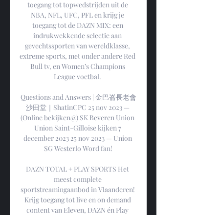
toegang tot topwedstrijden uit de 
NBA, NFL, UFC, PFL en krijg je 
toegang tot de DAZN MIX: een 
indrukwekkende selectie aan 
gevechtssporten van wereldklasse, 
extreme sports, met onder andere Red 
Bull tv, en Women’s Champions 
League voetbal. 

Questions and Answers | 金巴崙長老會
沙田堂｜ShatinCPC 25 nov 2023 — 
(Online bekijken@) SK Beveren Union 
Union Saint-Gilloise kijken 7 
december 2023 25 nov 2023 — Union 
SG Westerlo Word fan!

DAZN TOTAL + PLAY SPORTS Het 
meest complete 
sportstreamingaanbod in Vlaanderen! 
Krijg toegang tot live en on demand 
content van Eleven, DAZN én Play 