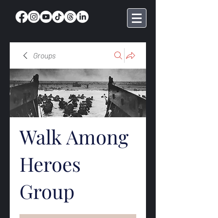
Groups
Walk Among
Heroes
Group
Public
·
369 members