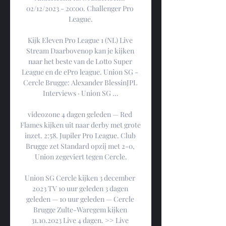
02/12/2023 - 20:00. Challenger Pro 
League.

Kijk Eleven Pro League 1 (NL) Live 
Stream Daarbovenop kan je kijken 
naar het beste van de Lotto Super 
League en de ePro league. Union SG - 
Cercle Brugge: Alexander BlessinJPL 
Interviews · Union SG ...

videozone 4 dagen geleden — Red 
Flames kijken uit naar derby met grote 
inzet. 2:58. Jupiler Pro League. Club 
Brugge zet Standard opzij met 2-0, 
Union zegeviert tegen Cercle.

Union SG Cercle kijken 3 december 
2023 TV 10 uur geleden 3 dagen 
geleden — 10 uur geleden — Cercle 
Brugge Zulte-Waregem kijken 
31.10.2023 Live 4 dagen. >> Live 