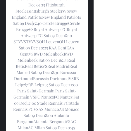
Dec|02:15 Pittsburgh 
SteelersPittsburgh SteelersVSNew 
England PatriotsNew England Patriots 
Sat 09 Dec|15:40 Cercle BruggeCercle 
BruggeVSRoyal Antwerp FCRoyal 
Antwerp FC Sat 09 Dec|18:10 
STVVSTVVVSOH LeuvenOH Leuven 
Sat 09 Dec|20:25 KAA GentKAA 
GentVSRWD MolenbeekRWD 
Molenbeek Sat 09 Dec|16:15 Real 
BetisReal BetisVSReal MadridReal 
Madrid Sat 09 Dec|18:30 Borussia 
DortmundBorussia DortmundVSRB 
LeipzigRB Leipzig Sat 09 Dec|21:00 
Paris Saint-Germain Paris Saint-
Germain VSFC NantesFC Nantes Sat 
09 Dec|17:00 Stade Rennais FCStade 
Rennais FCVSAS MonacoAS Monaco 
Sat 09 Dec|18:00 Atalanta 
BergamoAtalanta BergamoVSAC 
MilanAC Milan Sat 09 Dec|20:45 