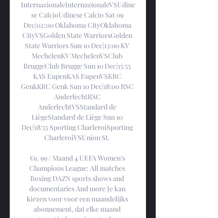
InternazionaleInternazionaleVSUdine
se CalcioUdinese Calcio Sat 09 
Dec|02:00 Oklahoma CityOklahoma 
CityVSGolden State WarriorsGolden 
State Warriors Sun 10 Dec|13:00 KV 
MechelenKV MechelenVSClub 
BruggeClub Brugge Sun 10 Dec|15:55 
KAS EupenKAS EupenVSKRC 
GenkKRC Genk Sun 10 Dec|18:00 RSC 
AnderlechtRSC 
AnderlechtVSStandard de 
LiègeStandard de Liège Sun 10 
Dec|18:55 Sporting CharleroiSporting 
CharleroiVSUnion St. 

€9. 99 / Maand 4 UEFA Women's 
Champions League: All matches 
Boxing DAZN sports shows and 
documentaries And more Je kan 
kiezen voor voor een maandelijks 
abonnement, dat elke maand 