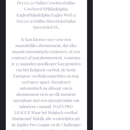
Dec|02:20 Dallas CowboysDallas 
CowboysVSPhiladelphia 
EaglesPhiladelphia Eagles Wed 13 
Dec|01:30 Dallas MavericksDallas 
MavericksVSL. 

Je kan kiezen voor voor een 
maandelijks abonnement, dat elke 
maand automatisch vernieuwt, of een 
contract of jaarabonnement, waarmee 
je 12 maanden goedkoper kan genieten 
van het Belgisch voetbal, de beste 
Europese voetbalcompetities en nog 
veel meer sport. Hernieuwt 
automatisch na afloopt van je 
abonnement en is op elk moment 
opzegbaar met een opzegtermijn van 
minstens 1 maand. DAZN PRO 
LEAGUE Waar het Belgisch voetbal 
thuiskomt! Bekijk alle wedstrijden uit 
de Jupiler Pro League en de Challenger 