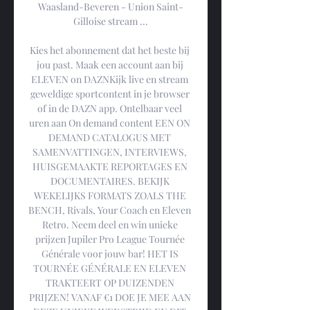
Waasland-Beveren - Union Saint-
Gilloise stream ...

Kies het abonnement dat het beste bij 
jou past. Maak een account aan bij 
ELEVEN on DAZNKijk live en stream 
geweldige sportcontent in je browser 
of in de DAZN app. Ontelbaar veel 
uren aan On demand content EEN ON 
DEMAND CATALOGUS MET 
SAMENVATTINGEN, INTERVIEWS, 
HUISGEMAAKTE REPORTAGES EN 
DOCUMENTAIRES. BEKIJK 
WEKELIJKS FORMATS ZOALS THE 
BENCH, Rivals, Your Coach en Eleven 
Retro. Neem deel en win unieke 
prijzen Jupiler Pro League Tournée 
Générale voor jouw bar! HET IS 
TOURNÉE GÉNÉRALE EN ELEVEN 
TRAKTEERT OP DUIZENDEN 
PRIJZEN! VANAF €1 DOE JE MEE AAN 