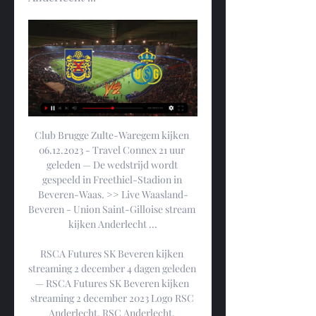
Club Brugge Zulte-Waregem kijken 
06.12.2023 - Travel Connex 21 uur 
geleden — De wedstrijd wordt 
gespeeld in Freethiel-Stadion in 
Beveren-Waas. >> Live Waasland-
Beveren - Union Saint-Gilloise stream 
kijken Anderlecht ...

RSCA Futures SK Beveren kijken 
streaming 2 december 4 dagen geleden 
— RSCA Futures SK Beveren kijken 
streaming 2 december 2023 Logo RSC 
Anderlecht. RSC Anderlecht. 