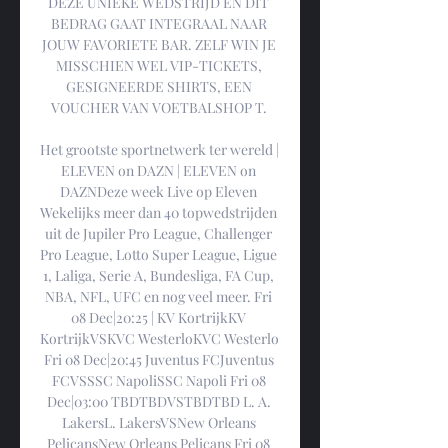
DEZE UNIEKE WEDSTRIJD EN DIT 
BEDRAG GAAT INTEGRAAL NAAR 
JOUW FAVORIETE BAR. ZELF WIN JE 
MISSCHIEN WEL VIP-TICKETS, 
GESIGNEERDE SHIRTS, EEN 
VOUCHER VAN VOETBALSHOP T. 

Het grootste sportnetwerk ter wereld | 
ELEVEN on DAZN | ELEVEN on 
DAZNDeze week Live op Eleven 
Wekelijks meer dan 40 topwedstrijden 
uit de Jupiler Pro League, Challenger 
Pro League, Lotto Super League, Ligue 
1, Laliga, Serie A, Bundesliga, FA Cup, 
NBA, NFL, UFC en nog veel meer. Fri 
08 Dec|20:25 | KV KortrijkKV 
KortrijkVSKVC WesterloKVC Westerlo 
Fri 08 Dec|20:45 Juventus FCJuventus 
FCVSSSC NapoliSSC Napoli Fri 08 
Dec|03:00 TBDTBDVSTBDTBD L. A. 
LakersL. LakersVSNew Orleans 
PelicansNew Orleans Pelicans Fri 08 