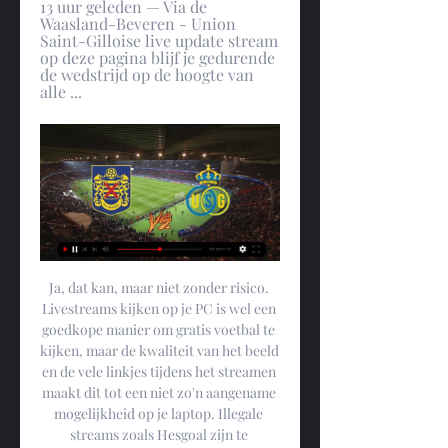
13 uur geleden — Via de 
Waasland-Beveren - Union 
Saint-Gilloise live update stream 
op deze pagina blijf je gedurende 
de wedstrijd op de hoogte van 
alle ...
Ja, dat kan, maar niet zonder risico. Livestreams kijken op je PC is wel een goedkope manier om gratis voetbal te kijken, maar de kwaliteit van het beeld en de vele linkjes tijdens het streamen maakt dit tot een niet zo'n aangename mogelijkheid op je laptop. Illegale streams zoals Hesgoal zijn te herkennen aan de grote hoeveelheid reclame, die vaak zelfs over het beeld is geplakt. Daarbuiten om proberen zulke sites malware en spyware op je computer of telefoon te installeren, of er worden allerlei irrelevante eisen gesteld zoals registreren op andere sites. Gratis online voetbal kijken van een wedstrijd uit de Primera Division of de KNVB Beker doe je het beste via een aanbieder op het internet die met een abonement en account een gewoon goede service kiest- dan kijk je gerust! Wat kan ik volgen op Voetbal Op TV? Te veel om op te noemen, zoals het Europees voetbal vanavond op tv, voetbal op tv in België, of het vrouwenvoetbal op tv vandaag. 

Home | RUSGTeamTeamTeam06 December 2023Spelersselectie Beveren - Union (Croky Cup)Union trekt donderdagavond naar Beveren, aftrap om 20. 00. De wedstrijd wordt live uitgezonden via onze website voor fans met een account. Coach Alexander Blessin: "Sommige spelers krijgen rust. De spelers die in hun plaats zullen spelen, hebben eerder dit seizoen al goed gepresteerd. Ik verwacht morgen hetzelfde van hen. "Lees meer TicketingTicketingTicketing04 December 2023Ticketing: Union - KV MechelenUnion ontvangt KV Mechelen op zondag 17 december om 16u in het Joseph Marienstadion. Het is de allerlaatste thuiswedstrijd van 2023, dus wees er zeker bij! De voorverkoop start op dinsdag 5 december om 11u. 

(sport-tv@@) Beveren Union kijken 07.12.2023 15 uur geleden — (sport-tv@@) Beveren Union kijken 07.12.2023 6 uur geleden — >> Live Waasland-Beveren - Union Saint-Gilloise stream kijken Anderlecht ...

(ONLINE) Beveren Union kijken stream 7 december 2023 19 uur geleden — (ONLINE) Beveren Union kijken stream 7 december 2023 1 dag geleden — Play LIVESTREAM! Beveren️ Union Saint-Gilloise #soccer from mr miguh.

Live wedstrijden Croky Cup met real-time updates via onze streamHome Live Wedstrijden UEFA Conference League WK Kwalificatie Europa Johan Cruijff schaal EK Kwalificatie UEFA Super Cup Superliga Jupiler Pro League Eerste Divisie B Eredivisie Eerste Divisie Eredivisie Vrouwen Premier League Championship League One Bundesliga Serie A Primera División Copa Del Rey Ligue 1 Super Lig Primeira Liga Schotse Premiership Russische Premier League Tipico Bundesliga Vriendschappelijk internationaal Vriendschappelijk club Programma & Uitslagen Standen Competities Transfers Topscorers Teams Home Huidige live-wedstrijden Croky Cup Kijk Hier Nu Alles Gratis Speeldatum Tijdstip Thuis Uit Stand Details 07-12-2023 20:00 Waasland-Beveren Union Saint-Gilloise 0 - LIVE RUST 20:30 Anderlecht Standard Luik 21' Live-wedstrijden Er staan voor de Croky Cup 2023/2024 momenteel nog geen live-wedstrijden gepland. 

UNION SAINT-GILLOISE-Waasland-Beveren VANDAAG LIVE STREAM Kijken. Waar? Veel Gestelde Vragen Welke zenders hebben de rechten van Nederlands voetbal? De Nederlandse Eredivisie is live op tv te zien bij FOX Sports (tegenwoordig onder de naam ESPN). FOX Sports Eredivisie bestaat uit drie tv-zenders, waar ook de Eerste Divisie “Jupiler League”, de Tweede Divisie, de KNVB Beker, Johan Cruijff Schaal en de UEFA Europa League te zien zijn. De Europa League is ook op RTL 7 te zien. De Champions League is te zien bij Veronica en Ziggo Sport. Via Ziggo Sport Totaal zijn alle Champions League-wedstrijden live te zien en Veronica heeft de rechten voor één livewedstrijd in de UEFA Champions League per speeldag. De NOS heeft de WK en EK en op NOS Studio Sport Eredivisie zijn ieder weekend alle samenvattingen van de eredivisie op tv te zien. 

Union Saint-Gilloise Live Stream Kijken Vandaag UNION SAINT-GILLOISE-Waasland-Beveren VANDAAG LIVE STREAM Kijken. Waar? Union Saint-Gilloise Live Stream. Bekijk de Live streams van de complete Pro League Je ...

Geven jullie ook gratis wedtips voor voetbalwedstrijden? Via de website waaropwedden. com vind je dagelijks gratis wedtips voor verschillende voetbalcompetities en andere sporten. Hoe kan ik zorgen dat mijn beeld niet hapert? Net na een mooie hoekschop hapert je beeld ineens, het gebeurt ons allemaal. Wat kun je doen om te zorgen dat de kwaliteit van de stream zo goed mogelijk is? Uiteraard moet je een snelle internetverbinding hebben van tenminste 25 mbps voor 1 4k stream. Als dat in orde is kun je de streamingdienst helemaal afsluiten en weer opnieuw inloggen. 

UNION SAINT-GILLOISE-Waasland-Beveren Op TV Kijken. Waar? (2023)Wat vind je op deze pagina? Union Saint-Gilloise Op TV Vandaag Live Stream | Union Saint-Gilloise Live Kijken. op tv van Union Saint-Gilloise kijken kan heel erg makkelijk op het internet. Je zal verrast zijn... Union Saint-Gilloise Op TV Vandaag | Union Saint-Gilloise Live Kijken. Union Saint-Gilloise op tv kijken. op tv van Union Saint-Gilloise kijken kan erg gemakkelijk op het internet. Hesgoal Union Saint-Gilloise. 

Welke zenders hebben de rechten van voetbal in België? In België heeft Eleven Sports Network alle Belgische rechten in handen, en heeft overeenkomsten met de aanbieders VOOsport, Orange Football, TV Vlaanderen, Proximus All Sports en Telenet Play Sports en de samenvattingen van de wedstrijden uit 1A worden getoond in het programma Sports Late Night op de zender VIER. Kan ik ook kijken via een illegale live stream? Ja, dat kan, maar niet zonder risico. Een voetbal live stream zoals Hesgoal is te herkennen aan de grote hoeveelheid reclame, die vaak zelfs over het beeld is geplakt. Daarbuiten om proberen zulke sites malware en spyware op je apparaat te installeren, of er worden allerlei vreemde zaken vereist. De kwaliteit van de streams op zo'n website is niet voor onze smaak! Om commentaar thuis te vermijden kun jij het beste een account aanmaken bij een officiële Jupiler Pro League live stream. 

Topwedstrijden uit de Eredivisie, zoals wedstrijden van Feyenoord/ Ajax/ PSV kun je live online bekijken via aanbieders zoals Online. nl, Delta, T-Mobile en Youfone. De Pro League topmatches van Anderlecht/ Standard de Liège/ Club Brugge kun je live online bekijken via de aanbieders VOOsport, Orange Football, TV Vlaanderen, Proximus All Sports en Telenet Play Sports. Zo gemakkelijk volg je de pro league live op tv. 

Ditzelfde geldt voor je thuisnetwerk, gebruik waar mogelijk vaste internetkabels, zoals voor je smart TV. Ook kun je de WiFi hub en de router verplaatsen naar een centrale en open plaats. Een laatste belangrijke tip is het uitschakelen van je VPN, die kan een stream erg vertragen. Wat kan ik volgen op Voetbal Live Stream? Voetbal Live Stream biedt een overzicht van verschillende websites die Live Online Voetbal Streams aanbieden. Deze officiële en legale providers van wereldwijde live voetbal streams en tv stations zijn veilig en vereisen geen registratie. Zo kun je live voetbal kijken, zoals de eredivisie live op tv. Welke wedstrijden kan ik kijken op Voetbal Live Stream? Het huidige aanbod van live voetbal streams omvat topcompetities zoals de Eredivisie, Jupiler League, Champions League Live op tv, Europa League, Serie A, La Liga, Premier League en Ligue 1 maar ook kanalen die de voetbalwedstrijden live uitzenden zoals ESPN 2/4/5/6 en Ziggo Sport Extra. 

Beveren Union kijken 7 december 2023 Streamen 20 uur geleden — 1 nov 2023 — Beveren Westerlo kijken live 01.11.2023 Livestream 8 okt 2023 — [STREAMEN<] Gent Genk kijken live stream 08/10/2023 3 dagen ...

Waar kan ik een overzicht vinden van de laatste uitslagen? Voetbaluitslagen kun je live volgen op Flash Score. Deze dienst biedt live uitslagen van meer dan 1000 voetbalcompetities, bekers en toernooien (Premier League-, Bundesliga- en UEFA Champions League-scores), met ook competitietabellen, doelpunten, video-hoogtepunten, gele en rode kaarten en andere live voetbalinformatie. De voetbal livescore dienst is realtime en naast voetbal kun je meer dan 30 sporten volgen. Een volledige lijst van sporten en competities (resultaten van vandaag / alle competities) in elke sport is te vinden in de Livescore-sectie. 

Vorige 1 2 3 Volgende Wedstrijden nu live Waasland-Beveren - Union Saint-Gilloise 0-0 Anderlecht - Standard Luik >> Bekijk alle live-wedstrijden Gespeelde wedstrijden 06-12 20:45 Club Brugge - Zulte-Waregem 4-0 06-12 20:30 Sint-Truiden - Gent 0-1 Antwerp - Sporting Charleroi 5-2 06-12 20:00 Knokke - OH Leuven 1-1 KV Oostende - Genk 3-1 05-12 20:00 Kortrijk - RWDM 01-11 20:45 Beerschot-Wilrijk - Club Brugge 0-6 01-11 20:30 Standard Luik - Harelbeke 5-0 01-11 20:00 Waasland-Beveren - Westerlo RWDM - Olympic Charleroi 1-0 01-11 19:00 Dender - Kortrijk Patro Eisden - Gent 1-3 01-11 18:00 OH Leuven - Elene-Grotenberge 01-11 16:00 URSL Visé - Genk 0-4 01-11 15:45 Lierse Kempenzonen - Antwerp 1-4 01-11 15:00 Union Saint-Gilloise - Meux 2-1 31-10 20:30 La Louvière - Anderlecht Cercle Brugge - Zulte-Waregem 2-2 Sint-Truiden - Francs Borains 3-0 Thes Sport - Sporting Charleroi 0-3 31-10 20:00 Knokke - Mechelen 31-10 18:30 AS Eupen - KV Oostende 0-2 10-09 16:00 Onhaye - Harelbeke Elene-Grotenberge - Schaerbeek-Evere 4-3 Knokke - RFC Seraing >> Bekijk alle wedstrijduitslagen © 2023 voetbalvandaag. 

Kijk Eleven Pro League 1 (NL) Live Stream | DAZN BE Daarbovenop kan je kijken naar het beste van de Lotto Super League en de ePro league. Union SG - Cercle BruggeFirst Division A · Chile - 2nd Qualifying & Race ...

Hesgoal UNION SAINT-GILLOISE-Waasland-Beveren. Waar Kijk hier gratis naar voetbalwedstrijden uit de Union Saint-Gilloise Hesgoal. Hesgoal TV en 365LIVE kun je online naar gratis voetbal kijken.

Hieronder meer info. Lees meer TicketingTicketingTicketing04 December 2023Ticketing: Eupen en Club Brugge away tijdens de feestperiodeOm het jaar 2023 af te sluiten staan er twee uitwedstrijden op het programma. Eerst spelen onze Unionisten in het Kehrwegstadion tegen Eupen op zat