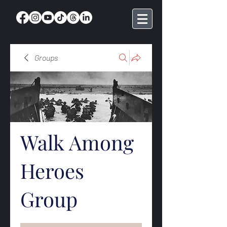
Groups
Walk Among
Heroes
Group
Public
·
368 members