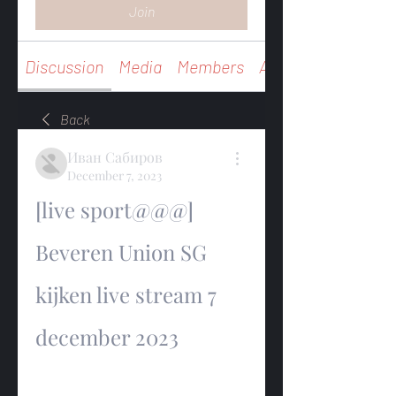
Join
Discussion
Media
Members
About
Back
Иван Сабиров
December 7, 2023
[live sport@@@] 
Beveren Union SG 
kijken live stream 7 
december 2023