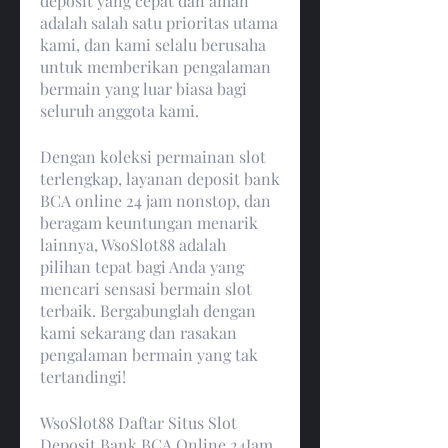
deposit yang cepat dan aman 
adalah salah satu prioritas utama 
kami, dan kami selalu berusaha 
untuk memberikan pengalaman 
bermain yang luar biasa bagi 
seluruh anggota kami.
Dengan koleksi permainan slot 
terlengkap, layanan deposit bank 
BCA online 24 jam nonstop, dan 
beragam keuntungan menarik 
lainnya, WsoSlot88 adalah 
pilihan tepat bagi Anda yang 
mencari sensasi bermain slot 
terbaik. Bergabunglah dengan 
kami sekarang dan rasakan 
pengalaman bermain yang tak 
tertandingi!
WsoSlot88 Daftar Situs Slot 
Deposit Bank BCA Online 24Jam 