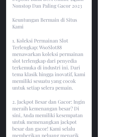
Nonstop Dan Paling Gacor 2023
Keuntungan Bermain di Situs 
Kami
1. Koleksi Permainan Slot 
Terlengkap: WsoSlot88 
menawarkan koleksi permainan 
slot terlengkap dari penyedia 
terkemuka di industri ini. Dari 
tema klasik hingga inovatif, kami 
memiliki sesuatu yang cocok 
untuk setiap selera pemain.
2. Jackpot Besar dan Gacor: Ingin 
meraih kemenangan besar? Di 
sini, Anda memiliki kesempatan 
untuk memenangkan jackpot 
besar dan gacor! Kami selalu 
memberikan peluang menarik 