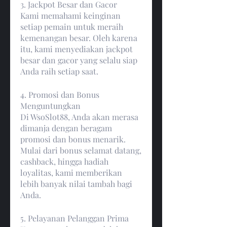
3. Jackpot Besar dan Gacor
Kami memahami keinginan 
setiap pemain untuk meraih 
kemenangan besar. Oleh karena 
itu, kami menyediakan jackpot 
besar dan gacor yang selalu siap 
Anda raih setiap saat.
4. Promosi dan Bonus 
Menguntungkan
Di WsoSlot88, Anda akan merasa 
dimanja dengan beragam 
promosi dan bonus menarik. 
Mulai dari bonus selamat datang, 
cashback, hingga hadiah 
loyalitas, kami memberikan 
lebih banyak nilai tambah bagi 
Anda.
5. Pelayanan Pelanggan Prima