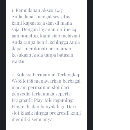
1. Kemudahan Akses 24/7
Anda dapat mengakses situs 
kami kapan saja dan di mana 
saja. Dengan layanan online 24 
jam nonstop, kami siap melayani 
Anda tanpa henti, sehingga Anda 
dapat menikmati permainan 
kesukaan Anda tanpa batasan 
waktu.
2. Koleksi Permainan Terlengkap
WsoSlot88 menawarkan berbagai 
macam permainan slot dari 
penyedia terkemuka seperti 
Pragmatic Play, Microgaming, 
Playtech, dan banyak lagi. Dari 
slot klasik hingga progresif, kami 
memiliki semuanya!