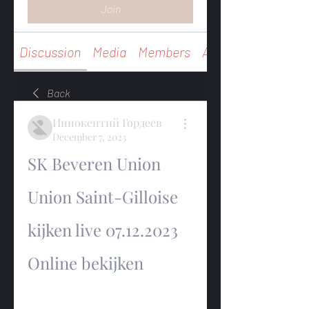
Join
Discussion
Media
Members
About
Back
Иннокентий Гордеев
December 7, 2023
SK Beveren Union 
Union Saint-Gilloise 
kijken live 07.12.2023 
Online bekijken