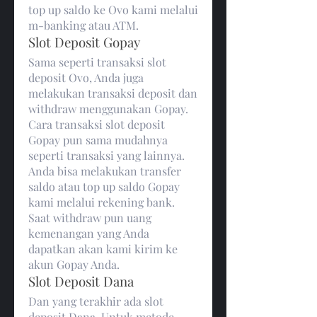
top up saldo ke Ovo kami melalui 
m-banking atau ATM.
Slot Deposit Gopay
Sama seperti transaksi slot 
deposit Ovo, Anda juga 
melakukan transaksi deposit dan 
withdraw menggunakan Gopay. 
Cara transaksi slot deposit 
Gopay pun sama mudahnya 
seperti transaksi yang lainnya. 
Anda bisa melakukan transfer 
saldo atau top up saldo Gopay 
kami melalui rekening bank. 
Saat withdraw pun uang 
kemenangan yang Anda 
dapatkan akan kami kirim ke 
akun Gopay Anda.
Slot Deposit Dana
Dan yang terakhir ada slot 
deposit Dana. Untuk metode 