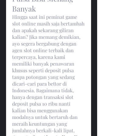
Banyak
Hingga saat ini peminat game 
slot online masih saja bertambah 
dan apakah sekarang giliran 
kalian? Jika memang demikian, 
ayo segera bergabung dengan 
agen slot online terbaik dan 
terpercaya, karena kami 
memiliki banyak penawaran 
khusus seperti deposit pulsa 
tanpa potongan yang sedang 
dicari-cari para bettor di 
Indonesia. Bagaimana tidak, 
hanya dengan transaksi slot 
deposit pulsa 10 ribu nanti 
kalian bisa menggunakan 
modalnya untuk bertaruh dan 
meraih keuntungan yang 
jumlahnya berkali-kali lipat.