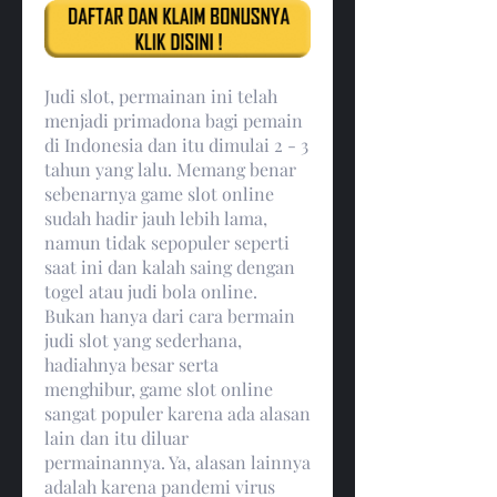
Judi slot, permainan ini telah 
menjadi primadona bagi pemain 
di Indonesia dan itu dimulai 2 - 3 
tahun yang lalu. Memang benar 
sebenarnya game slot online 
sudah hadir jauh lebih lama, 
namun tidak sepopuler seperti 
saat ini dan kalah saing dengan 
togel atau judi bola online. 
Bukan hanya dari cara bermain 
judi slot yang sederhana, 
hadiahnya besar serta 
menghibur, game slot online 
sangat populer karena ada alasan 
lain dan itu diluar 
permainannya. Ya, alasan lainnya 
adalah karena pandemi virus 