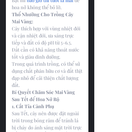
Bật mí 
bao giờ thì tuốt lá mai
 để 
hoa nở không thể bỏ lỡ.
Thổ Nhưỡng Cho Trồng Cây 
Mai Vàng:
Cây thích hợp với vùng nhiệt đới 
và cận nhiệt đới, ưa sáng trực 
tiếp và đất có độ pH từ 5-6.5.
Đất cần có khả năng thoát nước 
tốt và giàu dinh dưỡng.
Trong quá trình trồng, có thể sử 
dụng chất phân hữu cơ và đất thịt 
đạp nhỏ để cải thiện chất lượng 
đất.
Bí Quyết Chăm Sóc Mai Vàng 
Sau Tết để Hoa Nở Rộ
1. Cắt Tỉa Cành Phụ
Sau Tết, cây nên được đặt ngoài 
trời trong bóng râm để tránh lá 
bị cháy do ánh sáng mặt trời trực 