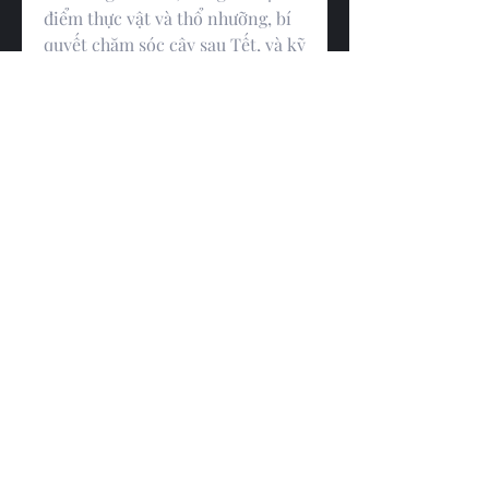
điểm thực vật và thổ nhưỡng, bí 
quyết chăm sóc cây sau Tết, và kỹ 
thuật ghép cây. Hy vọng rằng 
những thông tin này sẽ giúp bạn 
có được cây mai vàng khỏe 
mạnh, đẹp mắt, mang lại may 
mắn cho gia đình trong mỗi mùa 
xuân.
0
0
Write a comment...
About
Welcome to Walk Among Heroes!
This is a forum designed to s
...