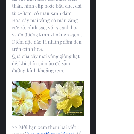
thân, hình elip hoặc bầu dục, dài 
từ 2-8cm, có màu xanh đậm.
Hoa cây mai vàng có màu vàng 
rực rỡ, hình sao, với 5 cánh hoa 
và độ đường kính khoảng 2-3cm. 
Điểm độc đáo là những đốm đen 
trên cánh hoa.
Quả của cây mai vàng giống hạt 
dẻ, khi chín có màu đỏ sẫm, 
đường kính khoảng 1cm.
>> Mời bạn xem thêm bài viết : 