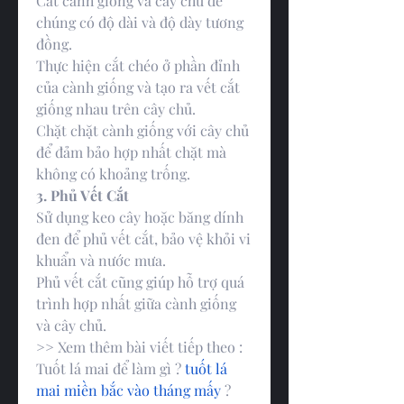
Cắt cành giống và cây chủ để 
chúng có độ dài và độ dày tương 
đồng.
Thực hiện cắt chéo ở phần đỉnh 
của cành giống và tạo ra vết cắt 
giống nhau trên cây chủ.
Chặt chặt cành giống với cây chủ 
để đảm bảo hợp nhất chặt mà 
không có khoảng trống.
3. Phủ Vết Cắt
Sử dụng keo cây hoặc băng dính 
đen để phủ vết cắt, bảo vệ khỏi vi 
khuẩn và nước mưa.
Phủ vết cắt cũng giúp hỗ trợ quá 
trình hợp nhất giữa cành giống 
và cây chủ.
>> Xem thêm bài viết tiếp theo : 
Tuốt lá mai để làm gì ? 
tuốt lá 
mai miền bắc vào tháng mấy
 ?