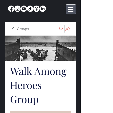
Groups
Walk Among
Heroes
Group
Public
·
369 members