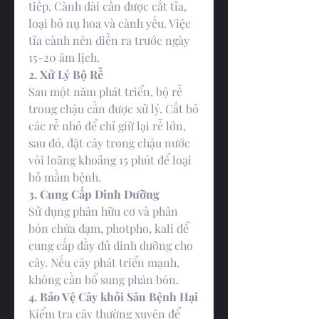
tiếp. Cành dài cần được cắt tỉa, 
loại bỏ nụ hoa và cành yếu. Việc 
tỉa cành nên diễn ra trước ngày 
15-20 âm lịch.
2. Xử Lý Bộ Rễ
Sau một năm phát triển, bộ rễ 
trong chậu cần được xử lý. Cắt bỏ 
các rễ nhỏ để chỉ giữ lại rễ lớn, 
sau đó, đặt cây trong chậu nước 
vôi loãng khoảng 15 phút để loại 
bỏ mầm bệnh.
3. Cung Cấp Dinh Dưỡng
Sử dụng phân hữu cơ và phân 
bón chứa đạm, photpho, kali để 
cung cấp đầy đủ dinh dưỡng cho 
cây. Nếu cây phát triển mạnh, 
không cần bổ sung phân bón.
4. Bảo Vệ Cây khỏi Sâu Bệnh Hại
Kiểm tra cây thường xuyên để 