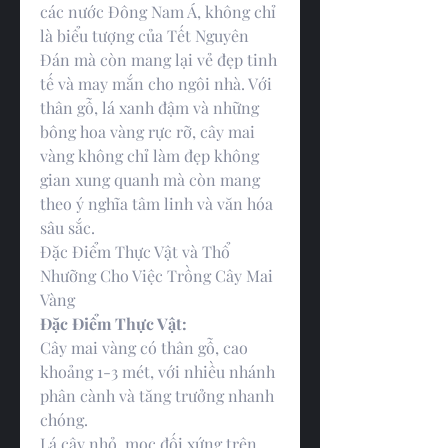
các nước Đông Nam Á, không chỉ 
là biểu tượng của Tết Nguyên 
Đán mà còn mang lại vẻ đẹp tinh 
tế và may mắn cho ngôi nhà. Với 
thân gỗ, lá xanh đậm và những 
bông hoa vàng rực rỡ, cây mai 
vàng không chỉ làm đẹp không 
gian xung quanh mà còn mang 
theo ý nghĩa tâm linh và văn hóa 
sâu sắc.
Đặc Điểm Thực Vật và Thổ 
Nhưỡng Cho Việc Trồng Cây Mai 
Vàng
Đặc Điểm Thực Vật:
Cây mai vàng có thân gỗ, cao 
khoảng 1-3 mét, với nhiều nhánh 
phân cành và tăng trưởng nhanh 
chóng.
Lá cây nhỏ, mọc đối xứng trên 