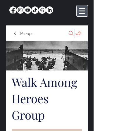
Groups
Walk Among
Heroes
Group
Public
·
369 members