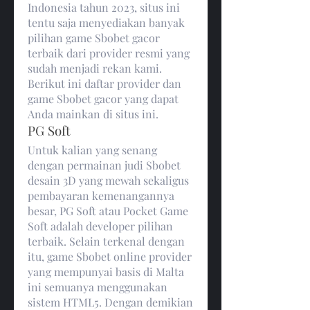
Indonesia tahun 2023, situs ini 
tentu saja menyediakan banyak 
pilihan game Sbobet gacor 
terbaik dari provider resmi yang 
sudah menjadi rekan kami. 
Berikut ini daftar provider dan 
game Sbobet gacor yang dapat 
Anda mainkan di situs ini.
PG Soft
Untuk kalian yang senang 
dengan permainan judi Sbobet 
desain 3D yang mewah sekaligus 
pembayaran kemenangannya 
besar, PG Soft atau Pocket Game 
Soft adalah developer pilihan 
terbaik. Selain terkenal dengan 
itu, game Sbobet online provider 
yang mempunyai basis di Malta 
ini semuanya menggunakan 
sistem HTML5. Dengan demikian 