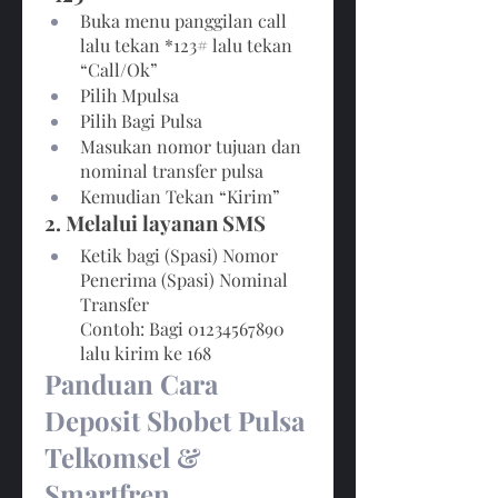
Buka menu panggilan call 
lalu tekan *123# lalu tekan 
“Call/Ok”
Pilih Mpulsa
Pilih Bagi Pulsa
Masukan nomor tujuan dan 
nominal transfer pulsa
Kemudian Tekan “Kirim”
2. Melalui layanan SMS
Ketik bagi (Spasi) Nomor 
Penerima (Spasi) Nominal 
Transfer
Contoh: Bagi 01234567890 
lalu kirim ke 168
Panduan Cara 
Deposit Sbobet Pulsa 
Telkomsel & 
Smartfren