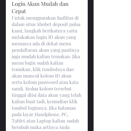
Login Akun Mudah dan 
Cepat
Untuk menggunakan fasilitas di 
dalam situs Sbobet deposit pulsa 
kami, langkah berikutnya yaitu 
melakukan login ID akun yang 
menunya ada di dekat menu 
pendaftaran akun yang pastinya 
juga mudah kalian temukan. Jika 
menu login sudah kalian 
temukan, klik tombolnya dan 
akan muncul kolom ID akun 
serta kolom password atau kata 
sandi. Kedua kolom tersebut 
tinggal diisi data akun yang telah 
kalian buat tadi, kemudian klik 
tombol loginnya. Jika halaman 
pada layar Handphone, PC, 
Tablet atau Laptop kalian sudah 
berubah maka artinya Anda 