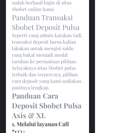
sudah berhasil login di situs 
Sbobet online kami.
Panduan Transaksi 
Sbobet Deposit Pulsa
Seperti yang admin katakan tadi, 
transaksi deposit harus kalian 
lakukan untuk mengisi saldo 
yang bakal menjadi modal 
taruhan ke permainan pilihan. 
Selayaknya situs Sbobet pulsa 
terbaik dan terpercaya, pilihan 
cara deposit yang kami sediakan 
pastinya lengkap.
Panduan Cara 
Deposit Sbobet Pulsa 
Axis & XL
1. Melalui layanan Call 
*123#