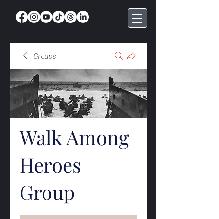
Groups
Walk Among
Heroes
Group
Public
·
368 members