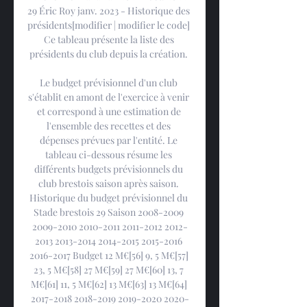
29 Éric Roy janv. 2023 - Historique des 
présidents[modifier | modifier le code] 
Ce tableau présente la liste des 
présidents du club depuis la création. 

Le budget prévisionnel d'un club 
s'établit en amont de l'exercice à venir 
et correspond à une estimation de 
l'ensemble des recettes et des 
dépenses prévues par l'entité. Le 
tableau ci-dessous résume les 
différents budgets prévisionnels du 
club brestois saison après saison. 
Historique du budget prévisionnel du 
Stade brestois 29 Saison 2008-2009 
2009-2010 2010-2011 2011-2012 2012-
2013 2013-2014 2014-2015 2015-2016 
2016-2017 Budget 12 M€[56] 9, 5 M€[57] 
23, 5 M€[58] 27 M€[59] 27 M€[60] 13, 7 
M€[61] 11, 5 M€[62] 13 M€[63] 13 M€[64] 
2017-2018 2018-2019 2019-2020 2020-