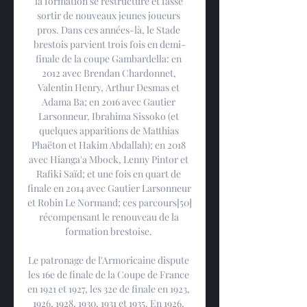
la formation se restructure et fasse 
sortir de nouveaux jeunes joueurs 
pros. Dans ces années-là, le Stade 
brestois parvient trois fois en demi-
finale de la coupe Gambardella: en 
2012 avec Brendan Chardonnet, 
Valentin Henry, Arthur Desmas et 
Adama Ba; en 2016 avec Gautier 
Larsonneur, Ibrahima Sissoko (et 
quelques apparitions de Matthias 
Phaëton et Hakim Abdallah); en 2018 
avec Hianga'a Mbock, Lenny Pintor et 
Rafiki Saïd; et une fois en quart de 
finale en 2014 avec Gautier Larsonneur 
et Robin Le Normand; ces parcours[50] 
récompensant le renouveau de la 
formation brestoise. 

Le patronage de l'Armoricaine dispute 
les 16e de finale de la Coupe de France 
en 1921 et 1927, les 32e de finale en 1923, 
1926, 1928, 1930, 1931 et 1935. En 1926, 