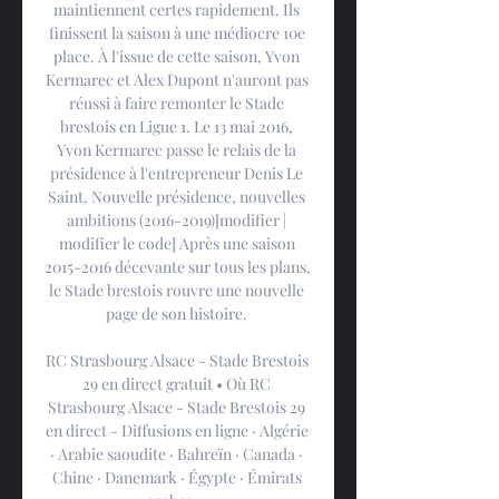
maintiennent certes rapidement. Ils 
finissent la saison à une médiocre 10e 
place. À l'issue de cette saison, Yvon 
Kermarec et Alex Dupont n'auront pas 
réussi à faire remonter le Stade 
brestois en Ligue 1. Le 13 mai 2016, 
Yvon Kermarec passe le relais de la 
présidence à l'entrepreneur Denis Le 
Saint. Nouvelle présidence, nouvelles 
ambitions (2016-2019)[modifier | 
modifier le code] Après une saison 
2015-2016 décevante sur tous les plans, 
le Stade brestois rouvre une nouvelle 
page de son histoire. 

RC Strasbourg Alsace - Stade Brestois 
29 en direct gratuit • Où RC 
Strasbourg Alsace - Stade Brestois 29 
en direct - Diffusions en ligne · Algérie 
· Arabie saoudite · Bahreïn · Canada · 
Chine · Danemark · Égypte · Émirats 