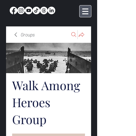
Groups
Walk Among
Heroes
Group
Public
·
369 members