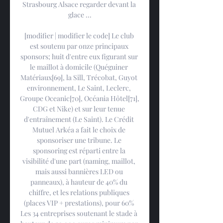
Strasbourg Alsace regarder devant la 
glace ...

[modifier | modifier le code] Le club 
est soutenu par onze principaux 
sponsors; huit d'entre eux figurant sur 
le maillot à domicile (Quéguiner 
Matériaux[69], la Sill, Trécobat, Guyot 
environnement, Le Saint, Leclerc, 
Groupe Oceanic[70], Océania Hôtel[71], 
CDG et Nike) et sur leur tenue 
d'entraînement (Le Saint). Le Crédit 
Mutuel Arkéa a fait le choix de 
sponsoriser une tribune. Le 
sponsoring est réparti entre la 
visibilité d'une part (naming, maillot, 
mais aussi bannières LED ou 
panneaux), à hauteur de 40% du 
chiffre, et les relations publiques 
(places VIP + prestations), pour 60% 
Les 34 entreprises soutenant le stade à 