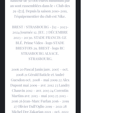
hauteur de 50 000 euros minimum par 
an sont rassemblées dans le « Club des 
29 »[72]. Depuis la saison 2010-2011, 
l'équipementier du club est Nike. 

BREST / STRASBOURG - J12 - 2023-
2024 Journée 12. JEU. 7 DÉCEMBRE 
2023 - 20:30. STADE FRANCIS-LE 
BLÉ. Prime Video · logo STADE 
BRESTOIS 29. BREST · logo RC 
STRASBOURG ALSACE. 
STRASBOURG.

2006 20 Pascal Janin janv. 2007 – oct. 
2008 21 Gérald Baticle et André 
Guesdon oct. 2008 – mai 2009 22 Alex 
Dupont mai 2009 – avr. 2012 23 Landry 
Chauvin 2012 – avr. 2013 24 Corentin 
Martins avr. 2013 – mai 2013 25 2013 – 
2016 26 Jean-Marc Furlan 2016 – 2019 
27 Olivier Dall'Oglio 2019 – 2021 28 
Michel Der Zakarian 2021 – oct. 2022 