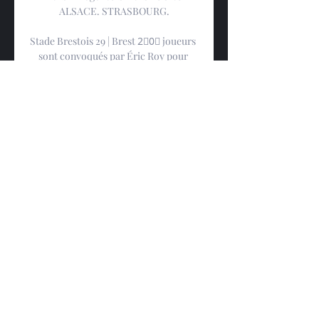
ALSACE. STRASBOURG.

Stade Brestois 29 | Brest 2⃣0⃣ joueurs 
sont convoqués par Éric Roy pour 
affronter le Racing Club de Strasbourg 
Alsace ce jeudi à 20h30. # ...

Stade Brestois 29-Racing (J12) : la conf' 
d'avant match en Kévin Gameiro et 
Patrick Vieira ont répondu aux 
questions des journalistes. Racing 
Club de Strasbourg Alsace Live. •. An 
error occurred. Try watching this ...

Brest Strasbourg Alsace en direct live 
07/12/2023 4 nov. 202 il y a 2 heures — 
2023 — Regarder en direct sur Prime 
Video «En raison des dégâts causés par 
la tempête Ciaran, la rencontre Stade 
Brestois 29 – RC Strasbourg ...
