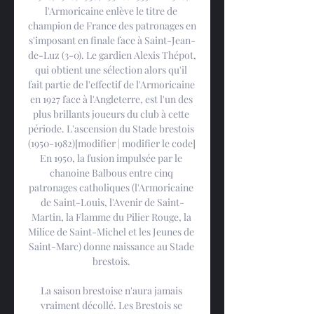
l'Armoricaine enlève le titre de 
champion de France des patronages en 
s'imposant en finale face à Saint-Jean-
de-Luz (3-0). Le gardien Alexis Thépot, 
qui obtient une sélection alors qu'il 
fait partie de l'effectif de l'Armoricaine 
en 1927 face à l'Angleterre, est l'un des 
plus brillants joueurs du club à cette 
période. L'ascension du Stade brestois 
(1950-1982)[modifier | modifier le code] 
En 1950, la fusion impulsée par le 
chanoine Balbous entre cinq 
patronages catholiques (l'Armoricaine 
de Saint-Louis, l'Avenir de Saint-
Martin, la Flamme du Pilier Rouge, la 
Milice de Saint-Michel et les Jeunes de 
Saint-Marc) donne naissance au Stade 
brestois. 

La saison brestoise n'aura jamais 
vraiment décollé. Les Brestois se 