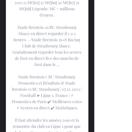
2021 13 M€[65] 15 M€[66] 30 M€[67] 35 
M€[68] Légende: M€ = millions 
d'euros. 

Stade Brestois 29 RC Strasbourg 
Alsace en direct regarder il y a 2 
heures — Stade Brestois 29 et Racing 
Club de Strasbourg Alsace. 
Gratuitement regarder tous les scores 
de foot en direct live des matchs de 
foot dans le ...

Stade Brestois v RC Strasbourg 
Pronostics et Résultats & Stade 
Brestois vs RC Strasbourg | 07.12.2023 | 
Football ➤ Ligue 1, France | ⚡ 
Pronostics de Paris ✔️ Meilleures cotes 
⭐ Scores en direct ✔️ Statistiques.

Il faut attendre les années 2010 et la 
remontée du club en Ligue 1 pour que 