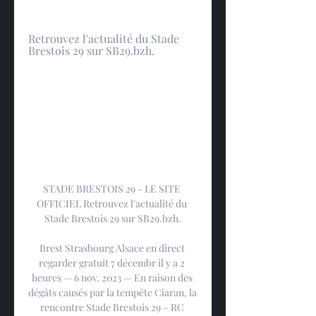
Retrouvez l'actualité du Stade 
Brestois 29 sur SB29.bzh.
STADE BRESTOIS 29 - LE SITE 
OFFICIEL Retrouvez l'actualité du 
Stade Brestois 29 sur SB29.bzh.

Brest Strasbourg Alsace en direct 
regarder gratuit 7 décembr il y a 2 
heures — 6 nov. 2023 — En raison des 
dégâts causés par la tempête Ciaran, la 
rencontre Stade Brestois 29 – RC 