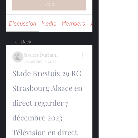
Join
Discussion
Media
Members
About
Back
Jayden Durham
December 7, 2023
Stade Brestois 29 RC 
Strasbourg Alsace en 
direct regarder 7 
décembre 2023 
Télévision en direct