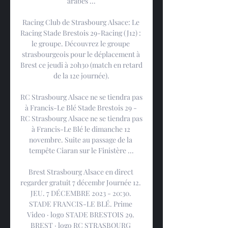
arabes ...

Racing Club de Strasbourg Alsace: Le 
Racing Stade Brestois 29-Racing (J12) : 
le groupe. Découvrez le groupe 
strasbourgeois pour le déplacement à 
Brest ce jeudi à 20h30 (match en retard 
de la 12e journée).

RC Strasbourg Alsace ne se tiendra pas 
à Francis-Le Blé Stade Brestois 29 - 
RC Strasbourg Alsace ne se tiendra pas 
à Francis-Le Blé le dimanche 12 
novembre. Suite au passage de la 
tempête Ciaran sur le Finistère ...

Brest Strasbourg Alsace en direct 
regarder gratuit 7 décembr Journée 12. 
JEU. 7 DÉCEMBRE 2023 - 20:30. 
STADE FRANCIS-LE BLÉ. Prime 
Video · logo STADE BRESTOIS 29. 
BREST · logo RC STRASBOURG 