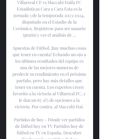
Villarreal CF vs Maccabi Haifa FC 
Estadísticas Cara a Cara Esta es la 
jornada 3 de la temporada 2023/2024, 
disputado en el Estadio de la 
Cerámica. Regístrese para ser usuario 
(gratis) y ver el análisis de ...

Apuestas de Fútbol, ¡hay muchas cosas 
que tener en cuenta! Echando un ojo a 
los últimos resultados del equipo es 
una de las mejores maneras de 
predecir su rendimiento en el próximo 
partido, pero hay más detalles que 
tener en cuenta. Los expertos creen 
favorito a la victoria al Villarreal FC, y 
le dan un 67, 9% de opciones a la 
victoria. Por contra, al Maccabi Hai. 

Partidos de hoy - Dónde ver partidos 
de fútbol hoy en TV Partidos hoy de 
fútbol en TV en España. Descubre 