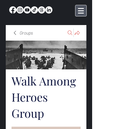
Groups
Walk Among
Heroes
Group
Public
·
369 members