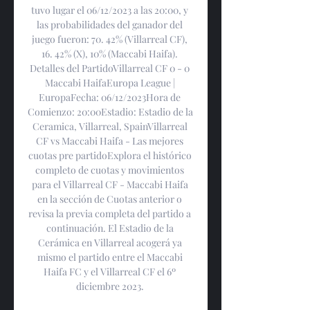
tuvo lugar el 06/12/2023 a las 20:00, y 
las probabilidades del ganador del 
juego fueron: 70. 42% (Villarreal CF), 
16. 42% (X), 10% (Maccabi Haifa). 
Detalles del PartidoVillarreal CF 0 - 0 
Maccabi HaifaEuropa League | 
EuropaFecha: 06/12/2023Hora de 
Comienzo: 20:00Estadio: Estadio de la 
Ceramica, Villarreal, SpainVillarreal 
CF vs Maccabi Haifa - Las mejores 
cuotas pre partidoExplora el histórico 
completo de cuotas y movimientos 
para el Villarreal CF - Maccabi Haifa 
en la sección de Cuotas anterior o 
revisa la previa completa del partido a 
continuación. El Estadio de la 
Cerámica en Villarreal acogerá ya 
mismo el partido entre el Maccabi 
Haifa FC y el Villarreal CF el 6º 
diciembre 2023. 
