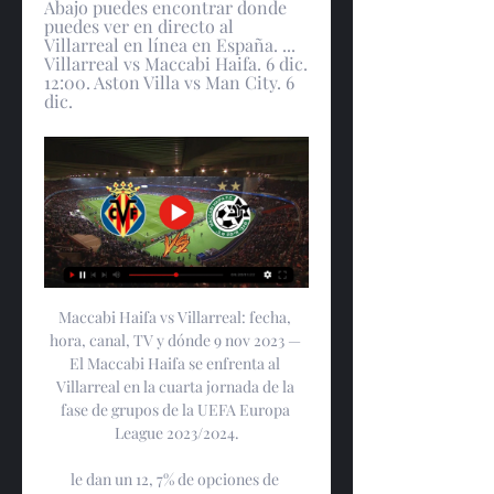
Abajo puedes encontrar donde 
puedes ver en directo al 
Villarreal en línea en España. ... 
Villarreal vs Maccabi Haifa. 6 dic. 
12:00. Aston Villa vs Man City. 6 
dic.
Maccabi Haifa vs Villarreal: fecha, 
hora, canal, TV y dónde 9 nov 2023 — 
El Maccabi Haifa se enfrenta al 
Villarreal en la cuarta jornada de la 
fase de grupos de la UEFA Europa 
League 2023/2024.

le dan un 12, 7% de opciones de 