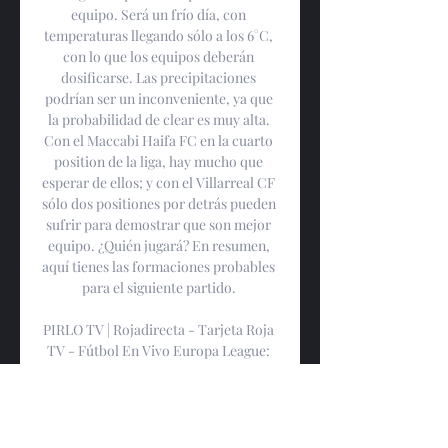
equipo. Será un frío día, con 
temperaturas llegando sólo a los 6°C, 
con lo que los equipos deberán 
dosificarse. Las precipitaciones 
podrían ser un inconveniente, ya que 
la probabilidad de clear es muy alta. 
Con el Maccabi Haifa FC en la cuarto 
position de la liga, hay mucho que 
esperar de ellos; y con el Villarreal CF 
sólo dos positiones por detrás pueden 
sufrir para demostrar que son mejor 
equipo. ¿Quién jugará? En resumen, 
aquí tienes las formaciones probables 
para el siguiente partido. 

PIRLO TV | Rojadirecta - Tarjeta Roja 
TV - Fútbol En Vivo Europa League: 
Villarreal vs Maccabi Haifa en Vivo. 
12:00pm, Europa League ver en vivo y 
gratis en PirloTV online. Sigue a tu 
equipo favorito en todos los ...