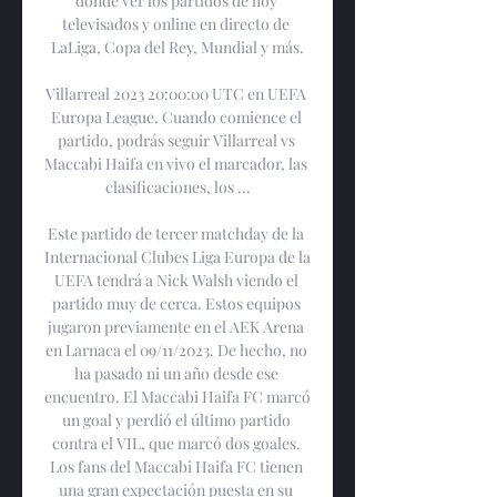
dónde ver los partidos de hoy 
televisados y online en directo de 
LaLiga, Copa del Rey, Mundial y más.

Villarreal 2023 20:00:00 UTC en UEFA 
Europa League. Cuando comience el 
partido, podrás seguir Villarreal vs 
Maccabi Haifa en vivo el marcador, las 
clasificaciones, los ...

Este partido de tercer matchday de la 
Internacional Clubes Liga Europa de la 
UEFA tendrá a Nick Walsh viendo el 
partido muy de cerca. Estos equipos 
jugaron previamente en el AEK Arena 
en Larnaca el 09/11/2023. De hecho, no 
ha pasado ni un año desde ese 
encuentro. El Maccabi Haifa FC marcó 
un goal y perdió el último partido 
contra el VIL, que marcó dos goales. 
Los fans del Maccabi Haifa FC tienen 
una gran expectación puesta en su 