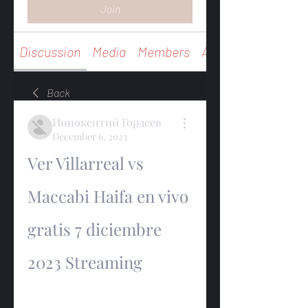
Join
Discussion
Media
Members
About
Back
Иннокентий Гордеев
December 6, 2023
Ver Villarreal vs 
Maccabi Haifa en vivo 
gratis 7 diciembre 
2023 Streaming