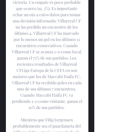
victoria. Un empate es poco probable 
que ocurra (19, 3%). Es importante 
echar un ojo a estos datos para tomar 
una decisión informada: Villarreal CF 
no ha perdido un encuentro de los 
últimos 4. Villarreal CF ha marcado 
por lo menos un gol en los últimos 12 
encuentros consecutivos. Cuando 
Villarreal CF se avanza 1-0 como local, 
ganan el 75% de sus partidos. Los 
recientes resultados de Villarreal 
CFLiga Europa de la UEFA en son 
mejores que los de Maccabi Haifa FC. 
Villarreal CF ha recibido goles en cada 
uno de sus últimos 7 encuentros. 
Cuando Maccabi Haifa FC va 
perdiendo 1-0 como visitante, ganan el 
10% de sus partidos. 

Mientras que Filip Jorgensen 
probablemente sea el guardameta del 