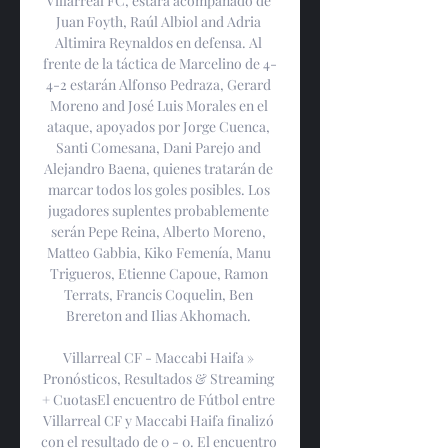
Villarreal FC, estará acompañado de 
Juan Foyth, Raúl Albiol and Adria 
Altimira Reynaldos en defensa. Al 
frente de la táctica de Marcelino de 4-
4-2 estarán Alfonso Pedraza, Gerard 
Moreno and José Luis Morales en el 
ataque, apoyados por Jorge Cuenca, 
Santi Comesana, Dani Parejo and 
Alejandro Baena, quienes tratarán de 
marcar todos los goles posibles. Los 
jugadores suplentes probablemente 
serán Pepe Reina, Alberto Moreno, 
Matteo Gabbia, Kiko Femenía, Manu 
Trigueros, Etienne Capoue, Ramon 
Terrats, Francis Coquelin, Ben 
Brereton and Ilias Akhomach. 

Villarreal CF - Maccabi Haifa » 
Pronósticos, Resultados & Streaming 
+ CuotasEl encuentro de Fútbol entre 
Villarreal CF y Maccabi Haifa finalizó 
con el resultado de 0 - 0. El encuentro 